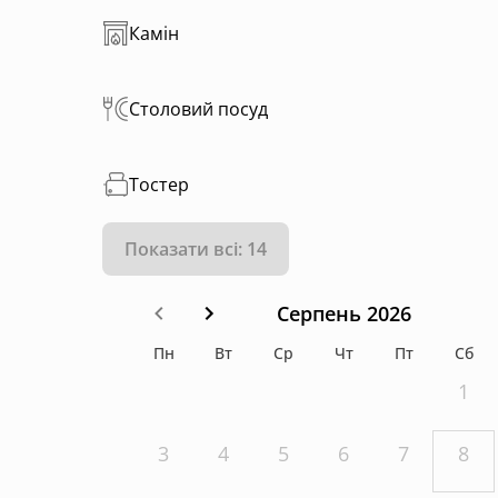
Камін
Столовий посуд
Тостер
Показати всі: 14
Серпень 2026
Пн
Вт
Ср
Чт
Пт
Сб
1
3
4
5
6
7
8