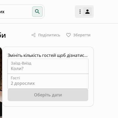
их
би
Поділитись
Зберегти
Змініть кількість гостей щоб дізнатись ціну
Заїзд-Виїзд
Коли?
Гості
2 дорослих
Оберіть дати