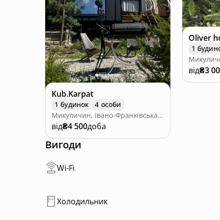
Oliver 
1 будин
від
₴3 0
Kub.Karpat
1 будинок
4 особи
Микуличин, Івано-Франківська область
від
₴4 500
доба
Вигоди
Wi-Fi
Холодильник