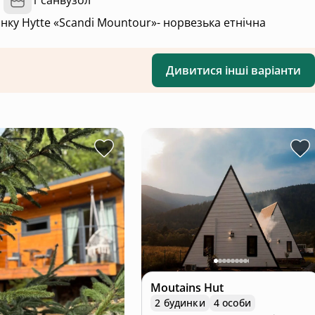
1 санвузол
нку Hytte «Scandi Mountour»- норвезька етнічна
Дивитися інші варіанти
Moutains Hut
2 будинки
4 особи