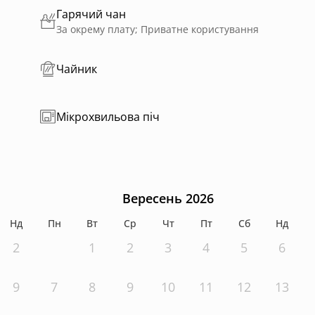
Гарячий чан
За окрему плату; Приватне користування
Чайник
Мікрохвильова піч
Вересень 2026
Нд
Пн
Вт
Ср
Чт
Пт
Сб
Нд
2
1
2
3
4
5
6
9
7
8
9
10
11
12
13