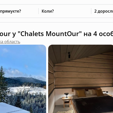
 прямуєте?
Коли?
2 доросл
our у "Chalets MountOur" на 4 осо
ка область