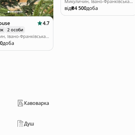
Микуличин, Івано-Франківська область
від
₴4 500
доба
house
4.7
ок
2 особи
Микуличин, Івано-Франківська область
00
доба
Кавоварка
Душ