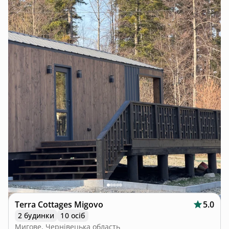
Terra Cottages Migovo
5.0
2 будинки
10 осіб
Мигове, Чернівецька область