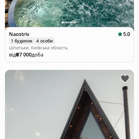
Naostriv
5.0
1 будинок
4 особи
Шпитьки, Київська область
від
₴7 000
доба