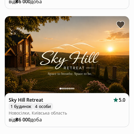
від
₴6 000
доба
Sky Hill Retreat
5.0
1 будинок
4 особи
Новосілки, Київська область
від
₴6 000
доба