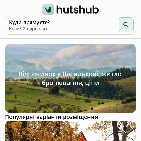
Куди прямуєте?
Коли? 2 дорослих
Відпочинок у Василькові: житло,
бронювання, ціни
Популярні варіанти розміщення