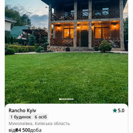
Rancho Kyiv
5.0
1 будинок
6 осіб
Миколаївка, Київська область
від
₴4 500
доба