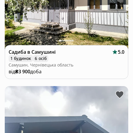
Садиба в Самушині
5.0
1 будинок
6 осіб
Самушин, Чернівецька область
від
₴3 900
доба