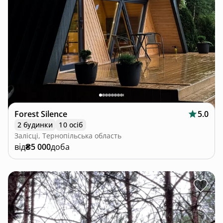
Forest Silence
5.0
2 будинки
10 осіб
Залісці, Тернопільська область
від
₴5 000
доба