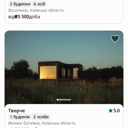
2 будинки
6 осіб
Васильків, Київська область
від
₴5 500
доба
Творче
5.0
1 будинок
2 особи
Велика Бугаївка, Київська область