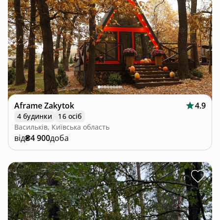
Aframe Zakytok
4.9
4 будинки
16 осіб
Васильків, Київська область
від
₴4 900
доба