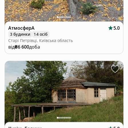
АтмосферА
5.0
3 будинки
14 осіб
Старі Петрівці, Київська область
від
₴6 600
доба