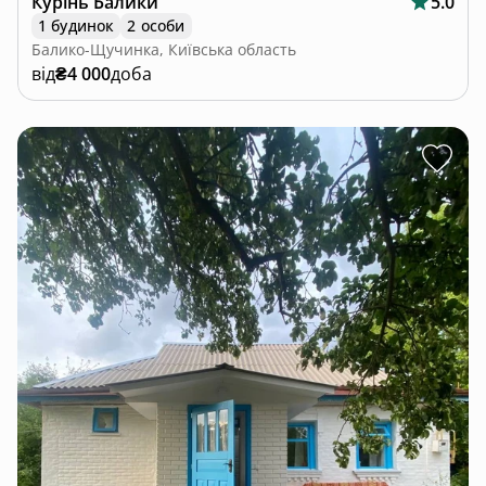
Курінь Балики
5.0
1 будинок
2 особи
Балико-Щучинка, Київська область
від
₴4 000
доба