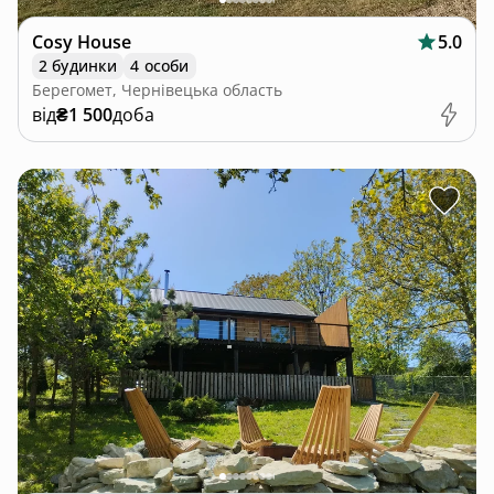
Cosy House
5.0
2 будинки
4 особи
Берегомет, Чернівецька область
від
₴1 500
доба