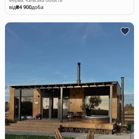
Ферма, Київська область
від
₴4 900
доба