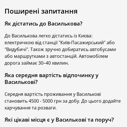
цивілізації та просторими зеленими закамарками із
Поширені запитання
густою тінню і цікавими пам'ятками архітектури, що
поволі оговтується від окупації 2022 року. Оскільки
Як дістатись до Василькова?
Васильків розташований зовсім близько до столиці,
він ідеально підходить для короткого вікенду,
До Василькова легко дістатись із Києва:
родинної мандрівки або тематичної поїздки з
електричкою від станції "Київ-Пасажирський" або
екскурсіями давніми пам'ятками. Тут є кілька
"Видубичі". Також зручно добиратись автобусами
сучасних будиночків, з усіма вигодами, чаном й
або маршрутками з автостанцій. Автомобілем
зоною барбекю на території. Містом прокладено
дорога займає 30–40 хвилин.
зручні й компактні туристичні маршрути, а ціни
здивують доступністю. Відпочинок у Василькові - це
Яка середня вартість відпочинку у
чудовий вибір для киян та гостей столиці.
Василькові?
Чому варто обрати відпочинок у
Середня вартість проживання у Василькові
Василькові Київської області?
становить 4500 - 5000 грн за добу. До цього додайте
харчування та розваги.
Васильків — це місто з тисячолітньою історією,
мальовничими краєвидами та затишною
Які цікаві місця є у Василькові та поруч?
атмосферою. Поселення на березі річки Стугна