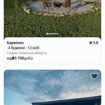
Барвінок
5.0
4 будинки
12 осіб
Гнідин, Київська область
від
₴5 700
доба