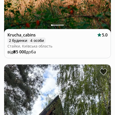
Krucha_cabins
5.0
2 будинки
4 особи
Стайки, Київська область
від
₴5 000
доба