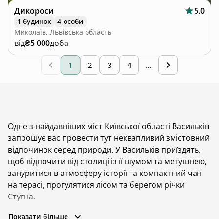
Дикороси
5.0
1 будинок
4 особи
Миколаїв, Львівська область
від
₴5 000
доба
1
2
3
4
…
Одне з найдавніших міст Київської області Васильків
запрошує вас провести тут неквапливий змістовний
відпочинок серед природи. У Васильків приїздять,
щоб відпочити від столиці із її шумом та метушнею,
зануритися в атмосферу історії та компактний чан
на терасі, прогулятися лісом та берегом річки
Стугна.
Васильків — компактне містечко з усіма перевагами
Показати більше