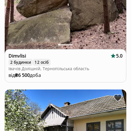
Dimvlisi
5.0
2 будинки
12 осіб
Івачів Долішній, Тернопільська область
від
₴6 500
доба