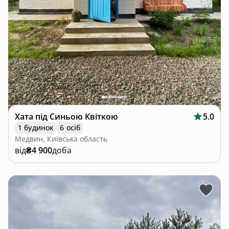
Хата під Синьою Квіткою
5.0
1 будинок
6 осіб
Медвин, Київська область
від
₴4 900
доба