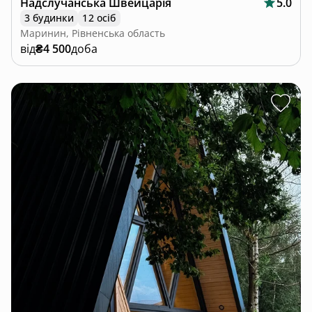
Надслучанська Швейцарія
5.0
3 будинки
12 осіб
Маринин, Рівненська область
від
₴4 500
доба