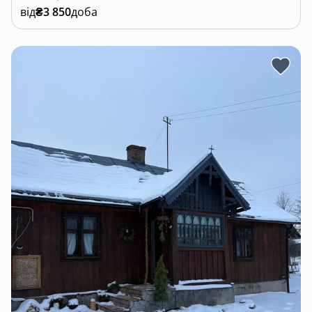
від
₴3 850
доба