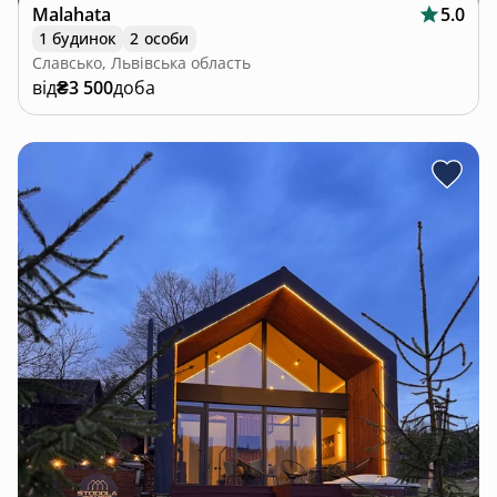
Malahata
5.0
1 будинок
2 особи
Славсько, Львівська область
від
₴3 500
доба