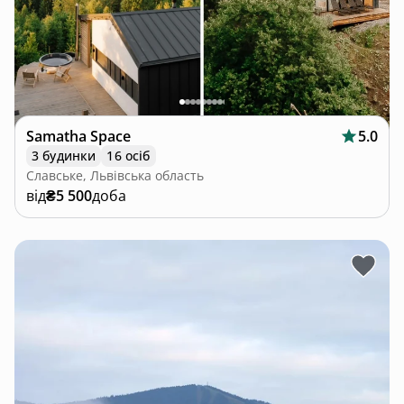
Samatha Space
5.0
3 будинки
16 осіб
Славське, Львівська область
від
₴5 500
доба