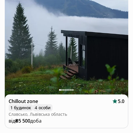
Chillout zone
5.0
1 будинок
4 особи
Славсько, Львівська область
від
₴5 500
доба