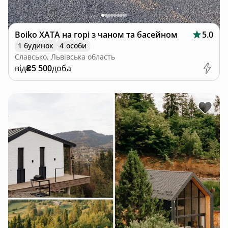
Boiko ХАТА на горі з чаном та басейном
5.0
1 будинок
4 особи
Славсько, Львівська область
від
₴5 500
доба