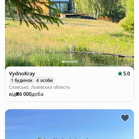
VydnoKray
5.0
1 будинок
4 особи
Славсько, Львівська область
від
₴6 000
доба