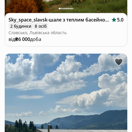
Sky_space_slavsk-шале з теплим басейном🩵
5.0
2 будинки
8 осіб
Славсько, Львівська область
від
₴6 000
доба