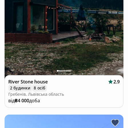
River Stone house
2.9
2 будинки
8 осіб
Гребенів, Львівська область
від
₴4 000
доба