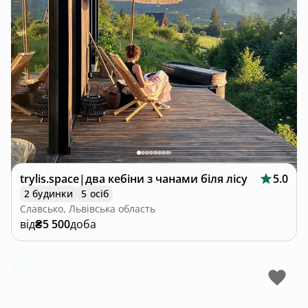
trylis.space|два кебіни з чанами біля лісу
5.0
2 будинки
5 осіб
Славсько, Львівська область
від
₴5 500
доба