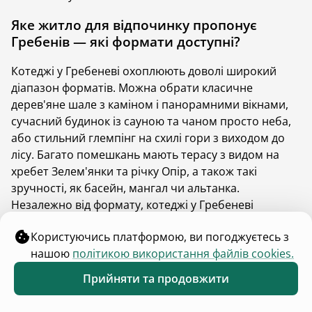
а також відповідають вимогам щодо зручностей та
Яке житло для відпочинку пропонує
сервісу.
Гребенів — які формати доступні?
Платформа швидко розвивається, щоб ви могли
Котеджі у Гребеневі охоплюють доволі широкий
легко і з приємністю відшукати саме те помешкання,
діапазон форматів. Можна обрати класичне
що припаде вам до смаку. Гості можуть вибрати
дерев'яне шале з каміном і панорамними вікнами,
затишний котедж на схилі гори з панорамними
сучасний будинок із сауною та чаном просто неба,
вікнами, сучасний будинок із басейном чи стильне
або стильний глемпінг на схилі гори з виходом до
дерев'яне шале з каміном для теплих вечорів з
лісу. Багато помешкань мають терасу з видом на
близькими. Кожен варіант має детальні фото та
хребет Зелем'янки та річку Опір, а також такі
опис, щоб ви могли обрати ідеальне місце для
зручності, як басейн, мангал чи альтанка.
незабутньої відпустки.
Незалежно від формату, котеджі у Гребеневі
Котеджі в Гребеневі для
поєднують комфорт сучасного житла з
відпочинку: у чому їхня
Користуючись платформою, ви погоджуєтесь з
невідтворною природою Карпат.
перевага?
нашою
політикою використання файлів cookies.
Скільки коштує оренда котеджу у
Прийняти та продовжити
Гребеневі?
Сучасні котеджі у Гребеневі поєднують у собі
Обране
Каталог
Меню
комфорт, вигоди та близькість до природи. Це