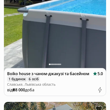
Boiko house з чаном-джакузі та басейном
5.0
1 будинок
6 осіб
Славське, Львівська область
від
₴8 000
доба