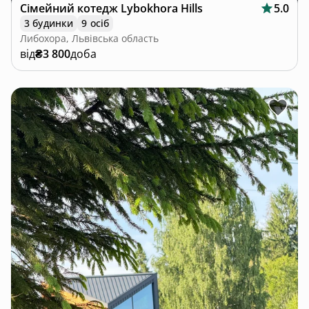
Сімейний котедж Lybokhora Hills
5.0
3 будинки
9 осіб
Либохора, Львівська область
від
₴3 800
доба