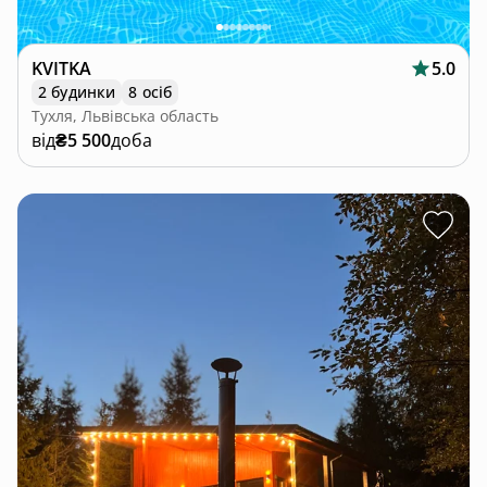
KVITKA
5.0
2 будинки
8 осіб
Тухля, Львівська область
від
₴5 500
доба