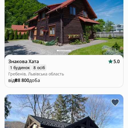
Знакова Хата
5.0
1 будинок
8 осіб
Гребенів, Львівська область
від
₴8 800
доба