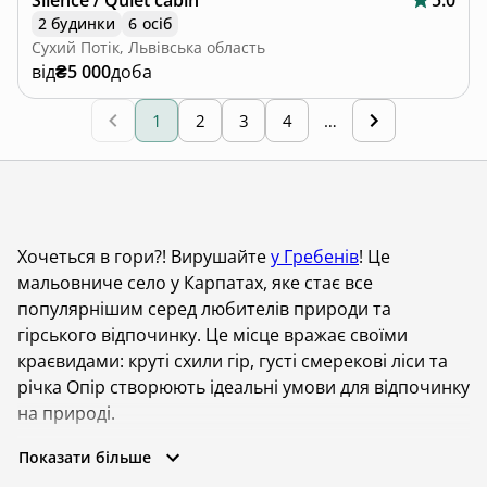
Silence / Quiet cabin
5.0
2 будинки
6 осіб
Сухий Потік, Львівська область
від
₴5 000
доба
1
2
3
4
…
Хочеться в гори?! Вирушайте
у Гребенів
! Це
мальовниче село у Карпатах, яке стає все
популярнішим серед любителів природи та
гірського відпочинку. Це місце вражає своїми
краєвидами: круті схили гір, густі смерекові ліси та
річка Опір створюють ідеальні умови для відпочинку
на природі.
Сучасні будиночки та котеджі у Гребеневі стануть
Показати більше
для вас затишним прихистком якщо ви бажаєте