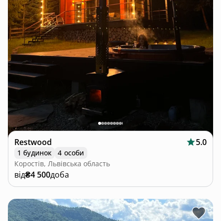
Restwood
5.0
1 будинок
4 особи
Коростів, Львівська область
від
₴4 500
доба