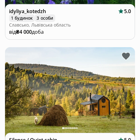
idyliya_kotedzh
5.0
1 будинок
3 особи
Славсько, Львівська область
від
₴4 000
доба