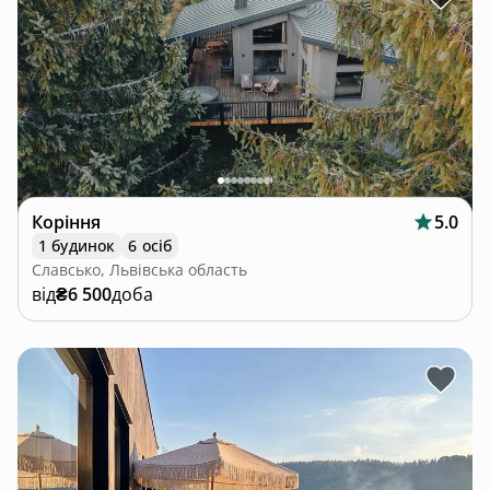
Коріння
5.0
1 будинок
6 осіб
Славсько, Львівська область
від
₴6 500
доба