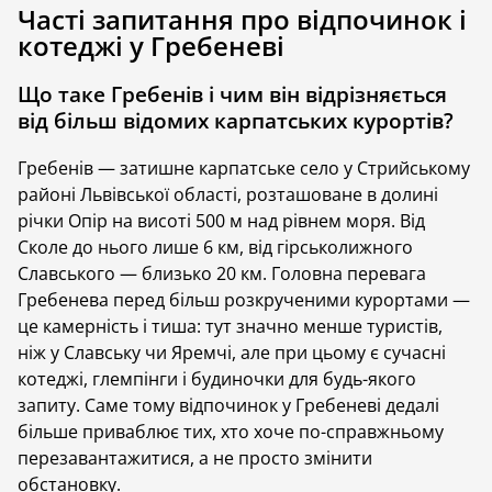
Часті запитання про відпочинок і
втекти від шуму міста та буденної метушні. Гребенів
котеджі у Гребеневі
приваблює камерністю і спокоєм: тут менше
туристів, ніж у Славську чи Яремчі, і при цьому
Що таке Гребенів і чим він відрізняється
досить багато сучасних помешкань для відпочинку.
від більш відомих карпатських курортів?
Ви можете оселитись у глемпінгу на схилі гори чи у
класичному дерев'яному котеджі з сауною на
Гребенів — затишне карпатське село у Стрийському
території. На нашій платформі на вас чекають
районі Львівської області, розташоване в долині
різноманітні варіанти будинків у Гребеневі для
річки Опір на висоті 500 м над рівнем моря. Від
відпустки.
Сколе до нього лише 6 км, від гірськолижного
Славського — близько 20 км. Головна перевага
Найкращі котеджі Гребенева для
Гребенева перед більш розкрученими курортами —
відпочинку на Hutshub
це камерність і тиша: тут значно менше туристів,
ніж у Славську чи Яремчі, але при цьому є сучасні
Якщо шукаєте ідеальний будиночок у Гребеневі,
котеджі, глемпінги і будиночки для будь-якого
платформа Hutshub пропонує широкий вибір
запиту. Саме тому відпочинок у Гребеневі дедалі
варіантів на різний бюджет. Щоб потрапити на
більше приваблює тих, хто хоче по-справжньому
платформу усі помешкання проходять ретельний
перезавантажитися, а не просто змінити
відбір. На Hutshub є лише ті будиночки, що
обстановку.
вирізняються атмосферою, краєвидами та локацією,