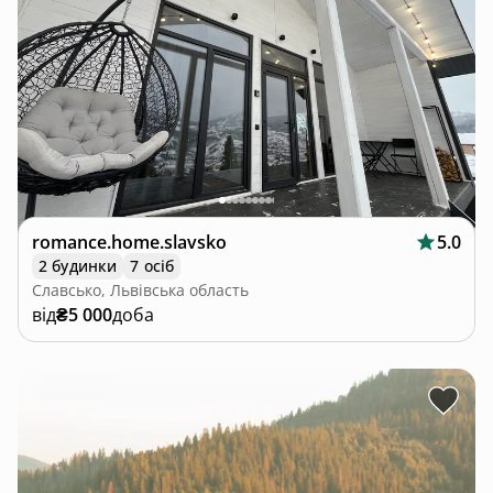
romance.home.slavsko
5.0
2 будинки
7 осіб
Славсько, Львівська область
від
₴5 000
доба