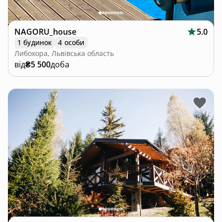
NAGORU_house
5.0
1 будинок
4 особи
Либохора, Львівська область
від
₴5 500
доба