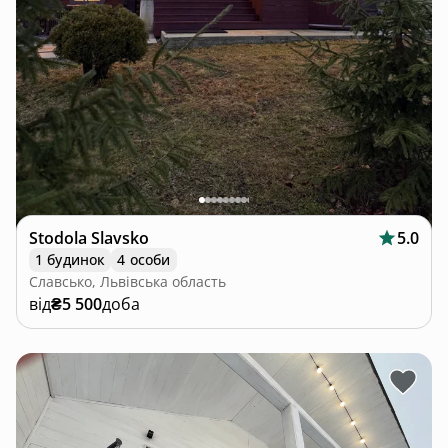
Stodola Slavsko
5.0
1 будинок
4 особи
Славсько, Львівська область
від
₴5 500
доба