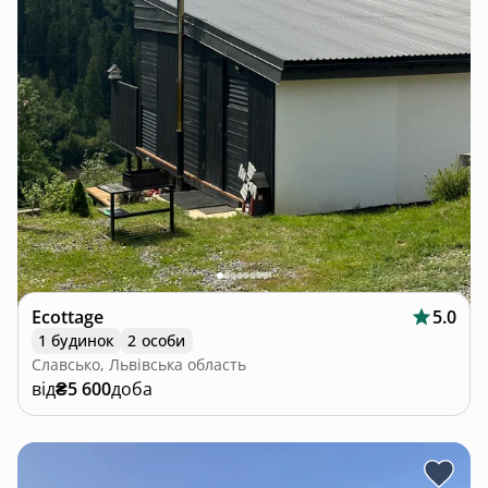
Ecottage
5.0
1 будинок
2 особи
Славсько, Львівська область
від
₴5 600
доба