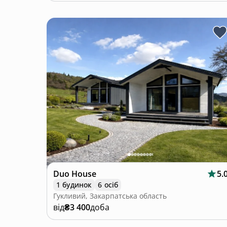
Duo House
5.
1 будинок
6 осіб
Гукливий, Закарпатська область
від
₴3 400
доба