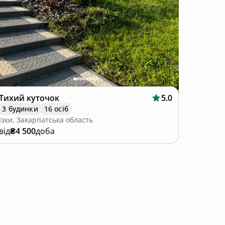
Тихий куточок
5.0
3 будинки
16 осіб
Ізки, Закарпатська область
від
₴4 500
доба