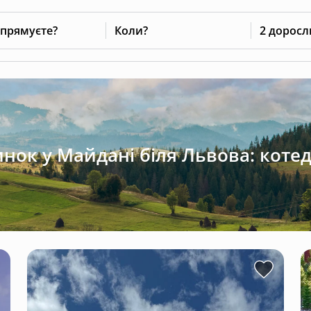
 прямуєте?
Коли?
2 доросл
нок у Майдані біля Львова: котед