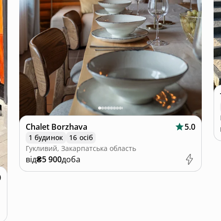
Chalet Borzhava
5.0
1 будинок
16 осіб
Гукливий, Закарпатська область
від
₴5 900
доба
0