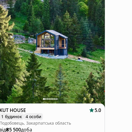
KUT HOUSE
5.0
1 будинок
4 особи
Подобовець, Закарпатська область
від
₴5 500
доба