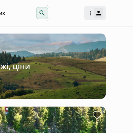
их
жі, ціни