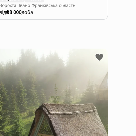
Ворохта, Івано-Франківська область
від
₴8 000
доба