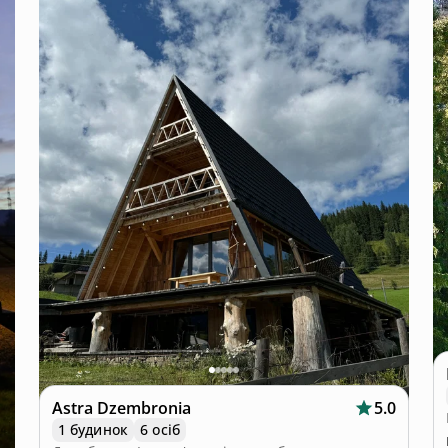
Astra Dzembronia
5.0
1 будинок
6 осіб