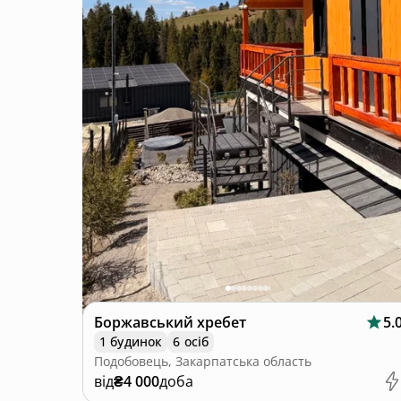
Боржавський хребет
5.
1 будинок
6 осіб
Подобовець, Закарпатська область
від
₴4 000
доба