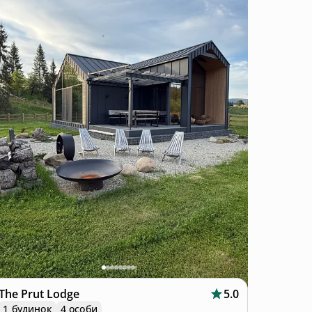
The Prut Lodge
5.0
1 будинок
4 особи