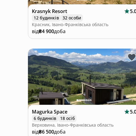
Krasnyk Resort
5.
12 будинків
32 особи
Красник, Івано-Франківська область
від
₴4 900
доба
Magurka Space
5.
6 будинків
18 осіб
Верховина, Івано-Франківська область
від
₴6 500
доба