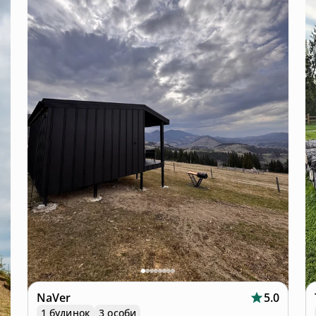
NaVer
5.0
1 будинок
3 особи