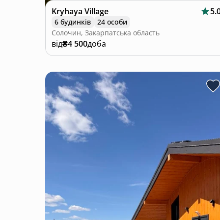
Kryhaya Village
5.
6 будинків
24 особи
Солочин, Закарпатська область
від
₴4 500
доба