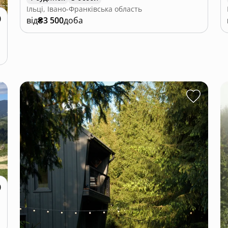
Ільці, Івано-Франківська область
0
від
₴3 500
доба
0