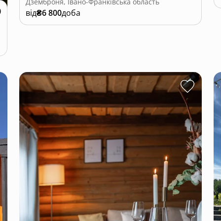
Дземброня, Івано-Франківська область
0
від
₴6 800
доба