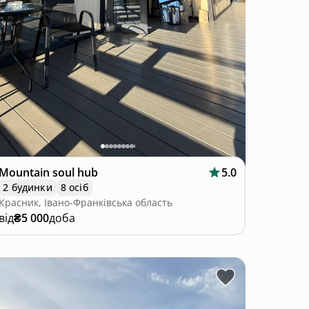
Mountain soul hub
5.0
2 будинки
8 осіб
Красник, Івано-Франківська область
від
₴5 000
доба