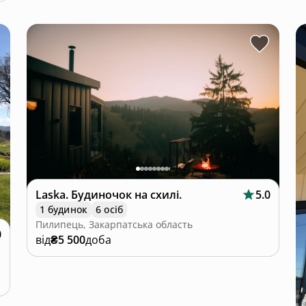
Laska. Будиночок на схилі.
5.0
1 будинок
6 осіб
Пилипець, Закарпатська область
0
від
₴5 500
доба