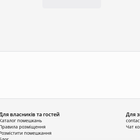
Для власників та гостей
Для з
Каталог помешкань
conta
Правила розміщення
Чат к
Розмістити помешкання
Блог