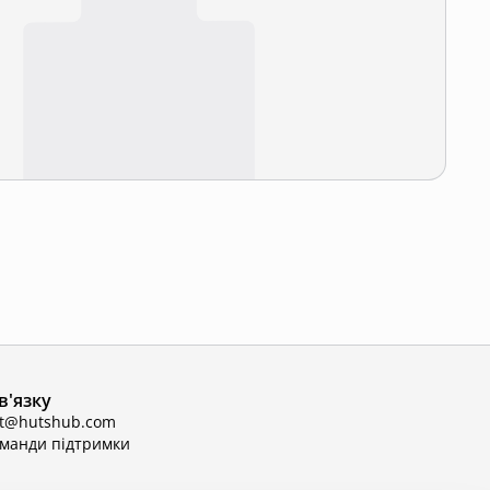
в'язку
ct@hutshub.com
оманди підтримки