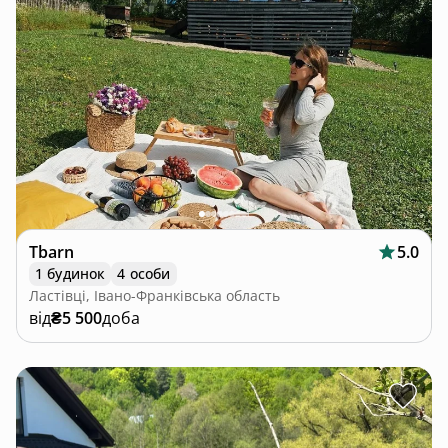
Tbarn
5.0
1 будинок
4 особи
Ластівці, Івано-Франківська область
від
₴5 500
доба