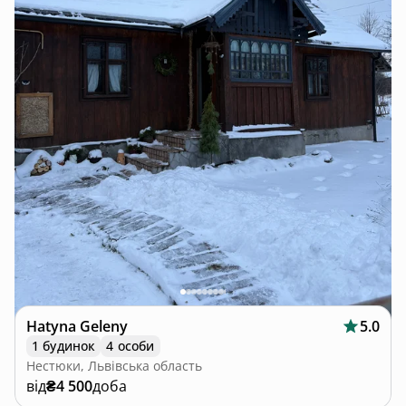
Hatyna Geleny
5.0
1 будинок
4 особи
Нестюки, Львівська область
від
₴4 500
доба