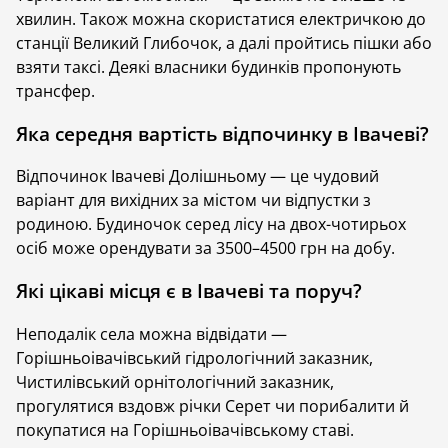
хвилин. Також можна скористатися електричкою до
Чому варто обрати відпочинок в
станції Великий Глибочок, а далі пройтись пішки або
Івачеві?
взяти таксі. Деякі власники будинків пропонують
трансфер.
Івачів Долішній — затишне село, розташоване
всього за 10 км від Тернополя на лівому березі річки
Яка середня вартість відпочинку в Івачеві?
Серет. Відпочинок в Івачеві Долішньому приваблює
спокоєм, красивою природою та доступністю для
Відпочинок Івачеві Долішньому — це чудовий
мешканців міста. Для багатьох тернополян — це
варіант для вихідних за містом чи відпустки з
можливість забути про метушню та розслабитися в
родиною. Будиночок серед лісу на двох-чотирьох
комфорті найвищого рівня.
осіб може орендувати за 3500–4500 грн на добу.
Івачів Долішній - село доволі давнє. Біля нього
Які цікаві місця є в Івачеві та поруч?
виявлено пам'ятки періоду Палеоліту, Мезоліту та
Черняхівської культури. Попри нього проходив
Неподалік села можна відвідати —
горезвісний Кучмацький шлях - один з маршрутів,
Горішньоівачівський гідрологічний заказник,
яким татари нападали на Україну. А за Першої
Чистилівський орнітологічний заказник,
світової село зазнало значних руйнувань.
прогулятися вздовж річки Серет чи порибалити й
покупатися на Горішньоівачівському ставі.
Вам точно сподобається відпочинок в Івачеві, якщо