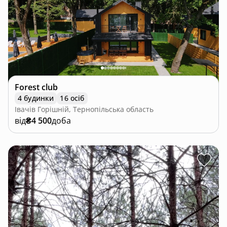
Forest club
4 будинки
16 осіб
Івачів Горішній, Тернопільська область
від
₴4 500
доба