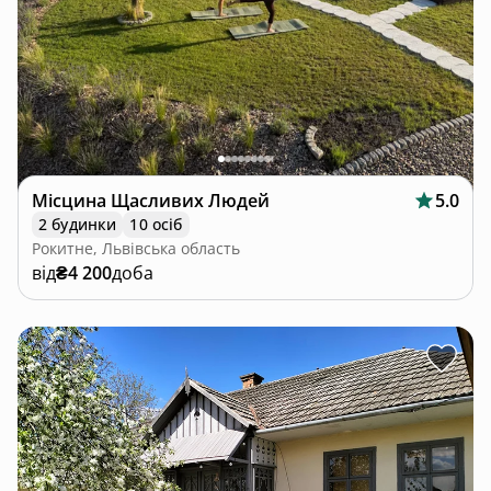
Місцина Щасливих Людей
5.0
2 будинки
10 осіб
Рокитне, Львівська область
від
₴4 200
доба