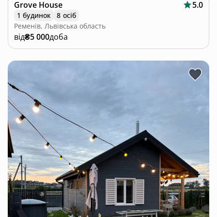
Grove House
5.0
1 будинок
8 осіб
Ременів, Львівська область
від
₴5 000
доба