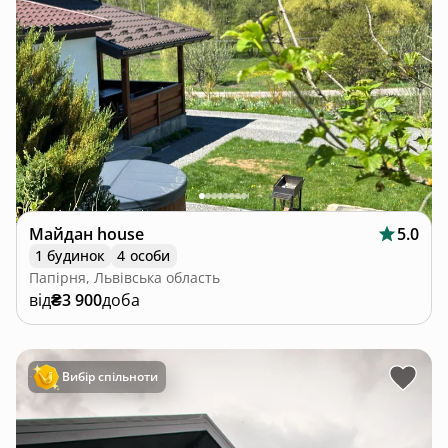
Майдан house
5.0
1 будинок
4 особи
Папірня, Львівська область
від
₴3 900
доба
Вибір спільноти