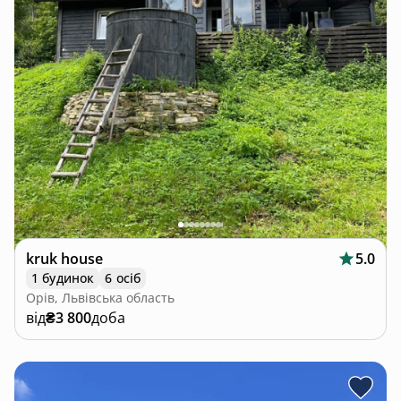
kruk house
5.0
1 будинок
6 осіб
Орів, Львівська область
від
₴3 800
доба