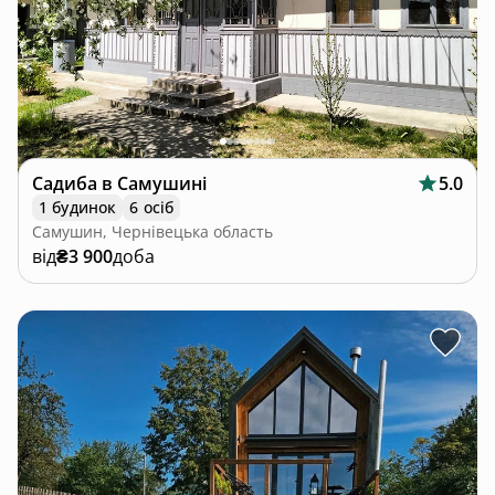
Садиба в Самушині
5.0
1 будинок
6 осіб
Самушин, Чернівецька область
від
₴3 900
доба