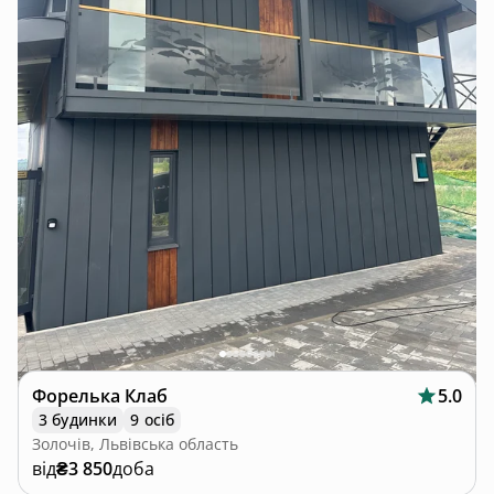
Форелька Клаб
5.0
3 будинки
9 осіб
Золочів, Львівська область
від
₴3 850
доба