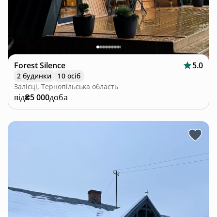
Forest Silence
5.0
2 будинки
10 осіб
Залісці, Тернопільська область
від
₴5 000
доба