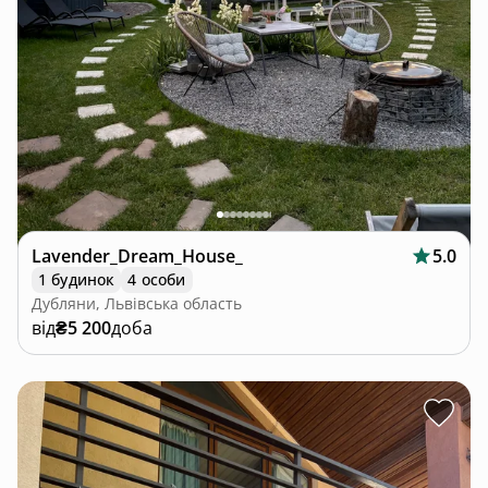
Lavender_Dream_House_
5.0
1 будинок
4 особи
Дубляни, Львівська область
від
₴5 200
доба