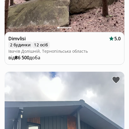
Dimvlisi
5.0
2 будинки
12 осіб
Івачів Долішній, Тернопільська область
від
₴6 500
доба