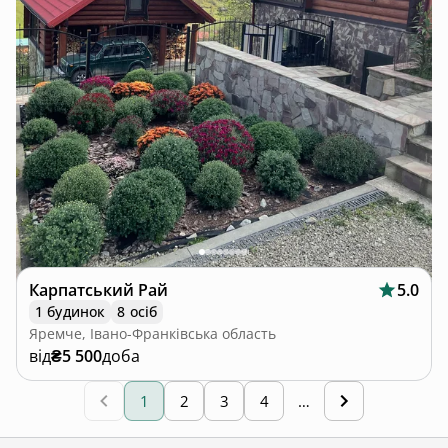
Карпатський Рай
5.0
1 будинок
8 осіб
Яремче, Івано-Франківська область
від
₴5 500
доба
1
2
3
4
…