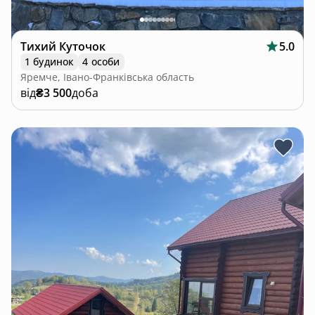
Тихий Куточок
5.0
1 будинок
4 особи
Яремче, Івано-Франківська область
від
₴3 500
доба