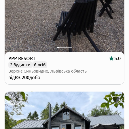
PPP RESORT
5.0
2 будинки
6 осіб
Верхнє Синьовидне, Львівська область
від
₴3 200
доба