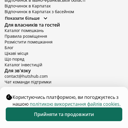
Для власників та гостей
Каталог помешкань
Правила розміщення
Розмістити помешкання
Блог
Цікаві місця
Що поряд
Каталог інвестицій
Для зв'язку
contact@hutshub.com
Чат команди підтримки
Оферта
Політика конфіденційності
Bикористання cookies
hutshub | ©
2026
Користуючись платформою, ви погоджуєтесь з
нашою
політикою використання файлів cookies.
Прийняти та продовжити
Обране
Каталог
Меню