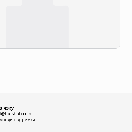
в'язку
ct@hutshub.com
оманди підтримки