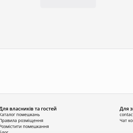
Для власників та гостей
Для з
Каталог помешкань
conta
Правила розміщення
Чат к
Розмістити помешкання
Блог