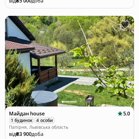
від
₴5 000
доба
Майдан house
5.0
1 будинок
4 особи
Папірня, Львівська область
від
₴3 900
доба