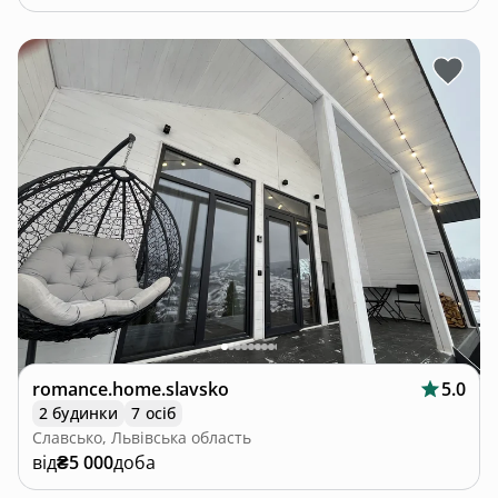
romance.home.slavsko
5.0
2 будинки
7 осіб
Славсько, Львівська область
від
₴5 000
доба