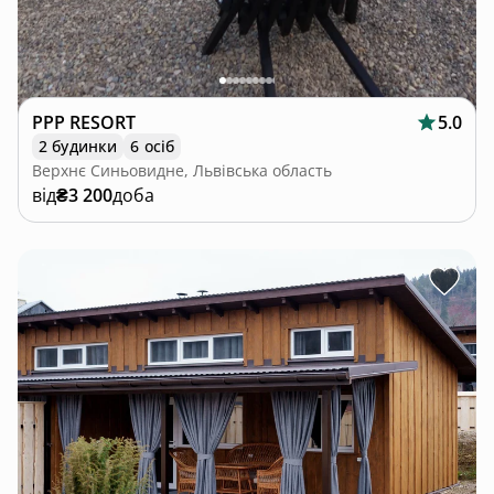
PPP RESORT
5.0
2 будинки
6 осіб
Верхнє Синьовидне, Львівська область
від
₴3 200
доба