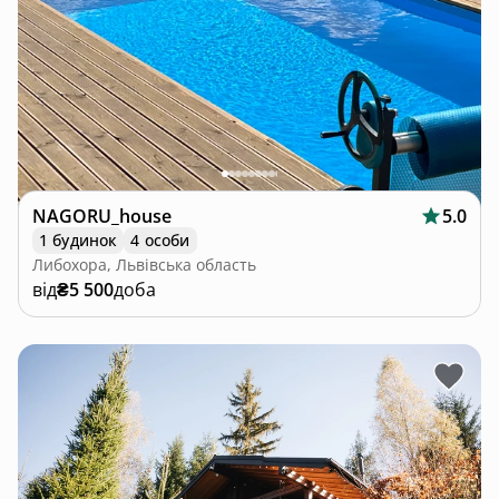
NAGORU_house
5.0
1 будинок
4 особи
Либохора, Львівська область
від
₴5 500
доба