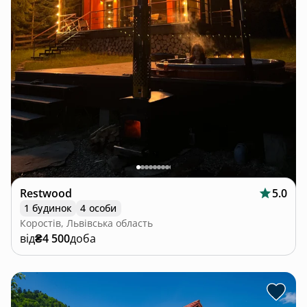
Restwood
5.0
1 будинок
4 особи
Коростів, Львівська область
від
₴4 500
доба