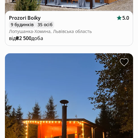
Prozori Boiky
5.0
9 будинків
35 осіб
Лопушанка-Хомина, Львівська область
від
₴2 500
доба