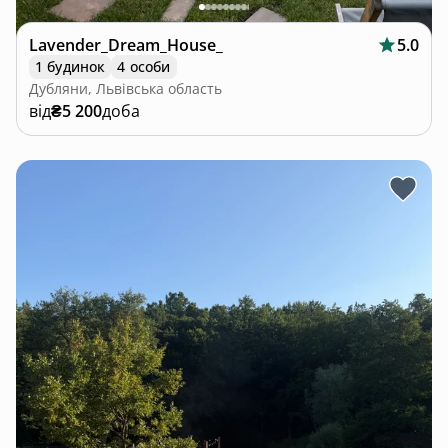
Lavender_Dream_House_
5.0
1 будинок
4 особи
Дубляни, Львівська область
від
₴5 200
доба