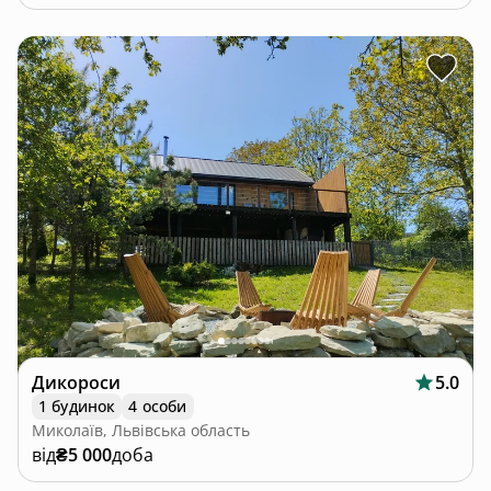
Дикороси
5.0
1 будинок
4 особи
Миколаїв, Львівська область
від
₴5 000
доба