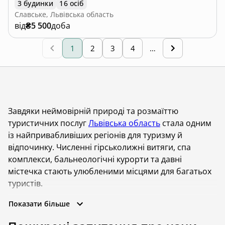
3 будинки
16 осіб
Славське, Львівська область
від
₴5 500
доба
1
2
3
4
…
Завдяки неймовірній природі та розмаїттю
туристичних послуг
Львівська область
стала одним
із найпривабливіших регіонів для туризму й
відпочинку. Численні гірськолижні витяги, спа
комплекси, бальнеологічні курорти та давні
містечка стають улюбленими місцями для багатьох
туристів.
Особливо популярними серед відпочивальників у
Показати більше
Львівській області є чани — традиційні купальні на