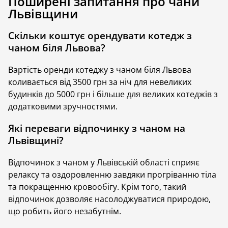
Поширені запитання про чани
відкритому повітрі, які дозволяють насолодитися
Львівщини
теплом просто неба навіть у морозну погоду.
Процедури у чані чудово доповнять будь-який
Скільки коштує орендувати котедж з
відпочинок, або можуть стати основною розвагою
чаном біля Львова?
для розслаблення тіла і повного оновлення
Вартість оренди котеджу з чаном біля Львова
Відпочинок біля Львова з чаном дозволяє відчути
коливається від 3500 грн за ніч для невеликих
небувалий прилив енергії, дарує релакс,
будинків до 5000 грн і більше для великих котеджів з
оздоровлення та часто можливість насолодитися
додатковими зручностями.
розкішними краєвидами. Тож які ціни на житло з
чанами та що слід врахувати під час бронювання?
Які переваги відпочинку з чаном на
Далі поговоримо про це детальніше
Львівщині?
Чани у Львівській області
Відпочинок з чаном у Львівській області сприяє
релаксу та оздоровленню завдяки прогріванню тіла
Чани Львівщини — це справжня знахідка для тих,
та покращенню кровообігу. Крім того, такий
хто прагне поєднати комфортний відпочинок та
відпочинок дозволяє насолоджуватися природою,
оздоровлення. Тут чимало будиночків, які мають
що робить його незабутнім.
приватні чани просто на терасі. Зазвичай такі
котеджі стоять у місцях із чудовими краєвидами,