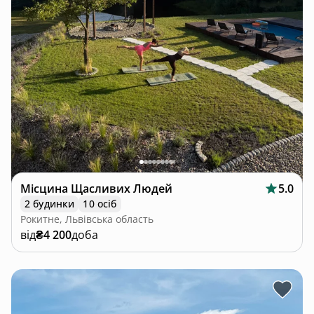
Місцина Щасливих Людей
5.0
2 будинки
10 осіб
Рокитне, Львівська область
від
₴4 200
доба