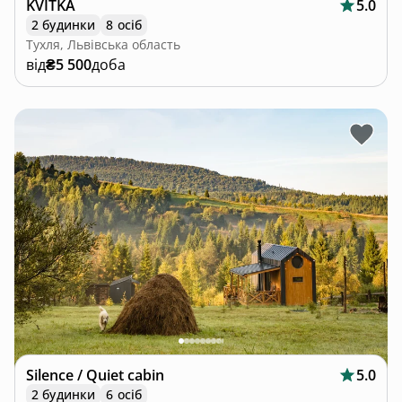
KVITKA
5.0
2 будинки
8 осіб
Тухля, Львівська область
від
₴5 500
доба
Silence / Quiet cabin
5.0
2 будинки
6 осіб