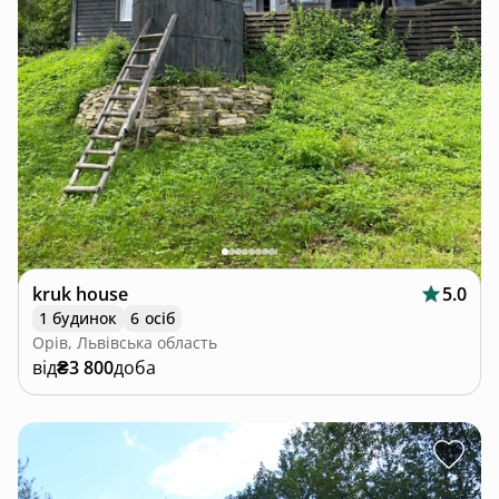
kruk house
5.0
1 будинок
6 осіб
Орів, Львівська область
від
₴3 800
доба