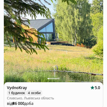
VydnoKray
5.0
1 будинок
4 особи
Славсько, Львівська область
від
₴6 000
доба