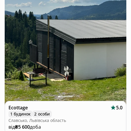
Ecottage
5.0
1 будинок
2 особи
Славсько, Львівська область
від
₴5 600
доба