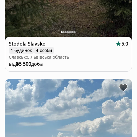
Stodola Slavsko
5.0
1 будинок
4 особи
Славсько, Львівська область
від
₴5 500
доба