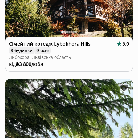
Сімейний котедж Lybokhora Hills
5.0
3 будинки
9 осіб
Либохора, Львівська область
від
₴3 800
доба