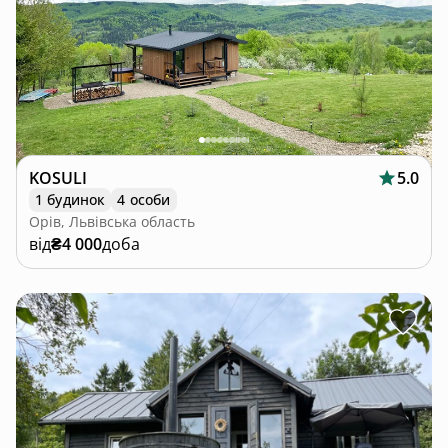
KOSULI
5.0
1 будинок
4 особи
Орів, Львівська область
від
₴4 000
доба