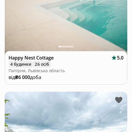
Happy Nest Cottage
5.0
4 будинки
26 осіб
Папірня, Львівська область
від
₴6 000
доба