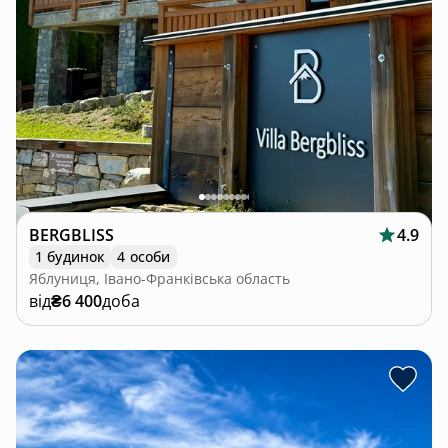
BERGBLISS
4.9
1 будинок
4 особи
Яблуниця, Івано-Франківська область
від
₴6 400
доба