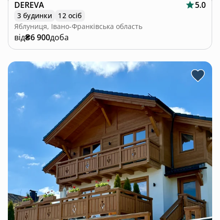
DEREVA
5.0
3 будинки
12 осіб
Яблуниця, Івано-Франківська область
від
₴6 900
доба