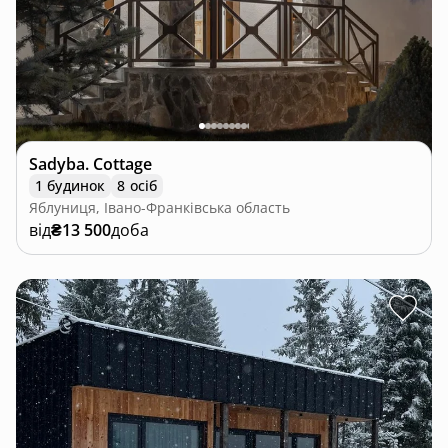
Sadyba. Cottage
1 будинок
8 осіб
Яблуниця, Івано-Франківська область
від
₴13 500
доба