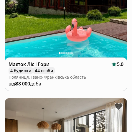
Маєток Ліс і Гори
5.0
4 будинки
44 особи
Поляниця, Івано-Франківська область
від
₴8 000
доба