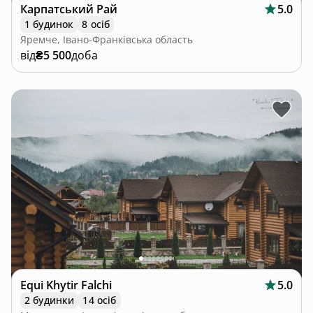
Карпатський Рай
5.0
1 будинок
8 осіб
Яремче, Івано-Франківська область
від
₴5 500
доба
Equi Khytir Falchi
5.0
2 будинки
14 осіб