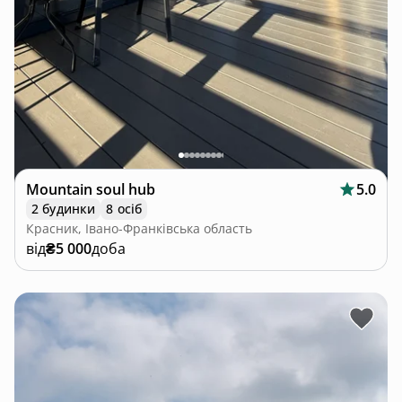
Mountain soul hub
5.0
2 будинки
8 осіб
Красник, Івано-Франківська область
від
₴5 000
доба