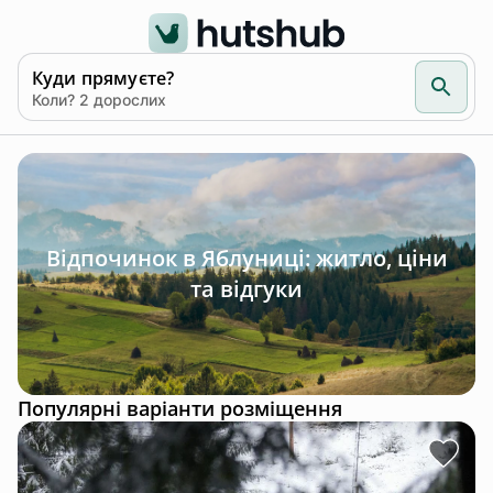
Куди прямуєте?
Коли? 2 дорослих
Відпочинок в Яблуниці: житло, ціни
та відгуки
Популярні варіанти розміщення