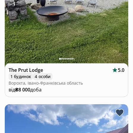
The Prut Lodge
5.0
1 будинок
4 особи
Ворохта, Івано-Франківська область
від
₴8 000
доба