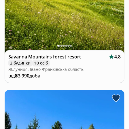
Savanna Mountains forest resort
4.8
2 будинки
10 осіб
Яблуниця, Івано-Франківська область
від
₴3 990
доба