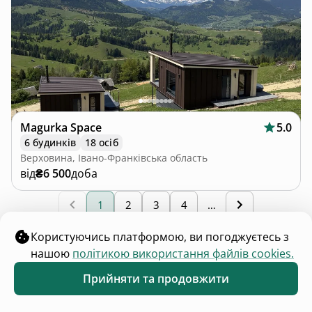
Magurka Space
5.0
6 будинків
18 осіб
Верховина, Івано-Франківська область
від
₴6 500
доба
1
2
3
4
…
Користуючись платформою, ви погоджуєтесь з
нашою
політикою використання файлів cookies.
Прийняти та продовжити
Обране
Каталог
Меню
Гірськолижний курорт Яблуниця – селище на межі
Закарпаття та Івано-Франківщини, популярне серед