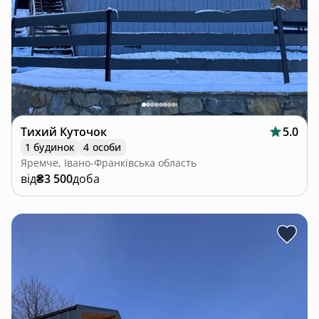
Тихий Куточок
5.0
1 будинок
4 особи
Яремче, Івано-Франківська область
від
₴3 500
доба