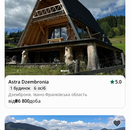
Astra Dzembronia
5.0
1 будинок
6 осіб
Дземброня, Івано-Франківська область
від
₴6 800
доба