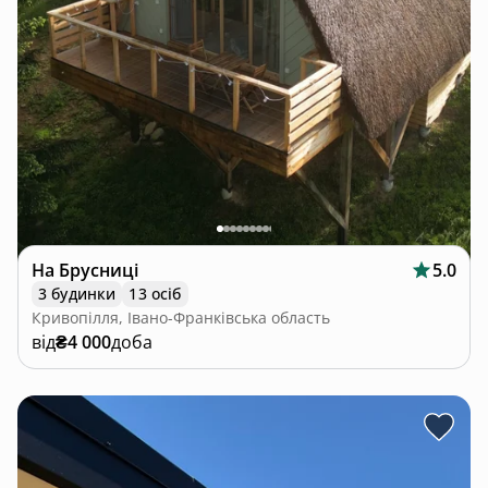
На Брусниці
5.0
3 будинки
13 осіб
Кривопілля, Івано-Франківська область
від
₴4 000
доба