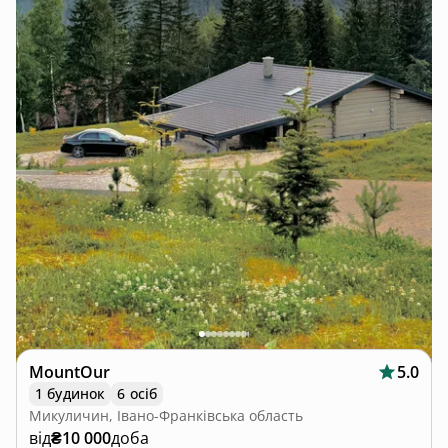
MountOur
5.0
1 будинок
6 осіб
Микуличин, Івано-Франківська область
від
₴10 000
доба