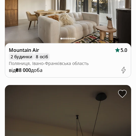
Mountain Air
5.0
2 будинки
8 осіб
Поляниця, Івано-Франківська область
від
₴8 000
доба