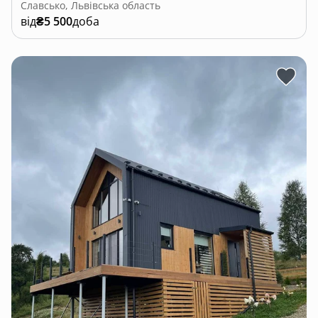
Славсько, Львівська область
від
₴5 500
доба