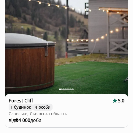
Forest Cliff
5.0
1 будинок
4 особи
Славське, Львівська область
від
₴4 000
доба