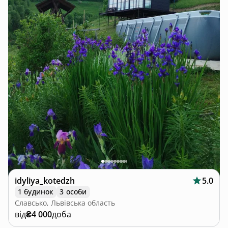
idyliya_kotedzh
5.0
1 будинок
3 особи
Славсько, Львівська область
від
₴4 000
доба