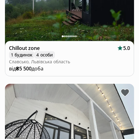
Chillout zone
5.0
1 будинок
4 особи
Славсько, Львівська область
від
₴5 500
доба