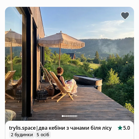
trylis.space|два кебіни з чанами біля лісу
5.0
2 будинки
5 осіб