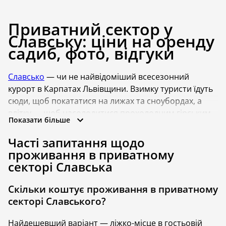
Приватний сектор у
Славську: ціни на оренду
садиб, фото, відгуки
Славсько
— чи не найвідоміший всесезонний
курорт в Карпатах Львівщини. Взимку туристи їдуть
сюди, щоб покататися на лижах та сноубордах, а
влітку — щоб насолодитися прохолодним гірським
Показати більше
повітрям, природою та горами.
Часті запитання щодо
Відпочинок у приватній садибі в Славсько
проживання в приватному
асоціюється із затишком, доступними цінами та
секторі Славська
смачними місцевими наїдками. Ще сто років тому
садиби в Славську були чи не єдиним, окрім
Скільки коштує проживання в приватному
пансіонатів, варіантом помешкання, де могли
секторі Славського?
зупинитися містяни, тікаючи від спекотного літа.
Тож не дивно, що й сьогодні у Славську садиби
Найдешевший варіант — ліжко-місце в гостьовій