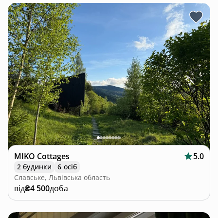
MIKO Cottages
5.0
2 будинки
6 осіб
Славське, Львівська область
від
₴4 500
доба