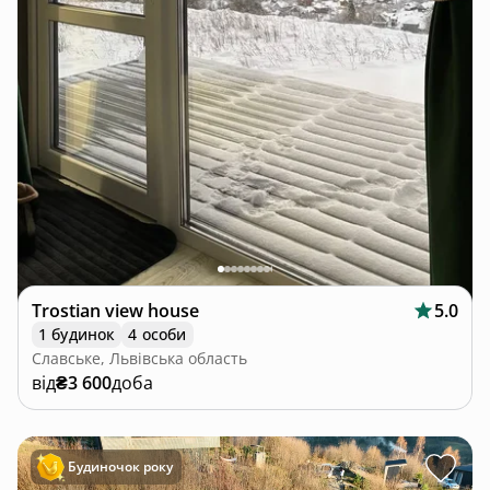
Trostian view house
5.0
1 будинок
4 особи
Славське, Львівська область
від
₴3 600
доба
Будиночок року