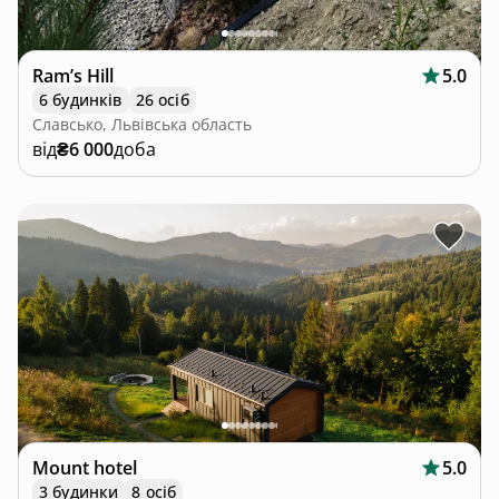
Ram’s Hill
5.0
6 будинків
26 осіб
Славсько, Львівська область
від
₴6 000
доба
Mount hotel
5.0
3 будинки
8 осіб