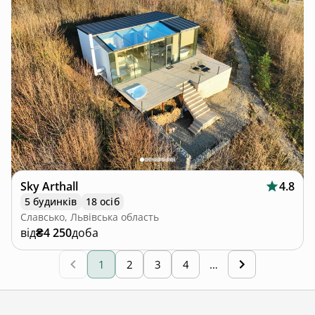
Sky Arthall
4.8
5 будинків
18 осіб
Славсько, Львівська область
від
₴4 250
доба
1
2
3
4
…