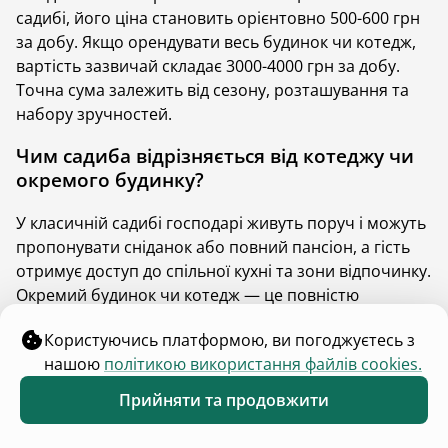
залишаються затребуваним варіантом поселення.
садибі, його ціна становить орієнтовно 500-600 грн
Запрошуємо на безтурботний відпочинок у
за добу. Якщо орендувати весь будинок чи котедж,
гостьовій садибі.
вартість зазвичай складає 3000-4000 грн за добу.
Точна сума залежить від сезону, розташування та
Найкращі приватні садиби у
набору зручностей.
Славську для вашого відпочинку
на Hutshub
Чим садиба відрізняється від котеджу чи
окремого будинку?
У Славсько приватний сектор доволі розвинений. Ви
можете орендувати як окрему кімнату, так і весь
У класичній садибі господарі живуть поруч і можуть
будинок. Зазвичай господарі приватних садиб
пропонувати сніданок або повний пансіон, а гість
живуть неподалік. У гостьовій садибі вам
отримує доступ до спільної кухні та зони відпочинку.
запропонують сніданок або й повний пансіон. У
Окремий будинок чи котедж — це повністю
вашому розпорядженні буде кухня та спільний
автономне житло, де присутність господарів вас не
простір для відпочинку.
Користуючись платформою, ви погоджуєтесь з
турбуватиме, хоча звернутися до них за потреби
нашою
політикою використання файлів cookies.
завжди можна.
Ті садиби у Славсько, що представлені на Hutshub, є
окремими будинками, тож присутність господарів
Прийняти та продовжити
Чи входить харчування у вартість
Обране
Каталог
Меню
вам не заважатиме. Зате ви завжди зможете
проживання?
звернутися до них у разі потреби. Також у гостьовій