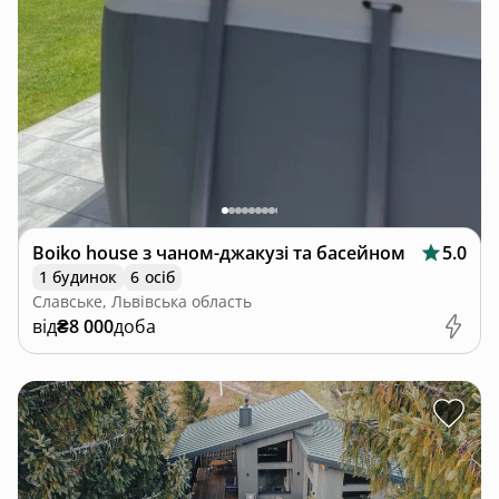
Boiko house з чаном-джакузі та басейном
5.0
1 будинок
6 осіб
Славське, Львівська область
від
₴8 000
доба