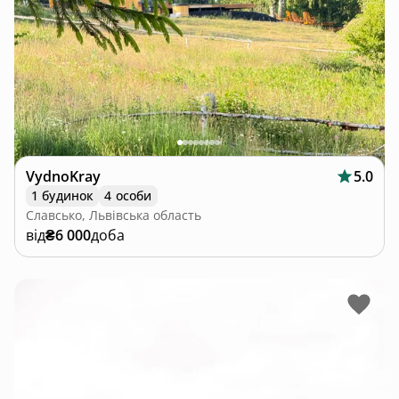
VydnoKray
5.0
1 будинок
4 особи
Славсько, Львівська область
від
₴6 000
доба