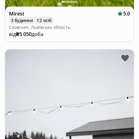
Mirest
5.0
3 будинки
12 осіб
Славське, Львівська область
від
₴5 050
доба