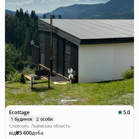
Ecottage
5.0
1 будинок
2 особи
Славсько, Львівська область
від
₴5 600
доба