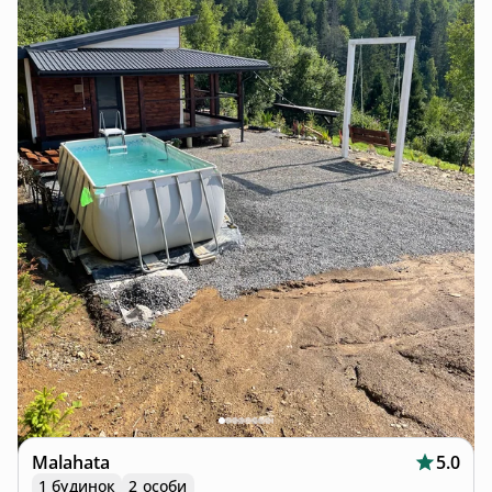
Malahata
5.0
1 будинок
2 особи