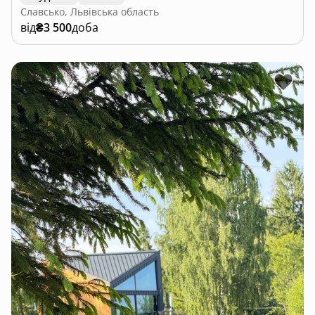
Славсько, Львівська область
від
₴3 500
доба