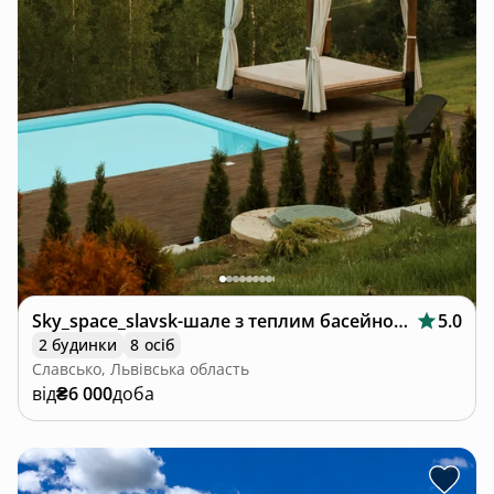
Sky_space_slavsk-шале з теплим басейном🩵
5.0
2 будинки
8 осіб
Славсько, Львівська область
від
₴6 000
доба