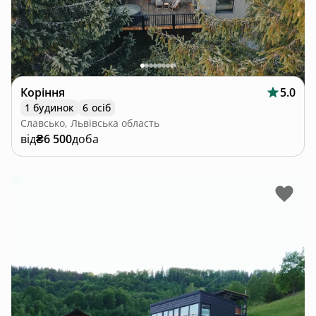
Коріння
5.0
1 будинок
6 осіб
Славсько, Львівська область
від
₴6 500
доба