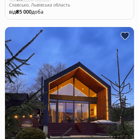
Славсько, Львівська область
від
₴5 000
доба