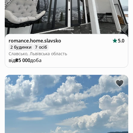
romance.home.slavsko
5.0
2 будинки
7 осіб
Славсько, Львівська область
від
₴5 000
доба