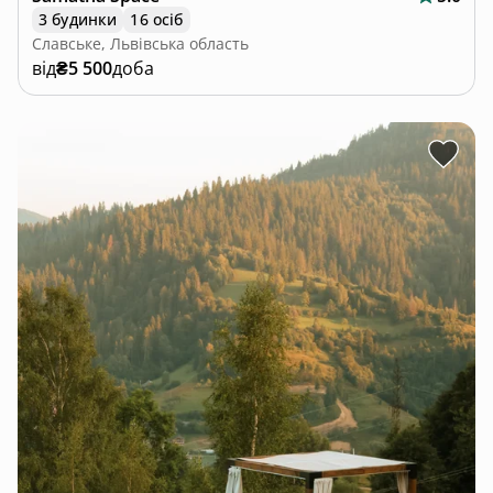
3 будинки
16 осіб
Славське, Львівська область
від
₴5 500
доба