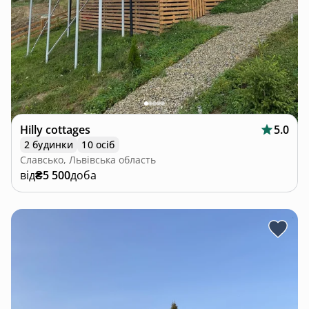
Hilly cottages
5.0
2 будинки
10 осіб
Славсько, Львівська область
від
₴5 500
доба