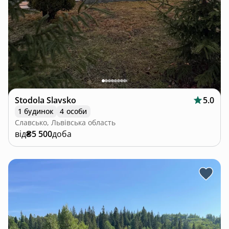
Stodola Slavsko
5.0
1 будинок
4 особи
Славсько, Львівська область
від
₴5 500
доба