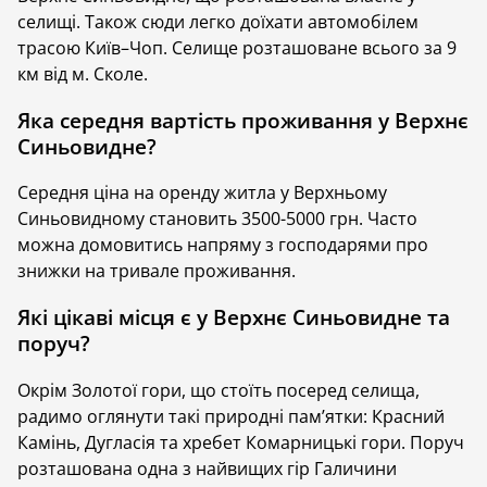
Відпочинок у Верхнє Синьовидне
селищі. Також сюди легко доїхати автомобілем
трасою Київ–Чоп. Селище розташоване всього за 9
Давній путівник вказує на те, що колись у долині ріки
км від м. Сколе.
Стрий, де зараз є Верхнє Синьовидне було озеро
Сині Води, звідси походить назва. Село чудово
Яка середня вартість проживання у Верхнє
підходить для втечі в гори, розміреного відпочинку
Синьовидне?
серед природи, походів, риболовлі, збору ягід та
грибів.
Середня ціна на оренду житла у Верхньому
Синьовидному становить 3500-5000 грн. Часто
У Верхньому Синьовидному над рікою Опір
можна домовитись напряму з господарями про
височіють гори червоного кольору. За легендою то
знижки на тривале проживання.
кров Олекси Довбуша залила скелі. Якщо любите
рибалити, спробуйте зловити справжню річкову
Які цікаві місця є у Верхнє Синьовидне та
форель в місці злиття річок Опір і Стрий. У теплу
поруч?
пору року популярні велопрогулянки, збирання
грибів і ягід.
Окрім Золотої гори, що стоїть посеред селища,
радимо оглянути такі природні пам’ятки: Красний
На межі XIX-XX Століть мешканці села займалися
Камінь, Дугласія та хребет Комарницькі гори. Поруч
торгівлею їстівними каштанами, які вони
розташована одна з найвищих гір Галичини
закуповували в Італії, тож ще й досі, трапляється,