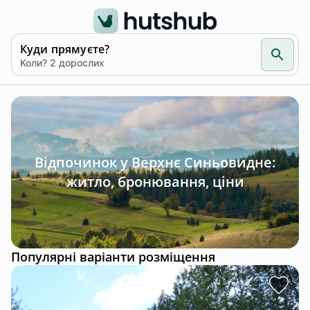
Куди прямуєте?
Коли? 2 дорослих
Відпочинок у Верхнє Синьовидне:
житло, бронювання, ціни
Популярні варіанти розміщення