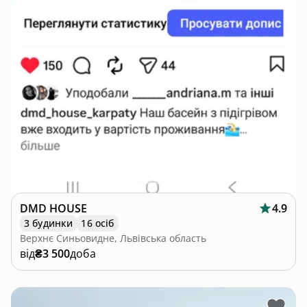
DMD HOUSE
4.9
3 будинки
16 осіб
Верхнє Синьовидне, Львівська область
від
₴3 500
доба