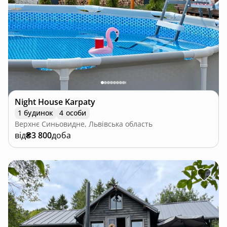
Night House Karpaty
1 будинок
4 особи
Верхнє Синьовидне, Львівська область
від
₴3 800
доба