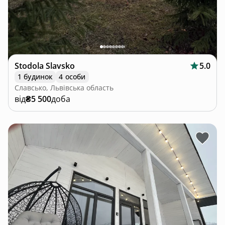
Stodola Slavsko
5.0
1 будинок
4 особи
Славсько, Львівська область
від
₴5 500
доба