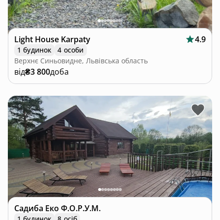
Light House Karpaty
4.9
1 будинок
4 особи
Верхнє Синьовидне, Львівська область
від
₴3 800
доба
Садиба Еко Ф.О.Р.У.М.
1 будинок
8 осіб