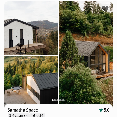
Samatha Space
5.0
3 будинки
16 осіб