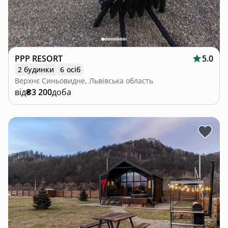
PPP RESORT
5.0
2 будинки
6 осіб
Верхнє Синьовидне, Львівська область
від
₴3 200
доба