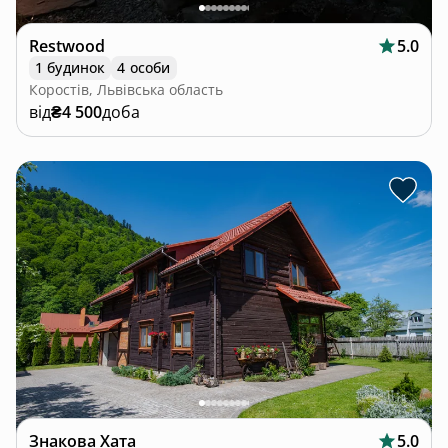
Restwood
5.0
1 будинок
4 особи
Коростів, Львівська область
від
₴4 500
доба
Знакова Хата
5.0