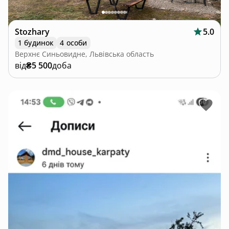
Stozhary
5.0
1 будинок
4 особи
Верхнє Синьовидне, Львівська область
від
₴5 500
доба