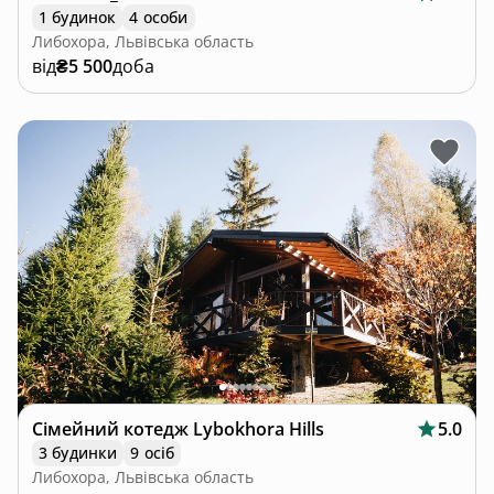
1 будинок
4 особи
Либохора, Львівська область
від
₴5 500
доба
Сімейний котедж Lybokhora Hills
5.0
3 будинки
9 осіб
Либохора, Львівська область