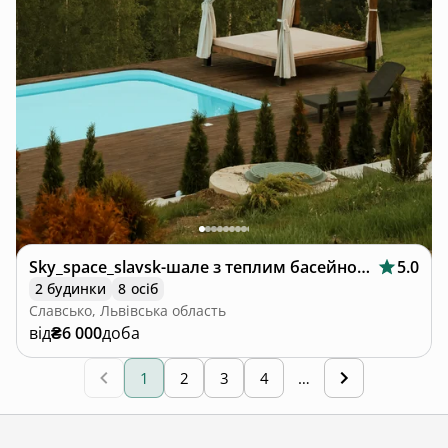
Sky_space_slavsk-шале з теплим басейном🩵
5.0
2 будинки
8 осіб
Славсько, Львівська область
від
₴6 000
доба
1
2
3
4
…