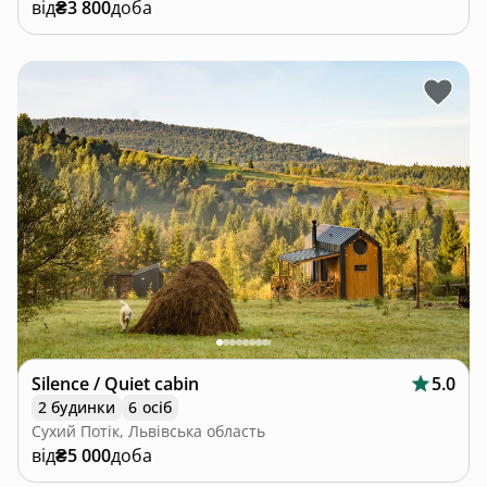
від
₴3 800
доба
Silence / Quiet cabin
5.0
2 будинки
6 осіб
Сухий Потік, Львівська область
від
₴5 000
доба