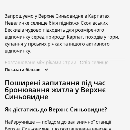
Запрошуємо у Верхнє Синьовидне в Карпатах!
Невеличке селище біля підніжжя Сколівських
Бескидів чудово підходить для розміреного
відпочинку серед природи Карпат, походів у гори,
купання у гірських річках та іншого активного
відпочинку.
Розташоване між ріками Стрий і Опір селище
чудово підходить як для активного туризму, так і для
Показати більше
розслабленої відпустки. Більшість будиночків тут
Поширені запитання під час
мають додаткові вигоди, сауну, басейн чи зону
бронювання житла у Верхнє
барбекю, які зроблять ваш відпочинок яскравим і
Синьовидне
насиченим. Тож чим зайнятися під час відпочинку у
Верхньому Синьовидному, на що звернути увагу
Як дістатись до Верхнє Синьовидне?
при виборі будиночка та де його безпечно
забронювати - про це поговоримо далі.
Найзручніше — поїздом до залізничної станції
Верхнє Синьовидне, що розташована власне у