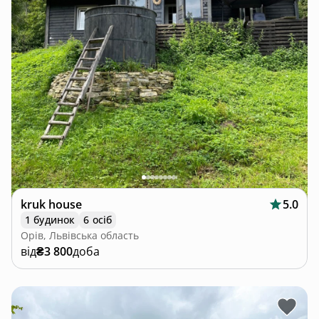
kruk house
5.0
1 будинок
6 осіб
Орів, Львівська область
від
₴3 800
доба