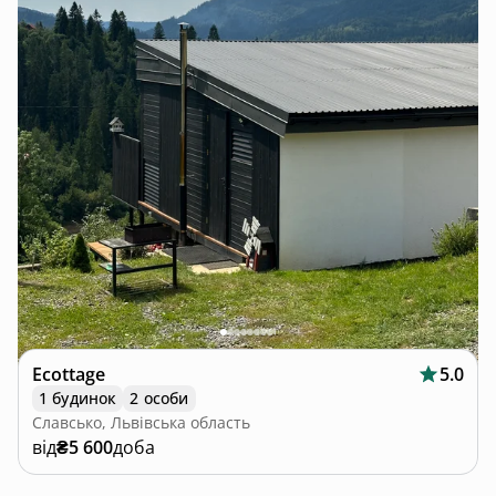
Ecottage
5.0
1 будинок
2 особи
Славсько, Львівська область
від
₴5 600
доба