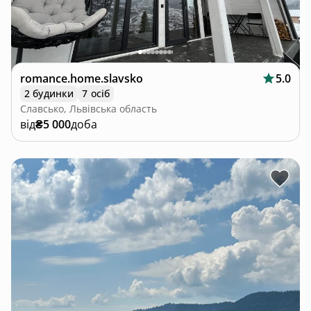
romance.home.slavsko
5.0
2 будинки
7 осіб
Славсько, Львівська область
від
₴5 000
доба