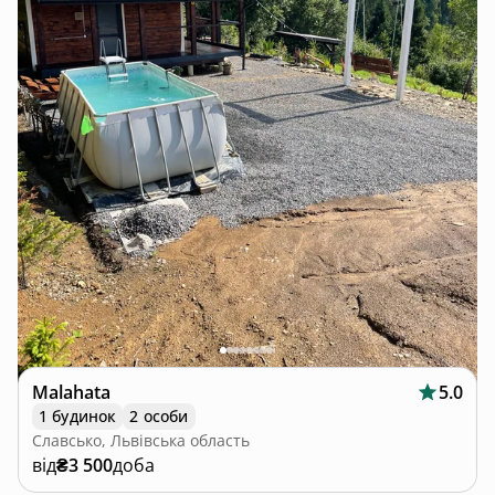
Malahata
5.0
1 будинок
2 особи
Славсько, Львівська область
від
₴3 500
доба