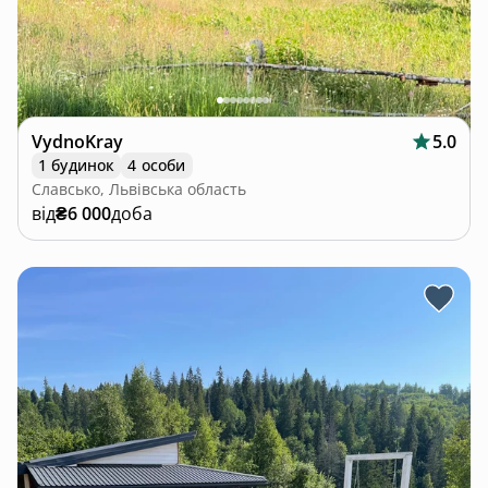
VydnoKray
5.0
1 будинок
4 особи
Славсько, Львівська область
від
₴6 000
доба