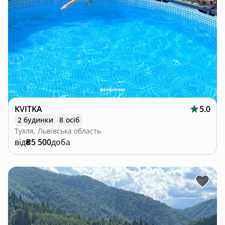
KVITKA
5.0
2 будинки
8 осіб
Тухля, Львівська область
від
₴5 500
доба