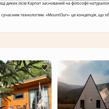
 диких лісів Карпат заснований на філософії натураліз
 сучасним технологіям. «MountOur»- це концепція, що об