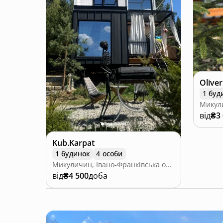
Olive
1 буд
від
₴3
Kub.Karpat
1 будинок
4 особи
Микуличин, Івано-Франківська область
від
₴4 500
доба