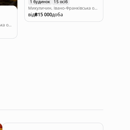
1 будинок
15 осіб
Микуличин, Івано-Франківська область
від
₴15 000
доба
Микуличин, Івано-Франківська область