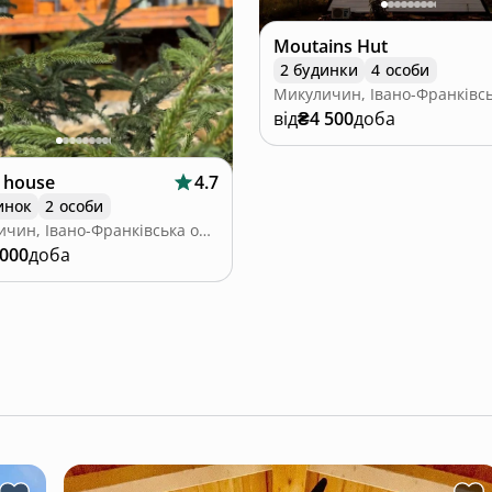
Moutains Hut
2 будинки
4 особи
від
₴4 500
доба
r house
4.7
инок
2 особи
Микуличин, Івано-Франківська область
 000
доба