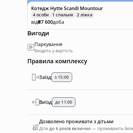
Котедж
Hytte Scandi Mountour
4 особи
1 спальня
2 ліжка
від
₴7 600
доба
Вигоди
Паркування
Входить у вартість
Правила комплексу
Заїзд
з 15:00
Виїзд
до 11:00
Дозволено проживати з дітьми
Діти
до 6 років включно
— проживають безко