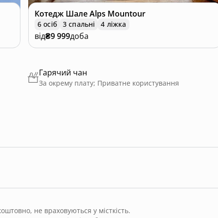
Котедж
Шале Alps Mountour
6 осіб
3 спальні
4 ліжка
від
₴9 999
доба
Гарячий чан
За окрему плату; Приватне користування
штовно, не враховуються у місткість.