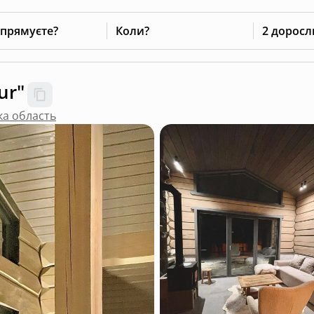
 прямуєте?
Коли?
2 доросл
ur"
ка область