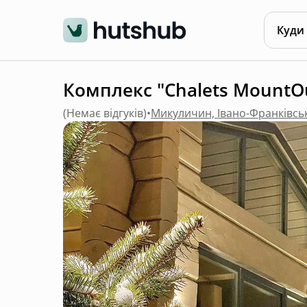
Куди
Комплекс "Chalets MountO
(
Немає відгуків
)
•
Микуличин, Івано-Франківсь