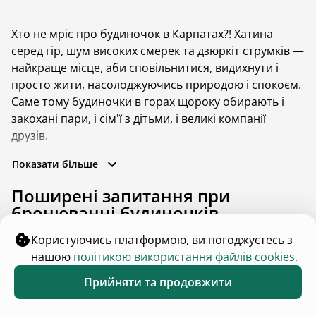
Для власників та гостей
Каталог помешкань
Правила розміщення
Розмістити помешкання
Блог
Цікаві місця
Що поряд
Каталог інвестицій
Для зв'язку
contact@hutshub.com
Чат команди підтримки
Оферта
Політика конфіденційності
Bикористання cookies
hutshub | ©
2026
Користуючись платформою, ви погоджуєтесь з
нашою
політикою використання файлів cookies.
Прийняти та продовжити
Обране
Каталог
Меню