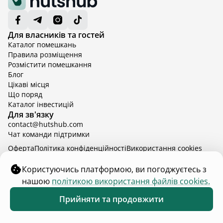
Для власників та гостей
Каталог помешкань
Правила розміщення
Розмістити помешкання
Блог
Цікаві місця
Що поряд
Каталог інвестицій
Для зв'язку
contact@hutshub.com
Чат команди підтримки
Оферта
Політика конфіденційності
Bикористання cookies
hutshub | ©
2026
Користуючись платформою, ви погоджуєтесь з
нашою
політикою використання файлів cookies.
Прийняти та продовжити
Обране
Каталог
Меню