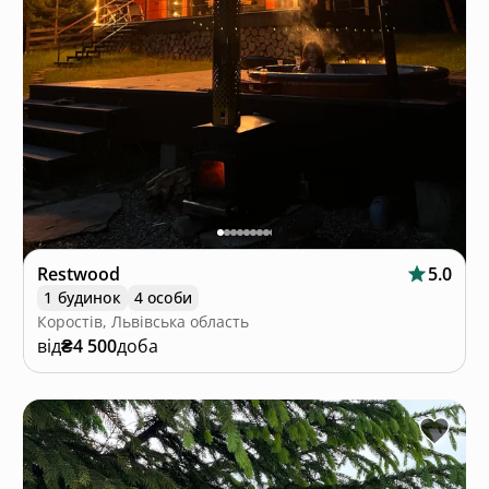
Restwood
5.0
1 будинок
4 особи
Коростів, Львівська область
від
₴4 500
доба