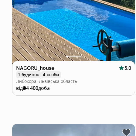
NAGORU_house
5.0
1 будинок
4 особи
Либохора, Львівська область
від
₴4 400
доба