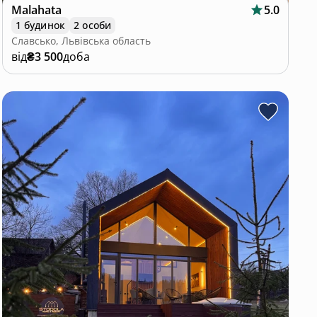
Malahata
5.0
1 будинок
2 особи
Славсько, Львівська область
від
₴3 500
доба