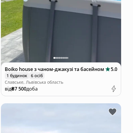
Boiko house з чаном-джакузі та басейном
5.0
1 будинок
6 осіб
Славське, Львівська область
від
₴7 500
доба