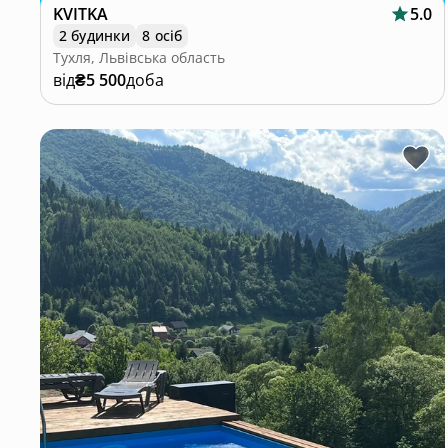
KVITKA
5.0
2 будинки
8 осіб
Тухля, Львівська область
від
₴5 500
доба