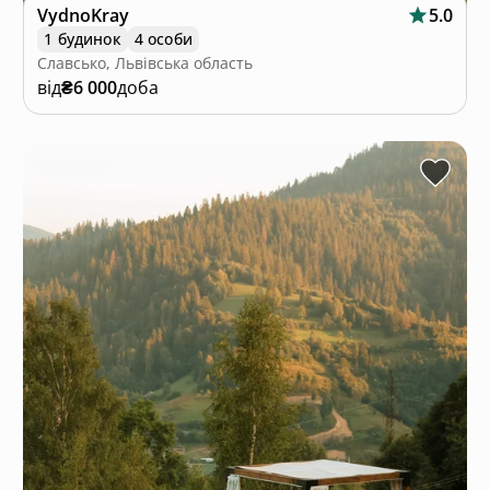
VydnoKray
5.0
1 будинок
4 особи
Славсько, Львівська область
від
₴6 000
доба