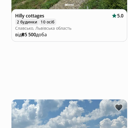
Hilly cottages
5.0
2 будинки
10 осіб
Славсько, Львівська область
від
₴5 500
доба