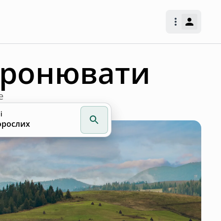
бронювати
е
і
орослих