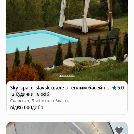
Sky_space_slavsk-шале з теплим басейном🩵
5.0
2 будинки
8 осіб
Славсько, Львівська область
від
₴6 000
доба