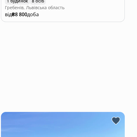
1 будинок
8 осіб
Гребенів, Львівська область
від
₴8 800
доба