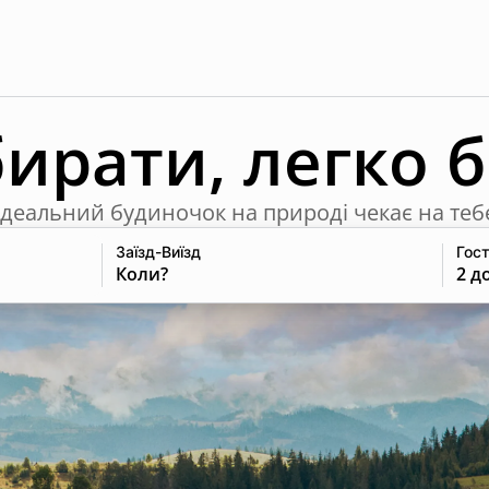
бирати, легко 
Ідеальний будиночок на природі чекає на теб
Заїзд-Виїзд
Гост
Коли?
2 д