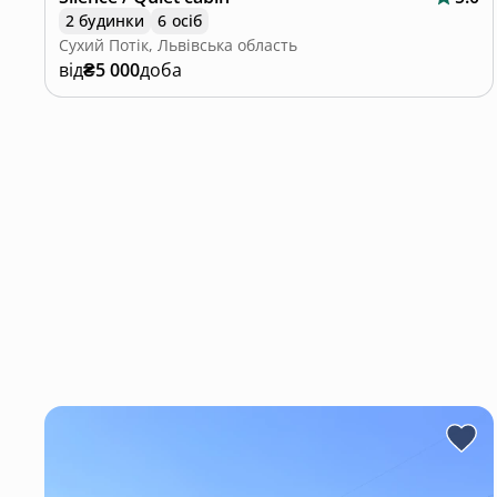
2 будинки
6 осіб
Сухий Потік, Львівська область
від
₴5 000
доба