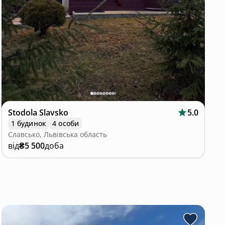
Stodola Slavsko
5.0
1 будинок
4 особи
Славсько, Львівська область
від
₴5 500
доба