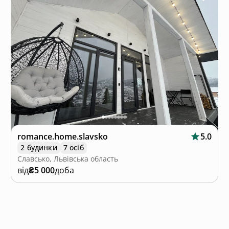
romance.home.slavsko
5.0
2 будинки
7 осіб
Славсько, Львівська область
від
₴5 000
доба