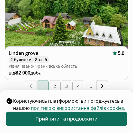
Для власників та гостей
Каталог помешкань
Правила розміщення
Розмістити помешкання
Блог
Цікаві місця
Що поряд
Каталог інвестицій
Для зв'язку
contact@hutshub.com
Чат команди підтримки
Оферта
Політика конфіденційності
Bикористання cookies
hutshub | ©
2026
Користуючись платформою, ви погоджуєтесь з
нашою
політикою використання файлів cookies.
Прийняти та продовжити
Обране
Каталог
Меню