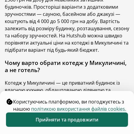
Для власників та гостей
Каталог помешкань
Правила розміщення
Розмістити помешкання
Блог
Цікаві місця
Що поряд
Каталог інвестицій
Для зв'язку
contact@hutshub.com
Чат команди підтримки
Оферта
Політика конфіденційності
Bикористання cookies
hutshub | ©
2026
Користуючись платформою, ви погоджуєтесь з
нашою
політикою використання файлів cookies.
Прийняти та продовжити
Обране
Каталог
Меню