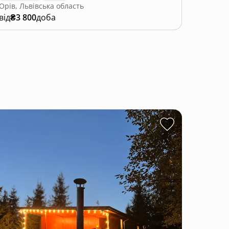
Орів, Львівська область
від
₴3 800
доба