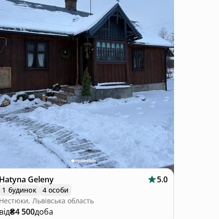
Hatyna Geleny
5.0
1 будинок
4 особи
Нестюки, Львівська область
від
₴4 500
доба