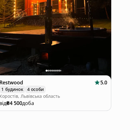
Restwood
5.0
1 будинок
4 особи
Коростів, Львівська область
від
₴4 500
доба