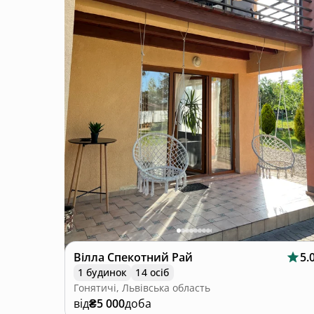
Вілла Спекотний Рай
5.
1 будинок
14 осіб
Гонятичі, Львівська область
від
₴5 000
доба