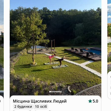
0
Місцина Щасливих Людей
5.0
2 будинки
10 осіб