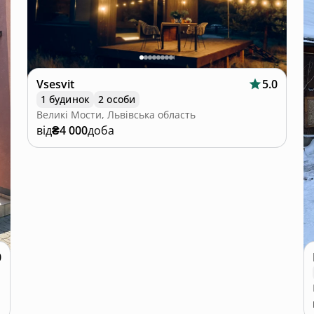
Vsesvit
5.0
1 будинок
2 особи
Великі Мости, Львівська область
від
₴4 000
доба
0