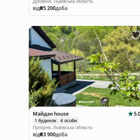
Дубляни, Львівська область
від
₴5 200
доба
Майдан house
5.
1 будинок
4 особи
Папірня, Львівська область
від
₴3 900
доба