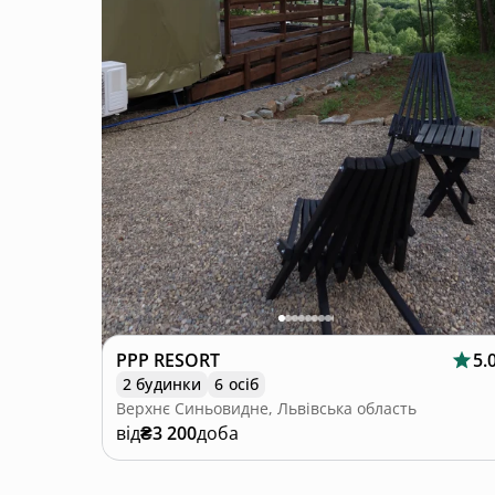
PPP RESORT
5.
2 будинки
6 осіб
Верхнє Синьовидне, Львівська область
від
₴3 200
доба