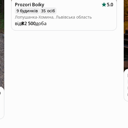
Prozori Boiky
5.0
9 будинків
35 осіб
Лопушанка-Хомина, Львівська область
від
₴2 500
доба
0