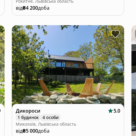
Рокитне, Львівська область
від
₴4 200
доба
0
Дикороси
5.0
1 будинок
4 особи
Миколаїв, Львівська область
від
₴5 000
доба