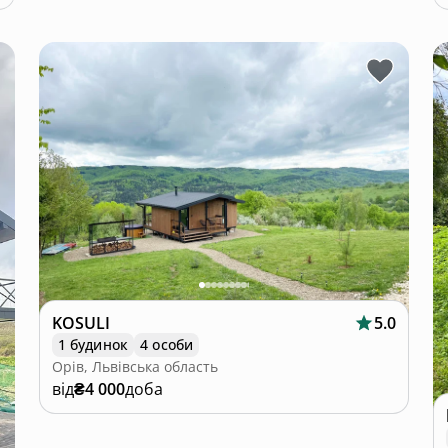
KOSULI
5.0
1 будинок
4 особи
Орів, Львівська область
від
₴4 000
доба