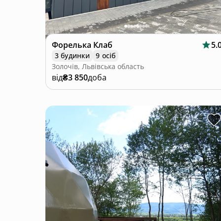
Форелька Клаб
5.
3 будинки
9 осіб
Золочів, Львівська область
від
₴3 850
доба