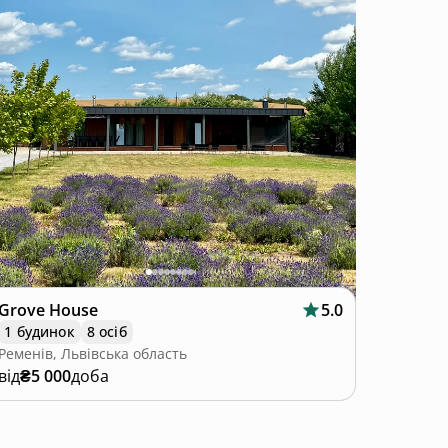
Grove House
5.0
1 будинок
8 осіб
Ременів, Львівська область
від
₴5 000
доба