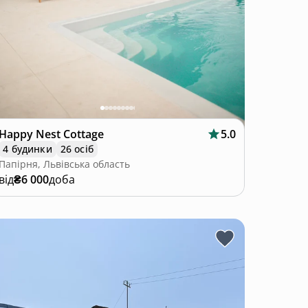
Happy Nest Cottage
5.0
4 будинки
26 осіб
Папірня, Львівська область
від
₴6 000
доба