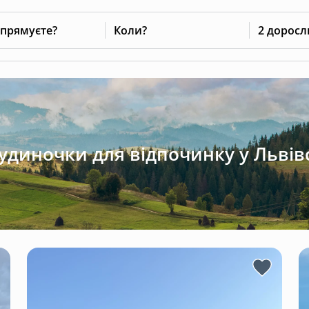
 прямуєте?
Коли?
2 доросл
будиночки для відпочинку у Львівс