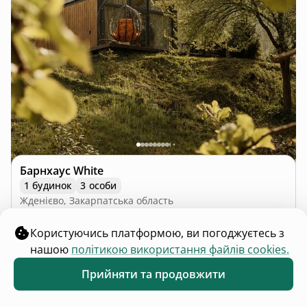
Для власників та гостей
Каталог помешкань
Правила розміщення
Розмістити помешкання
Блог
Цікаві місця
Що поряд
Каталог інвестицій
Для зв'язку
contact@hutshub.com
Чат команди підтримки
Оферта
Політика конфіденційності
Bикористання cookies
hutshub | ©
2026
Користуючись платформою, ви погоджуєтесь з
нашою
політикою використання файлів cookies.
Прийняти та продовжити
Обране
Каталог
Меню