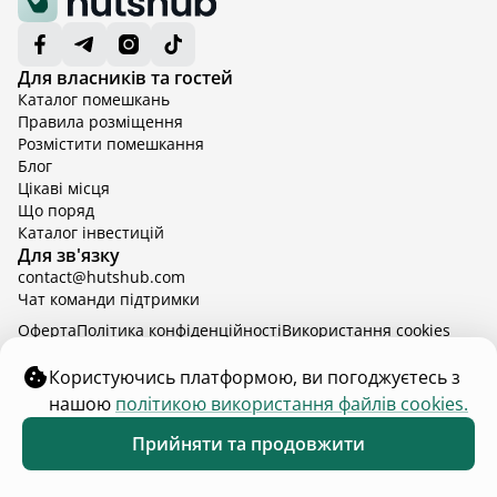
Для власників та гостей
Каталог помешкань
Правила розміщення
Розмістити помешкання
Блог
Цікаві місця
Що поряд
Каталог інвестицій
Для зв'язку
contact@hutshub.com
Чат команди підтримки
Оферта
Політика конфіденційності
Bикористання cookies
hutshub | ©
2026
Користуючись платформою, ви погоджуєтесь з
нашою
політикою використання файлів cookies.
Прийняти та продовжити
Обране
Каталог
Меню