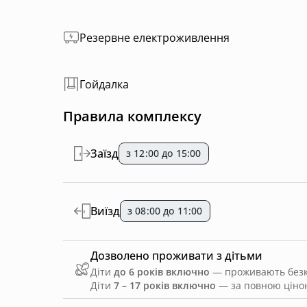
ЛЕГКИЙ ЗАЇЗД | ПРИВАТНА ПАРКОВКА | ВЕЛ
Резервне електроживлення
Це ідеальне місце для тих, хто цінує комфорт
Локація - Микуличин
Гойдалка
ID: 877491108
Правила комплексу
Заїзд
з 12:00 до 15:00
Виїзд
з 08:00 до 11:00
Дозволено проживати з дітьми
Діти
до 6 років включно
— проживають безко
Діти
7 – 17 років включно
— за повною ціною