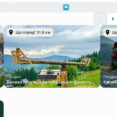
Що поряд? 31.8 км
Що
Поїздки
Поїздк
Велика гуцульська гойдалка — джип-тур у Карпатах