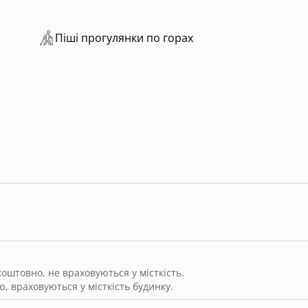
ИКА ТЕРИТОРІЯ
Пiшi прoгулянки пo горах
, простір та незабутні краєвиди Карпат!
штовно, не враховуються у місткість.
, враховуються у місткість будинку.