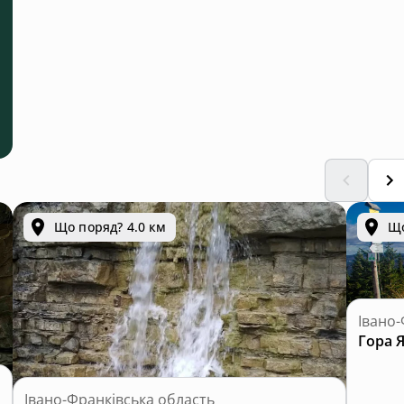
Що поряд? 4.0 км
Що
Івано-
Гора Я
Івано-Франківська область