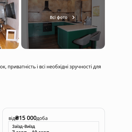
Всі фото
 приватність і всі необхідні зручності для
₴15 000
від
доба
Заїзд-Виїзд