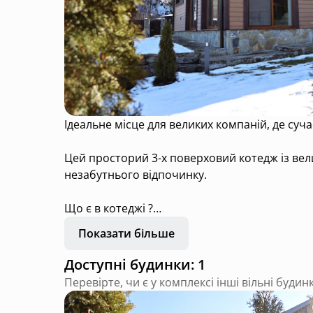
Ідеальне місце для великих компаній, де су
Цей просторий 3-х поверховий котедж із вели
незабутнього відпочинку.
Що є в котеджі ?
Показати більше
На нульовому поверсі:
- спортзал для активного відпочинку
Доступні будинки: 1
- тенісний стіл для дружніх змагань
Перевірте, чи є у комплексі інші вільні будин
- вихід у двір для швидкого доступу до приро