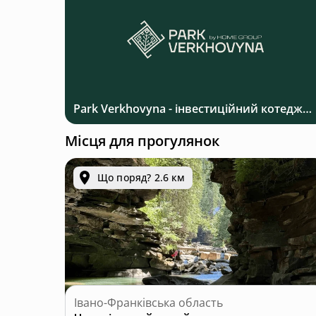
Park Verkhovyna - інвестиційний котеджний комплекс біля Верховини в Карпатах
Місця для прогулянок
Що поряд? 2.6 км
Івано-Франківська область