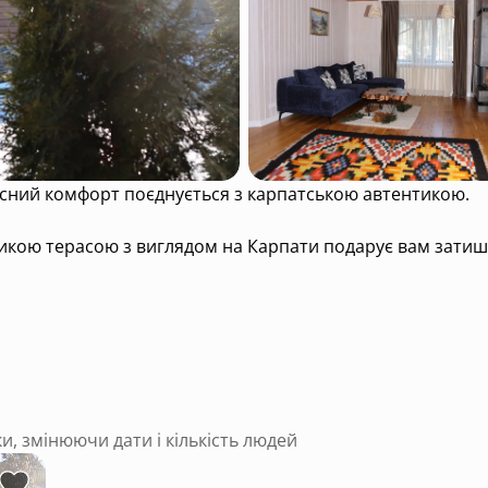
часний комфорт поєднується з карпатською автентикою.
кою терасою з виглядом на Карпати подарує вам затишок,
ки, змінюючи дати і кількість людей
ди