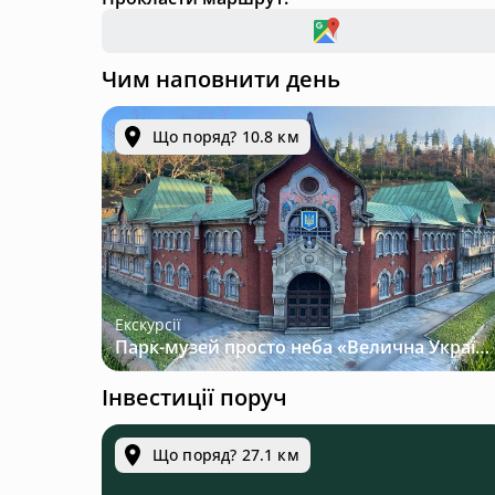
Чим наповнити день
Що поряд? 10.8 км
Екскурсії
Парк-музей просто неба «Велична Україна»
Інвестиції поруч
Що поряд? 27.1 км