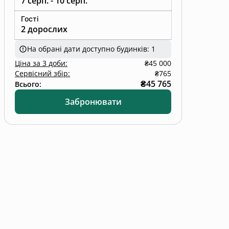
7 серп. - 10 серп.
Гості
ова шафа, електрочайник) та усім необхідним
2 дорослих
На обрані дати доступно будинків: 1
Ціна
за
3 доби
:
₴45 000
Сервісний збір:
₴765
₴45 765
Всього:
осіб, диван для великої компанії, плазма для
Забронювати
о санвузла)