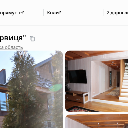
 прямуєте?
Коли?
2 доросл
рвиця"
ка область