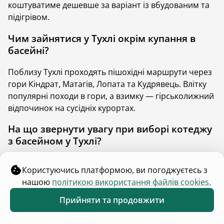
Для власників та гостей
Каталог помешкань
Правила розміщення
Розмістити помешкання
Блог
Цікаві місця
Що поряд
Каталог інвестицій
Для зв'язку
contact@hutshub.com
Чат команди підтримки
Оферта
Політика конфіденційності
Bикористання cookies
hutshub | ©
2026
Користуючись платформою, ви погоджуєтесь з
нашою
політикою використання файлів cookies.
Прийняти та продовжити
Обране
Каталог
Меню