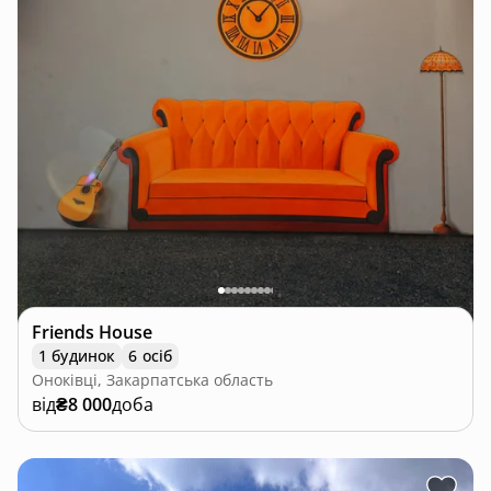
Friends House
1 будинок
6 осіб
Оноківці, Закарпатська область
від
₴8 000
доба