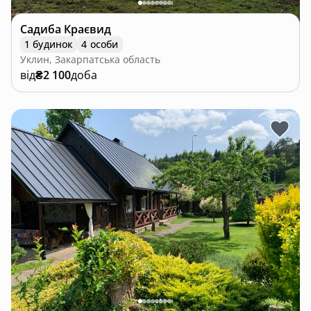
Садиба Краєвид
1 будинок
4 особи
Уклин, Закарпатська область
від
₴2 100
доба