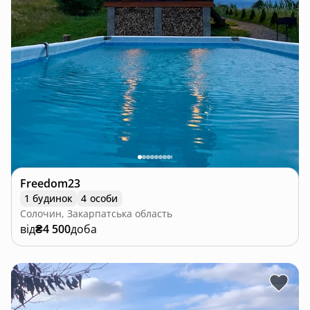
Freedom23
1 будинок
4 особи
Солочин, Закарпатська область
від
₴4 500
доба