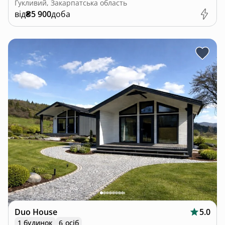
Гукливий, Закарпатська область
від
₴5 900
доба
Duo House
5.0
1 будинок
6 осіб