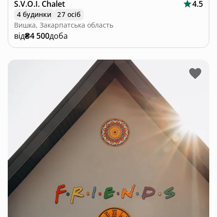
S.V.O.I. Chalet
4.5
4 будинки
27 осіб
Вишка, Закарпатська область
від
₴4 500
доба