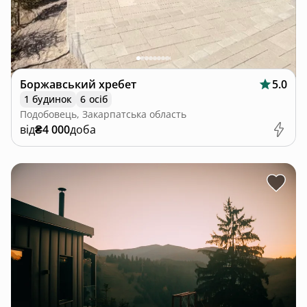
Боржавський хребет
5.0
1 будинок
6 осіб
Подобовець, Закарпатська область
від
₴4 000
доба