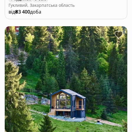
Гукливий, Закарпатська область
від
₴3 400
доба