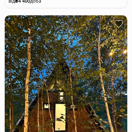
від
₴4 400
доба