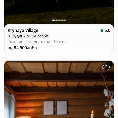
Kryhaya Village
5.0
6 будинків
24 особи
Солочин, Закарпатська область
від
₴4 500
доба