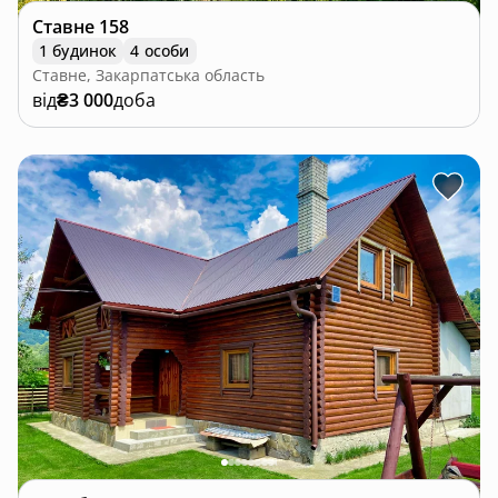
Ставне 158
1 будинок
4 особи
Ставне, Закарпатська область
від
₴3 000
доба