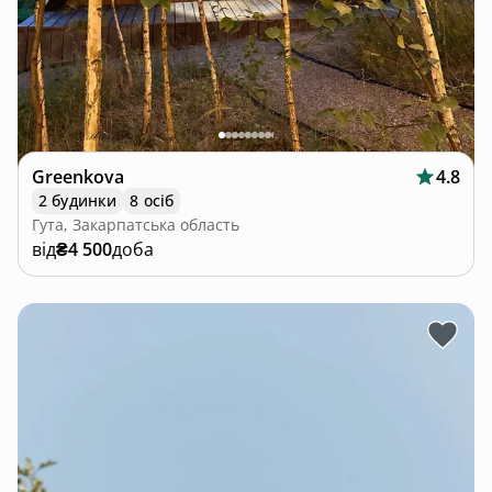
Greenkova
4.8
2 будинки
8 осіб
Гута, Закарпатська область
від
₴4 500
доба