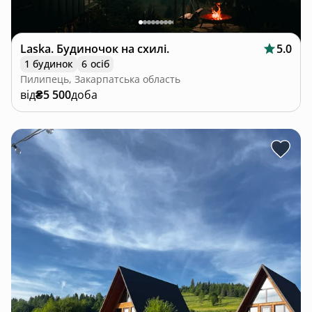
Laska. Будиночок на схилі.
5.0
1 будинок
6 осіб
Пилипець, Закарпатська область
від
₴5 500
доба