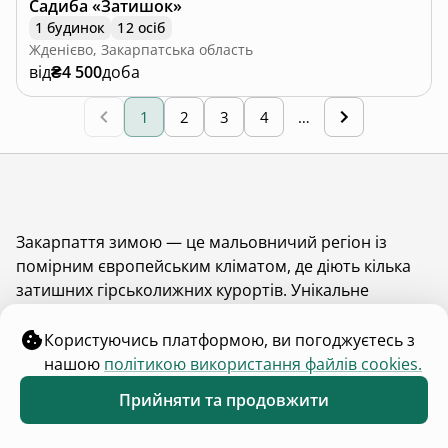
Садиба «Затишок»
1 будинок
12 осіб
Жденієво, Закарпатська область
від
₴4 500
доба
1
2
3
4
…
Закарпаття зимою — це мальовничий регіон із
помірним європейським кліматом, де діють кілька
затишних гірськолижних курортів. Унікальне
поєднання гірських ландшафтів, гірськолижних
курортів, термальних басейнів та місцевої культури
Користуючись платформою, ви погоджуєтесь з
робить
Закарпаття
ідеальним вибором для
нашою
політикою використання файлів cookies.
зимового відпочинку. Тут кожен може знайти
Прийняти та продовжити
розвагу собі до смаку.
Обране
Каталог
Меню
Показати більше