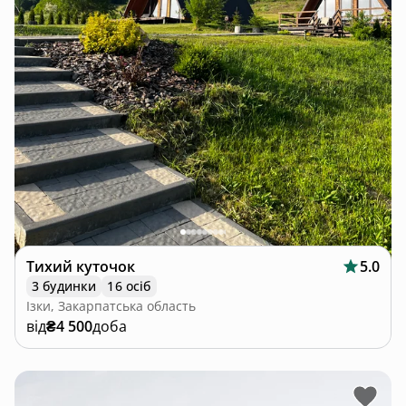
Тихий куточок
5.0
3 будинки
16 осіб
Ізки, Закарпатська область
від
₴4 500
доба