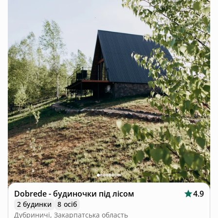
Dobrede - будиночки під лісом
4.9
2 будинки
8 осіб
Дубриничі, Закарпатська область