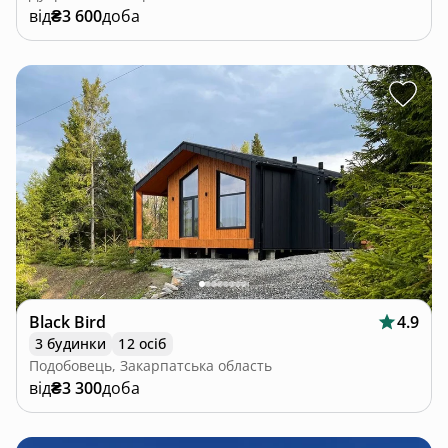
від
₴3 600
доба
Black Bird
4.9
3 будинки
12 осіб
Подобовець, Закарпатська область
від
₴3 300
доба