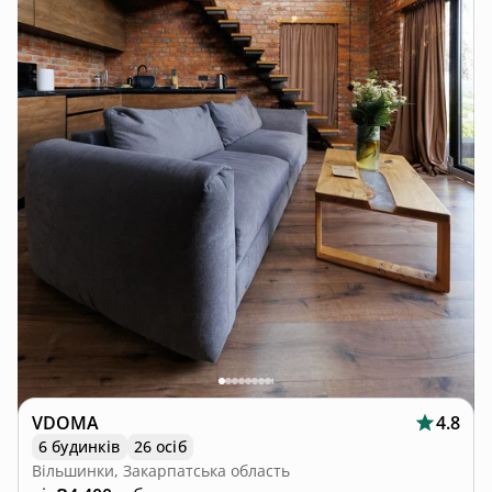
VDOMA
4.8
6 будинків
26 осіб
Вільшинки, Закарпатська область