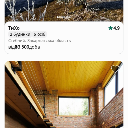
ТиХо
4.9
2 будинки
5 осіб
Стебний, Закарпатська область
від
₴3 500
доба