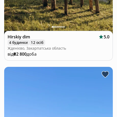
Hirskiy dim
5.0
4 будинки
12 осіб
Жденієво, Закарпатська область
від
₴2 800
доба