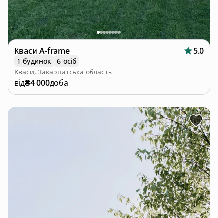
Кваси A-frame
5.0
1 будинок
6 осіб
Кваси, Закарпатська область
від
₴4 000
доба