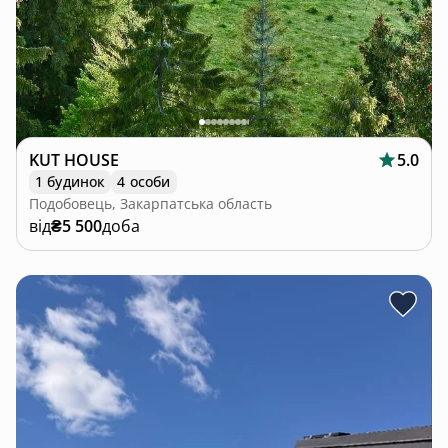
KUT HOUSE
5.0
1 будинок
4 особи
Подобовець, Закарпатська область
від
₴5 500
доба