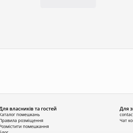
Для власників та гостей
Для з
Каталог помешкань
conta
Правила розміщення
Чат к
Розмістити помешкання
Блог