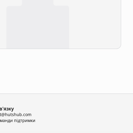
в'язку
ct@hutshub.com
оманди підтримки