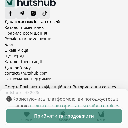
Для власників та гостей
Каталог помешкань
Правила розміщення
Розмістити помешкання
Блог
Цікаві місця
Що поряд
Каталог інвестицій
Для зв'язку
contact@hutshub.com
Чат команди підтримки
Оферта
Політика конфіденційності
Bикористання cookies
hutshub | ©
2026
Користуючись платформою, ви погоджуєтесь з
нашою
політикою використання файлів cookies.
Прийняти та продовжити
Обране
Каталог
Меню