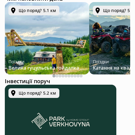
Що поряд? 5.1 км
Що поряд? 5.1
Поїздки
Поїздки
Велика гуцульська гойдалка — джип-тур у Карпатах
Інвестиції поруч
Що поряд? 5.2 км