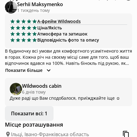
Serhii Maksymenko
1 тиждень тому
А-фрейм
Wildwoods
Ціна/Якість
Атмосфера та затишок
Відповідність фото та опису
В будиночку всі умови для комфортного усамітненого життя
в горах. Кожна річ на своєму місці саме для того, щоб ваш
відпочинок вдався на 100%. Навіть бінокль під рукою, якщо
ви хочете впевнитися, що та дальня гора дійсно Піп Іван.
Показати більше
Wildwoods cabin
6 днів тому
Дуже раді що Вам сподобалося, приїжджайте іще ☺️
Показати всі: 1
Місце розташування
Ільці, Івано-Франківська область