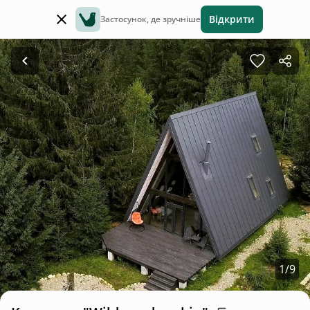
Відкрити
Застосунок, де зручніше
1
/
9