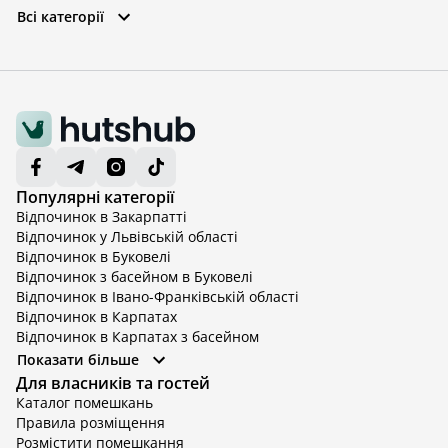
Всі категорії
Популярні категорії
Відпочинок в Закарпатті
Відпочинок у Львівській області
Відпочинок в Буковелі
Відпочинок з басейном в Буковелі
Відпочинок в Івано-Франківській області
Відпочинок в Карпатах
Відпочинок в Карпатах з басейном
Відпочинок в Київській області
Показати більше
Відпочинок в Київській області з басейном
Для власників та гостей
Відпочинок в Тернопільській області
Каталог помешкань
Відпочинок у Вінницькій області
Правила розміщення
Відпочинок в Яремче
Розмістити помешкання