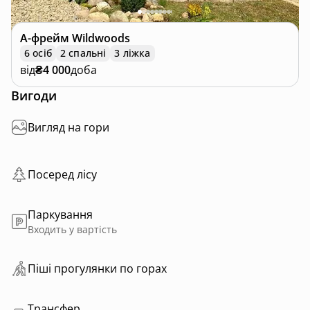
А-фрейм
Wildwoods
6 осіб
2 спальні
3 ліжка
від
₴4 000
доба
Вигоди
Вигляд на гори
Посеред лісу
Паркування
Входить у вартість
Пiшi прoгулянки пo горах
Трансфер