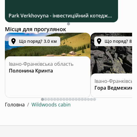
Park Verkhovyna - інвестиційний котеджний комплекс біля Верховини в Карпатах
Місця для прогулянок
Що поряд? 3.0 км
Що поряд? 8.0
Івано-Франківська область
Полонина Кринта
Івано-Франківськ
Гора Ведмежик
Головна
/
Wildwoods cabin