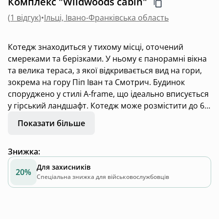
Комплекс "Wildwoods cabin"
(
1 відгук
)
•
Ільці, Івано-Франківська область
Котедж знаходиться у тихому місці, оточений
смереками та берізками. У ньому є панорамні вікна
та велика тераса, з якої відкривається вид на гори,
зокрема на гору Піп Іван та Смотрич. Будинок
споруджено у стилі А-frame, що ідеально вписується
у гірський ландшафт. Котедж може розмістити до 6
гостей. Для доїзду слід подолати відстань 1,3 км від
Показати більше
траси по гравійній і грунтовій дорозі, яку можна
пройти повноприводним кросовером. В разі
Знижка
:
необхідності доступна стоянка внизу і можливий
трансфер нагору.
Для захисників
20%
Спеціальна знижка для військовослужбовців