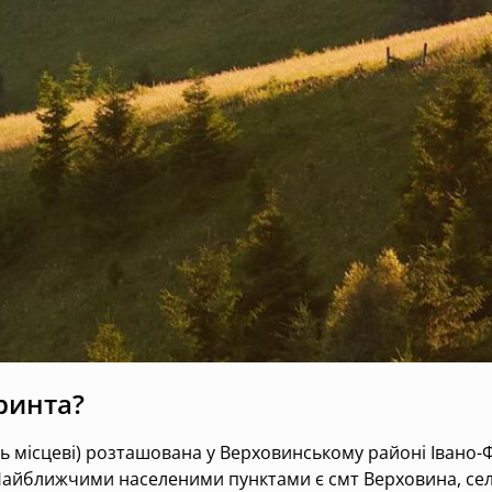
ринта?
ь місцеві) розташована у Верховинському районі Івано-Ф
 Найближчими населеними пунктами є смт Верховина, сел