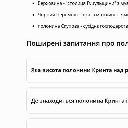
Верховина - "столиця Гуцульщини" з му
Чорний Черемош - ріка із можливостями
полонина Скупова - сусіднє господарс
Поширені запитання про по
Яка висота полонини Кринта над 
Де знаходиться полонина Кринта і 