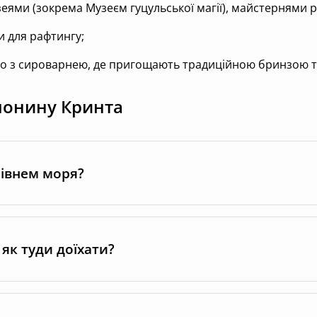
зеями (зокрема Музеєм гуцульської магії), майстернями 
 для рафтингу;
тво з сироварнею, де пригощають традиційною бринзою т
лонину Кринта
рівнем моря?
як туди доїхати?