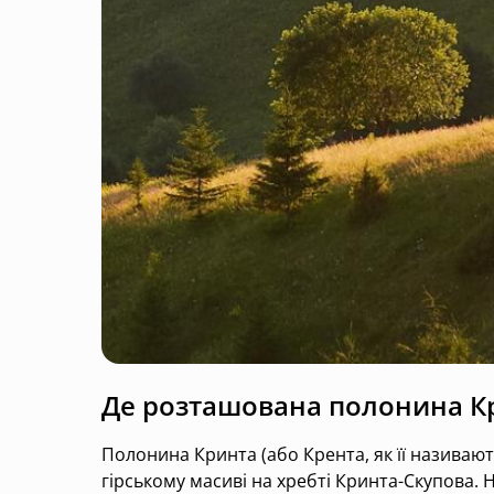
Де розташована полонина К
Полонина Кринта (або Крента, як її називают
гірському масиві на хребті Кринта-Скупова.