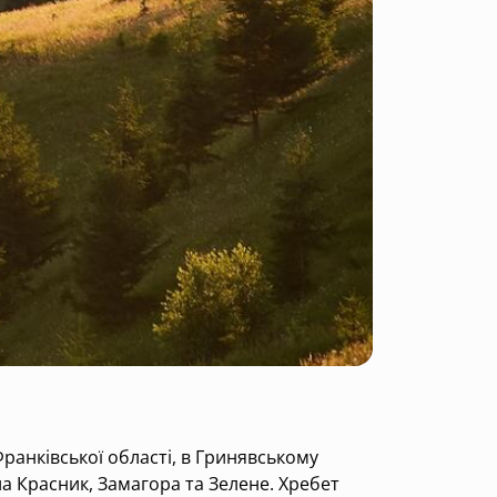
ранківської області, в Гринявському
а Красник, Замагора та Зелене. Хребет