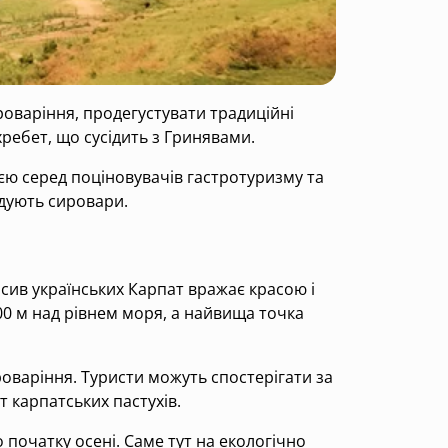
роваріння, продегустувати традиційні
ребет, що сусідить з Гринявами.
єю серед поціновувачів гастротуризму та
здують сировари.
ив українських Карпат вражає красою і
0 м над рівнем моря, а найвища точка
оваріння. Туристи можуть спостерігати за
 карпатських пастухів.
о початку осені. Саме тут на екологічно