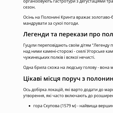
організовують гастротури з дегустаціями тра
сезон.
Осінь на Полонині Кринта вражає золотаво-б
мандрувати за сухої погоди.
Легенди та перекази про по
Гуцули переповідають своїм дітям “Легенду п
над ними камені-сторожі - скелі Угорське ка
чужинецьких полків і всякої нечисті.
Одна брила схожа на людську голову - вона 
Цікаві місця поруч з полон
Ось добірка локацій, які варто додати до ма
утворення, які часто включають до розшире
гора Скупова (1579 м) - найвища верши