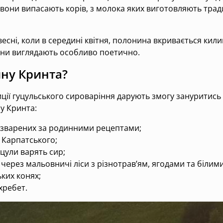
вони випасають корів, з молока яких виготовляють тради
сні, коли в середині квітня, полонина вкривається кил
ани виглядають особливо поетично.
ину Кринта?
иції гуцульського сироваріння дарують змогу зануритись
у Кринта:
в, зварених за родинними рецептами;
 Карпатського;
уцули варять сир;
ерез мальовничі ліси з різнотрав’ям, ягодами та білими
ких конях;
хребет.