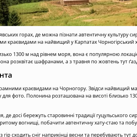
явських горах, де можна пізнати автентичну культуру си
ми краєвидами на найвищий у Карпатах Чорногірський х
зько 1300 м над рівнем моря, вона є популярною локаці
 вона розквітає шафранами, а з травня по жовтень тут ґа
нта
амними краєвидами на Чорногору. Звідси найвищий мас
 для фото. Полонина розташована на висоті близько 130
де досі бережуть старовинні традиції гуцульського сир
ритому вогнищі, побачити автентичну хату-стаю та побут
з гір сходить сніг наприкінці весни та перебувають тут д