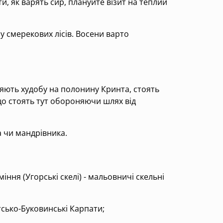
и, як варять сир, плануйте візит на теплий
 смерекових лісів. Восени варто
няють худобу на полонину Кринта, стоять
 що стоять тут обороняючи шлях від
а чи мандрівника.
ння (Угорські скелі) - мальовничі скельні
сько-Буковинські Карпати;