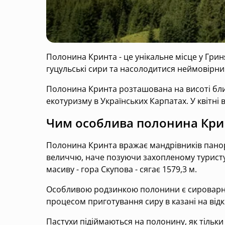
Полонина Кринта - це унікальне місце у Грин
гуцульські сири та насолодитися неймовірни
Полонина Кринта розташована на висоті бли
екотуризму в Українських Карпатах. У квітні
Чим особлива полонина Кри
Полонина Кринта вражає мандрівників панор
величчю, наче позуючи захопленому туристу
масиву - гора Скупова - сягає 1579,3 м.
Особливою родзинкою полонини є сироварня, 
процесом приготування сиру в казані на відк
Пастухи підіймаються на полонину, як тільки 