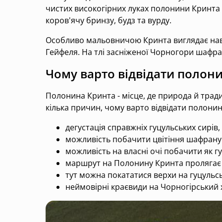
чистих високогірних луках полонини Кринта 
коров'ячу бринзу, будз та вурду.
Особливо мальовничою Кринта виглядає наве
Гейфеля. На тлі засніженої Чорногори шафр
Чому варто відвідати полон
Полонина Кринта - місце, де природа й трад
кілька причин, чому варто відвідати полонин
дегустація справжніх гуцульських сирі
можливість побачити цвітіння шафрану
можливість на власні очі побачити як г
маршрут на Полонину Кринта пролягає ч
тут можна покататися верхи на гуцульсь
неймовірні краєвиди на Чорногірський 