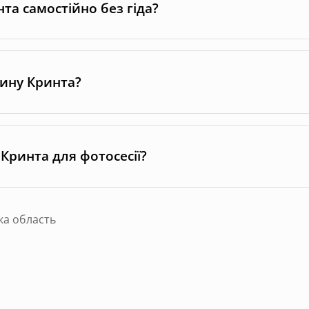
та самостійно без гіда?
нину Кринта?
Кринта для фотосесії?
ка область