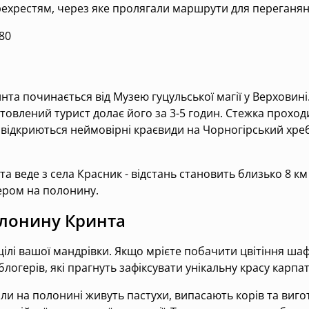
ехрестям, через яке пролягали маршрути для переганян
80
 починається від Музею гуцульської магії у Верховині.
отовлений турист долає його за 3-5 годин. Стежка проходи
вам відкриються неймовірні краєвиди на Чорногірський х
веде з села Красник - відстань становить близько 8 к
фером на полонину.
лонину Кринта
ілі вашої мандрівки. Якщо мрієте побачити цвітіння шаф
логерів, які прагнуть зафіксувати унікальну красу карпат
коли на полонині живуть пастухи, випасають корів та виг