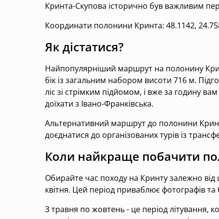
Кринта-Скупова історично був важливим пер
Координати полонини Кринта: 48.1142, 24.75
Як дістатися?
Найпопулярніший маршрут на полонину Кринта
бік із загальним набором висоти 716 м. Підг
ліс зі стрімким підйомом, і вже за годину 
доїхати з Івано-Франківська.
Альтернативний маршрут до полонини Кринта 
доєднатися до організованих турів із транс
Коли найкраще побачити по
Обирайте час походу на Кринту залежно від ц
квітня. Цей період приваблює фотографів та б
З травня по жовтень - це період літування, 