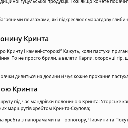
диційної гуцульської продукції. Тож якщо хочете побачит
агряними пейзажами, які підкреслює смарагдову глибину
лонину Кринта
ро Кринту і камені-сторожі” Кажуть, коли пастухи прига
міння. То не просто брили, а велети Карпи, охоронці гір,
мовчки дивиться на долини й чує кожне прохання пастух
иною Кринта
ршруту під час мандрівки полониною Кринта: Угорське камі
них маршрутів хребтом Кринта-Скупова;
на хребта з панорамами на Чорногору, Чивчини та Покут