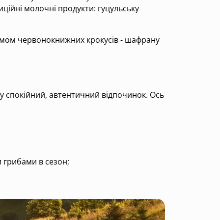
ційні молочні продукти: гуцульську
имом червонокнижних крокусів - шафрану
 у спокійний, автентичний відпочинок. Ось
 грибами в сезон;