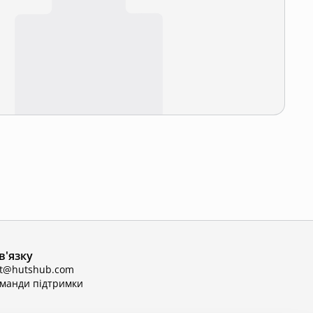
в'язку
ct@hutshub.com
оманди підтримки