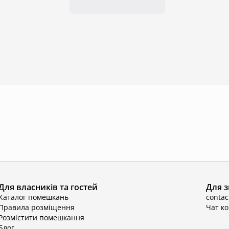
Для власників та гостей
Для з
Каталог помешкань
conta
Правила розміщення
Чат к
Розмістити помешкання
Блог