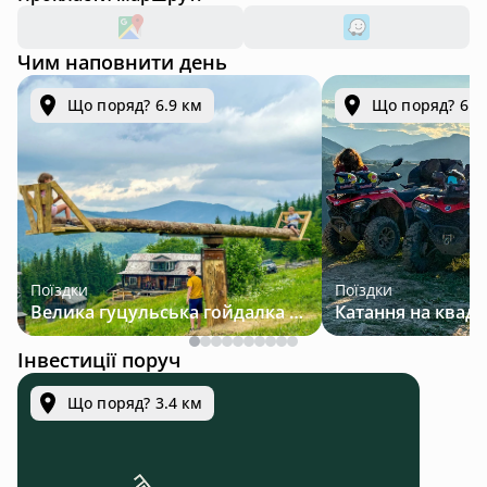
Чим наповнити день
Що поряд? 6.9 км
Що поряд? 6.9
Поїздки
Поїздки
Велика гуцульська гойдалка — джип-тур у Карпатах
Інвестиції поруч
Що поряд? 3.4 км