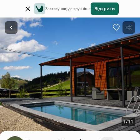
Відкрити
Застосунок, де зручніше
1
/
11