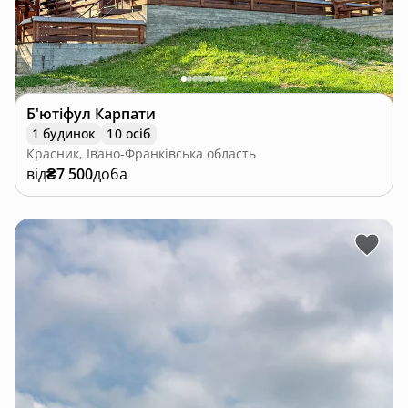
Б'ютіфул Карпати
1 будинок
10 осіб
Красник, Івано-Франківська область
від
₴7 500
доба