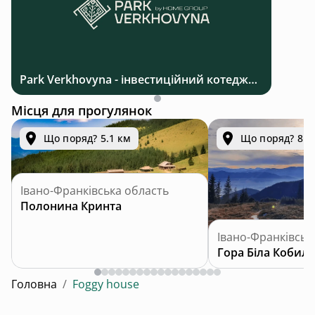
Park Verkhovyna - інвестиційний котеджний комплекс біля Верховини в Карпатах
Місця для прогулянок
Що поряд? 5.1 км
Що поряд? 8.4
Івано-Франківська область
Полонина Кринта
Івано-Франківськ
Гора Біла Кобила
Головна
/
Foggy house