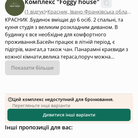
Комплекс "Foggy house"
(
1 відгук
)
•
Красник, Івано-Франківська область
КРАСНИК .Будинок вміщає до 6 осіб. 2 спальні, та
кухня студія з великим розкладним диваном. В
будинку є все необхідне для комфортного
проживання.Басейн працює в літній період, є
підігрів, мангал,а також чан. Панарамні краєвиди з
кожної кімнати,велика тераса,поруч можна
зайнятись рафтингом,також доступні кінні
Показати більше
прогулянки,квадроцикли,джипінг,прогулянки лісом і
на полонині.
Цей комплекс недоступний для бронювання.
Перегляньте інші варіанти
Дивитися інші варіанти
Інші пропозиції для вас: