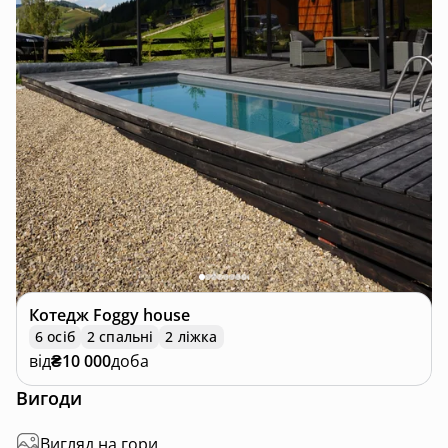
Котедж
Foggy house
6 осіб
2 спальні
2 ліжка
від
₴10 000
доба
Вигоди
Вигляд на гори