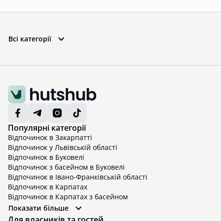
Всі категорії
Популярні категорії
Відпочинок в Закарпатті
Відпочинок у Львівській області
Відпочинок в Буковелі
Відпочинок з басейном в Буковелі
Відпочинок в Івано-Франківській області
Відпочинок в Карпатах
Відпочинок в Карпатах з басейном
Відпочинок в Київській області
Показати більше
Відпочинок в Київській області з басейном
Для власників та гостей