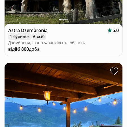
Astra Dzembronia
5.0
1 будинок
6 осіб
Дземброня, Івано-Франківська область
від
₴6 800
доба