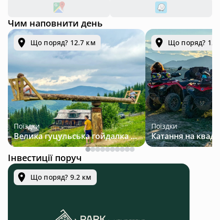
Чим наповнити день
Що поряд? 12.7 км
Що поряд? 12.
Поїздки
Поїздки
Велика гуцульська гойдалка — джип-тур у Карпатах
Інвестиції поруч
Що поряд? 9.2 км