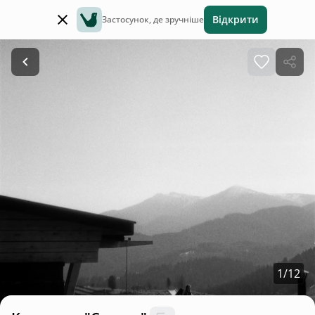
Відкрити
Застосунок, де зручніше
1
/
12