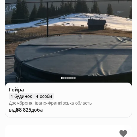
Гойра
1 будинок
4 особи
Дземброня, Івано-Франківська область
від
₴8 825
доба