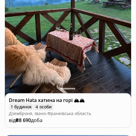
Dream Hata хатина на горі 🏔️🏔️
1 будинок
4 особи
Дземброня, Івано-Франківська область
від
₴8 690
доба