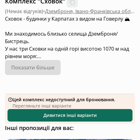
Комплекс "Сховок"
(
Немає відгуків
)
•
Дземброня, Івано-Франківська область
Сховок - будинки у Карпатах з видом на Говерлу 🏔️
Ми знаходимось близько селища Дземброня/
Бистрець.
У нас три Сховки на одній горі висотою 1070 м над
рівнем моря:
Показати більше
Наш перший будинок - Сховок з чаном,
та 2 кебіни:
Хтивий - тут все для двох або для себе:)
Криж - смарт-будинок на дві спальні з каміном у
Цей комплекс недоступний для бронювання.
вітальні і з видом на гори!
Перегляньте інші варіанти
Дивитися інші варіанти
Різні Сховки, одні гори!
Інші пропозиції для вас: