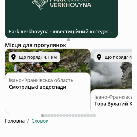
Park Verkhovyna - інвестиційний котеджний комплекс біля Верховини в Карпатах
Місця для прогулянок
Що поряд? 4.1 км
Що поряд? 4.9
Івано-Франківська область
Смотрицькі водоспади
Івано-Франківськ
Гора Вухатий Ка
Головна
/
Сховок