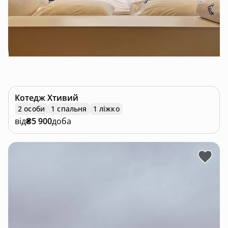
Котедж
Хтивий
2 особи
1 спальня
1 ліжко
від
₴5 900
доба