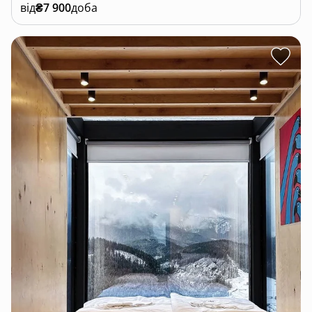
від
₴7 900
доба