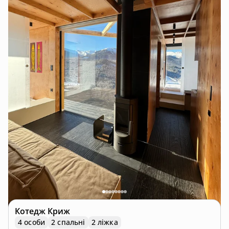
Котедж
Криж
4 особи
2 спальні
2 ліжка