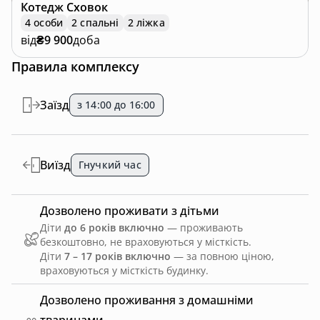
Котедж
Сховок
4 особи
2 спальні
2 ліжка
від
₴9 900
доба
Правила комплексу
Заїзд
з 14:00 до 16:00
Виїзд
Гнучкий час
Дозволено проживати з дітьми
Діти
до 6 років включно
— проживають
безкоштовно, не враховуються у місткість.
Діти
7 – 17 років включно
— за повною ціною,
враховуються у місткість будинку.
Дозволено проживання з домашніми