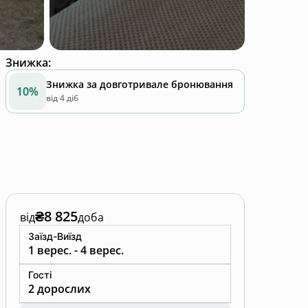
Знижка
:
Знижка за довготривале бронювання
10%
від 4 діб
₴8 825
від
доба
Заїзд-Виїзд
1 верес. - 4 верес.
Гості
2 дорослих