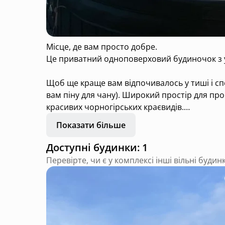
Місце, де вам просто добре.
Це приватний одноповерховий будиночок з 
Щоб ще краще вам відпочивалось у тиші і спо
вам піну для чану). Широкий простір для пр
красивих чорногірських краєвидів.
Показати більше
Можете замовити смачні домашні сніданки, об
придбати молочні продукти: будз, домашній 
Доступні будинки: 1
Перевірте, чи є у комплексі інші вільні будин
Із собою можете взяти свого улюбленця.
Для військових діє знижка -10%🫶🏻
При бронюванні від трьох діб — один сеанс ча