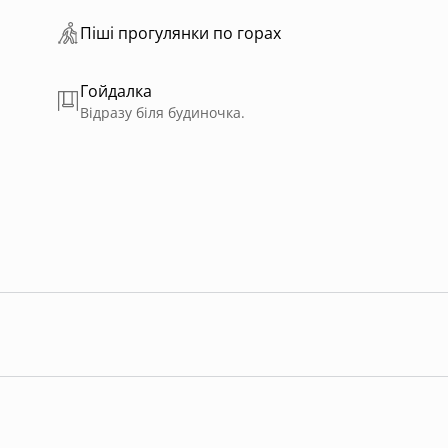
Пiшi прoгулянки пo горах
Гойдалка
Відразу біля будиночка.