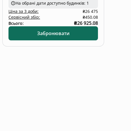
На обрані дати доступно будинків: 1
Ціна
за
3 доби
:
₴26 475
Сервісний збір:
₴450.08
₴26 925.08
Всього:
Забронювати