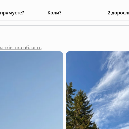
 прямуєте?
Коли?
2 доросл
анківська область