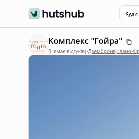
Куди
Комплекс "Гойра"
(
Немає відгуків
)
•
Дземброня, Івано-Фр