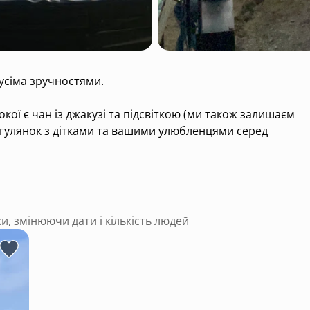
усіма зручностями.
кої є чан із джакузі та підсвіткою (ми також залишаєм
огулянок з дітками та вашими улюбленцями серед
іди чи вечері для своєї сімʼї. Поруч є можливість
сир, молоко, кисляк, сметана та домашній чай.
ки, змінюючи дати і кількість людей
ну із джакузі входить у вартість.