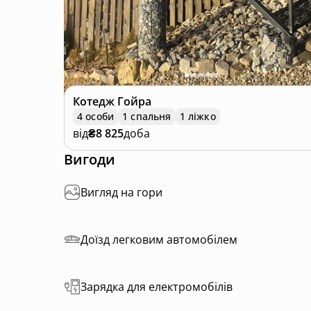
Котедж
Гойра
4 особи
1 спальня
1 ліжко
від
₴8 825
доба
Вигоди
Вигляд на гори
Доїзд легковим автомобілем
Зарядка для електромобілів