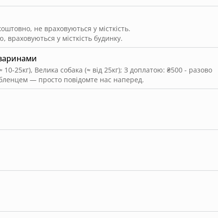
штовно, не враховуються у місткість.
, враховуються у місткість будинку.
тваринами
 10-25кг), Велика собака (≈ від 25кг)
;
З доплатою: ₴500 - разово
юбленцем — просто повідомте нас наперед.