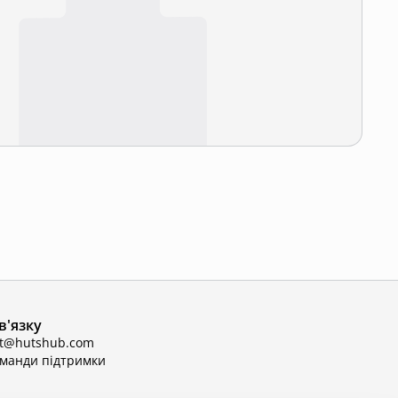
в'язку
ct@hutshub.com
оманди підтримки