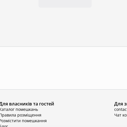
Для власників та гостей
Для з
Каталог помешкань
conta
Правила розміщення
Чат к
Розмістити помешкання
Блог