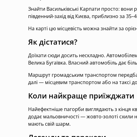
Знайти Васильківські Карпати просто: вони р
південний-захід від Києва, приблизно за 35–4
На карті цю місцевість можна знайти за ор
Як дістатися?
Доїхати сюди досить нескладно. Автомобілем 
Велика Бугаївка. Власний автомобіль дає біл
Маршрут громадським транспортом передбача
далі — місцевим транспортом або на таксі до 
Коли найкраще приїжджати
Найефектніше пагорби виглядають з кінця кв
додає мальовничості — жовто-золоті схили н
мають свій шарм.