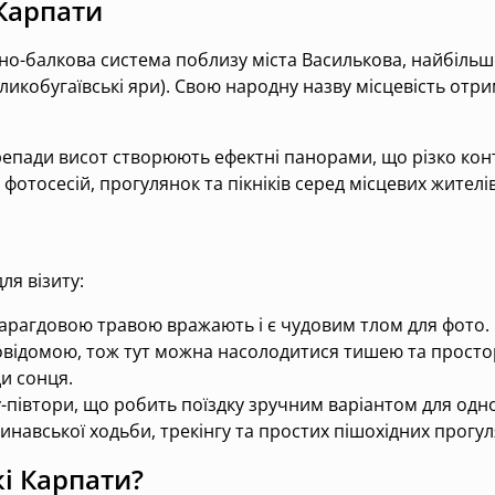
 Карпати
но-балкова система поблизу міста Василькова, найбільш
еликобугаївські яри). Свою народну назву місцевість отр
ерепади висот створюють ефектні панорами, що різко ко
отосесій, прогулянок та пікніків серед місцевих жителів
ля візиту:
смарагдовою травою вражають і є чудовим тлом для фото.
ловідомою, тож тут можна насолодитися тишею та просто
ди сонця.
у-півтори, що робить поїздку зручним варіантом для одн
динавської ходьби, трекінгу та простих пішохідних прогул
і Карпати?