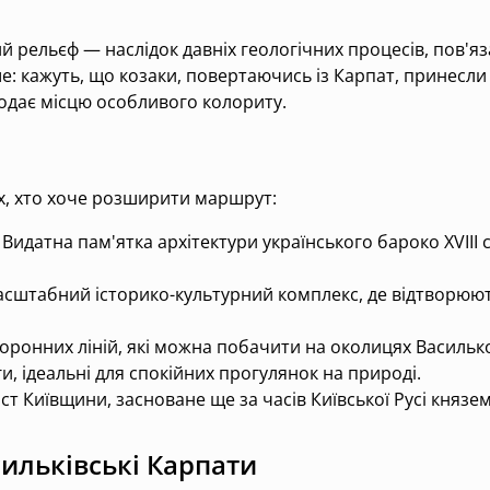
 рельєф — наслідок давніх геологічних процесів, пов'яз
е: кажуть, що козаки, повертаючись із Карпат, принесли 
 додає місцю особливого колориту.
х, хто хоче розширити маршрут:
Видатна пам'ятка архітектури українського бароко XVIII
сштабний історико-культурний комплекс, де відтворюють
ронних ліній, які можна побачити на околицях Васильк
, ідеальні для спокійних прогулянок на природі.
ст Київщини, засноване ще за часів Київської Русі княз
ильківські Карпати