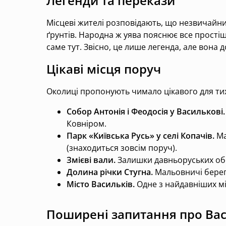
Легенди та перекази
Місцеві жителі розповідають, що незвичайний
ґрунтів. Народна ж уява пояснює все простіш
саме тут. Звісно, це лише легенда, але вона
Цікаві місця поруч
Околиці пропонують чимало цікавого для ти
Собор Антонія і Феодосія у Василькові.
Ковніром.
Парк «Київська Русь» у селі Копачів.
Ма
(знаходиться зовсім поруч).
Змієві вали.
Залишки давньоруських обо
Долина річки Стугна.
Мальовничі береги
Місто Васильків.
Одне з найдавніших мі
Поширені запитання про Вас