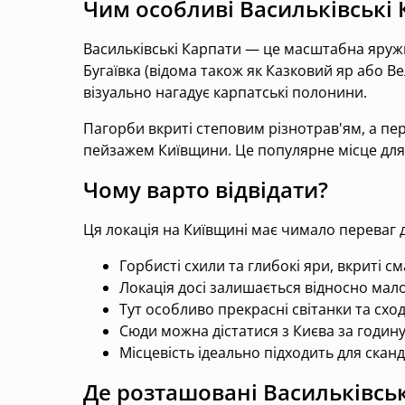
Чим особливі Васильківські
Васильківські Карпати — це масштабна яруж
Бугаївка (відома також як Казковий яр або В
візуально нагадує карпатські полонини.
Пагорби вкриті степовим різнотрав'ям, а п
пейзажем Київщини. Це популярне місце для ф
Чому варто відвідати?
Ця локація на Київщині має чимало переваг д
Горбисті схили та глибокі яри, вкриті 
Локація досі залишається відносно ма
Тут особливо прекрасні світанки та схо
Сюди можна дістатися з Києва за годин
Місцевість ідеально підходить для скан
Де розташовані Васильківськ