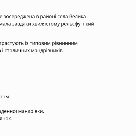
е зосереджена в районі села Велика
имала завдяки хвилястому рельєфу, який
нтрастують із типовим рівнинним
 і столичних мандрівників.
ром.
оденної мандрівки.
янок.