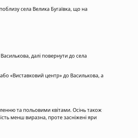
поблизу села Велика Бугаївка, що на
 Василькова, далі повернути до села
або «Виставковий центр» до Василькова, а
еленню та польовими квітами. Осінь також
ість менш виразна, проте засніжені яри