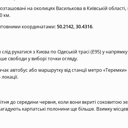
озташовані на околицях Василькова в Київській області, 
0 км.
ієнтовними координатами:
50.2142, 30.4316
.
слід рухатися з Києва по Одеській трасі (Е95) у напрямку
ьше свободи у виборі точки огляду.
є автобус або маршрутку від станції метро «Теремки» 
локації.
ітня до середини червня, коли вони вкриті соковитою з
агадують карпатські полонини ще більше. Взимку місцев