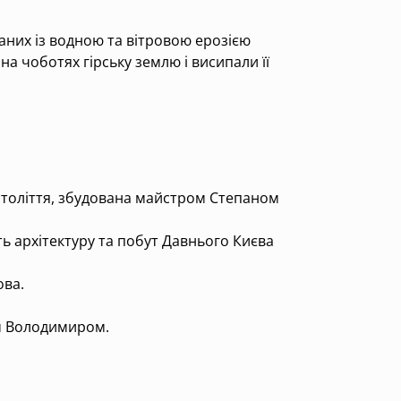
аних із водною та вітровою ерозією
на чоботях гірську землю і висипали її
 століття, збудована майстром Степаном
 архітектуру та побут Давнього Києва
ова.
ем Володимиром.