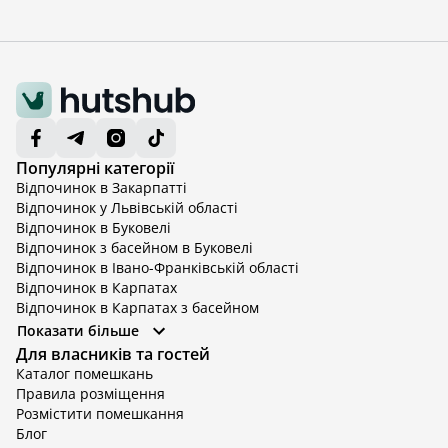
Популярні категорії
Відпочинок в Закарпатті
Відпочинок у Львівській області
Відпочинок в Буковелі
Відпочинок з басейном в Буковелі
Відпочинок в Івано-Франківській області
Відпочинок в Карпатах
Відпочинок в Карпатах з басейном
Відпочинок в Київській області
Показати більше
Відпочинок в Київській області з басейном
Для власників та гостей
Відпочинок в Тернопільській області
Каталог помешкань
Відпочинок у Вінницькій області
Правила розміщення
Відпочинок в Яремче
Розмістити помешкання
Відпочинок у Львівській області з басейном
Блог
Відпочинок з басейном в Тернопільській області