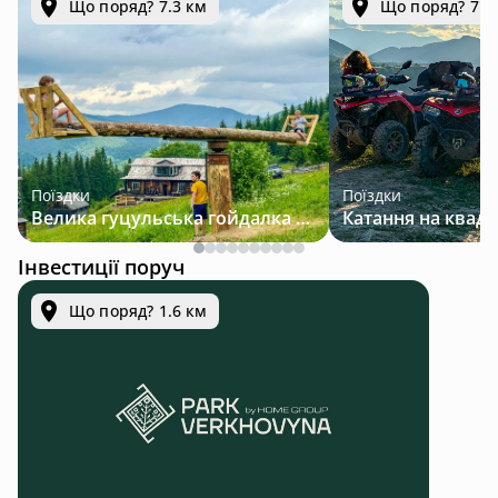
Що поряд? 7.3 км
Що поряд? 7.3
Поїздки
Поїздки
Велика гуцульська гойдалка — джип-тур у Карпатах
Інвестиції поруч
Що поряд? 1.6 км