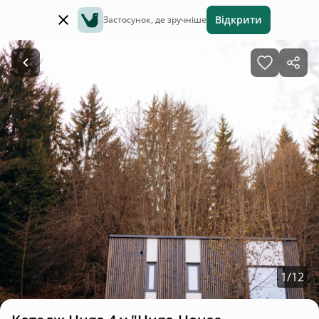
Відкрити
Застосунок, де зручніше
1
/
12