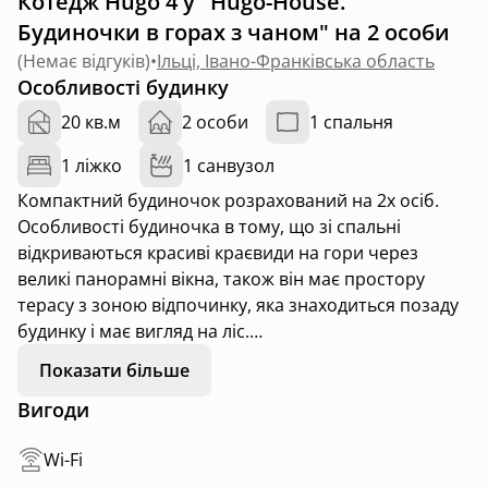
Котедж Hugo 4 у "Hugo-House.
Будиночки в горах з чаном" на 2 особи
(
Немає відгуків
)
•
Ільці, Івано-Франківська область
Особливості будинку
20 кв.м
2 особи
1 спальня
1 ліжко
1 санвузол
Компактний будиночок розрахований на 2х осіб.
Особливості будиночка в тому, що зі спальні
відкриваються красиві краєвиди на гори через
великі панорамні вікна, також він має простору
терасу з зоною відпочинку, яка знаходиться позаду
будинку і має вигляд на ліс.
В середині будинку спальне місце з двох спальним
Показати більше
просторим ліжком, також зона міні кухні, де можна
Вигоди
самостійно приготувати їжу обідній стіл , стільці.(
холодильник, електричний чайник, індукційна
Wi-Fi
плитка, мийка, wifi, столовий посуд на 2х осіб,