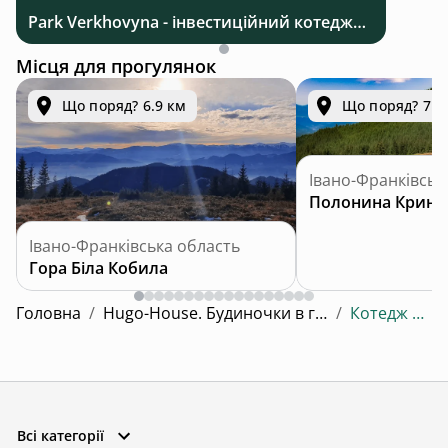
Park Verkhovyna - інвестиційний котеджний комплекс біля Верховини в Карпатах
Місця для прогулянок
Що поряд? 6.9 км
Що поряд? 7.2
Івано-Франківськ
Полонина Кринт
Івано-Франківська область
Гора Біла Кобила
Головна
/
Hugo-House. Будиночки в горах з чаном
/
Котедж Hugo 4
Всі категорії