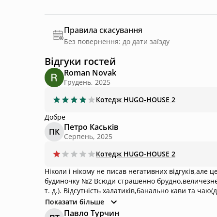
Правила скасування
Без повернення: до дати заїзду
Відгуки гостей
Roman Novak
Грудень, 2025
Котедж
HUGO-HOUSE 2
Добре
Петро Каськів
ПК
Серпень, 2025
Котедж
HUGO-HOUSE 2
Ніколи і нікому не писав негативних відгуків,але цей будин
будиночку №2 Всюди страшенно брудно,величезне 
т. д.). Відсутність халатиків,банально кави та чаю(добре,що в машині мали зі собою). Доїзд жахливий(погана
грунтова дорога з глибокими ямами і величезним 
Показати більше
проїхати), в оголошенні ні слова не сказано,попер
Павло Турчин