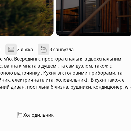
я
2 ліжка
3 санвузла
сім’ю. Всередині є простора спальня з двохспальним
оною відпочинку . Кухня зі столовими приборами, та
ник, електрична плита, холодильник) . В кухні також є
ьний диван, постільна білизна, рушники, кондиціонер, wi-
Холодильник