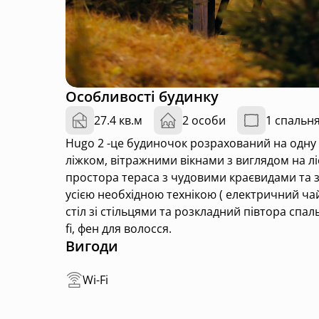
Особливості будинку
27.4 кв.м
2 особи
1 спальн
Hugo 2 -це будиночок розрахований на одну 
ліжком, вітражними вікнами з виглядом на ліс, ванна кімната з душем , та сам вузлом, також є
простора тераса з чудовими краєвидами та з
усією необхідною технікою ( електричний чай
стіл зі стільцями та розкладний півтора спал
fi, фен для волосся.
Вигоди
Wi-Fi