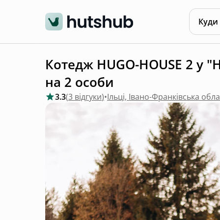
Куди
Котедж HUGO-HOUSE 2 у "H
на 2 особи
3.3
(
3 відгуки
)
•
Ільці, Івано-Франківська обл