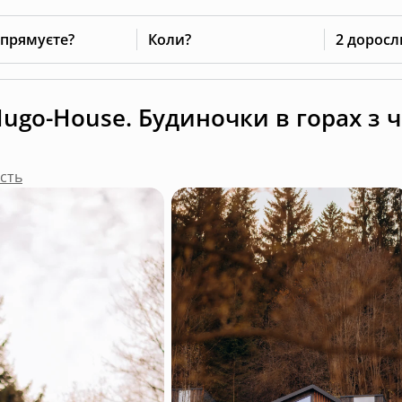
 прямуєте?
Коли?
2 доросл
ugo-House. Будиночки в горах з 
асть