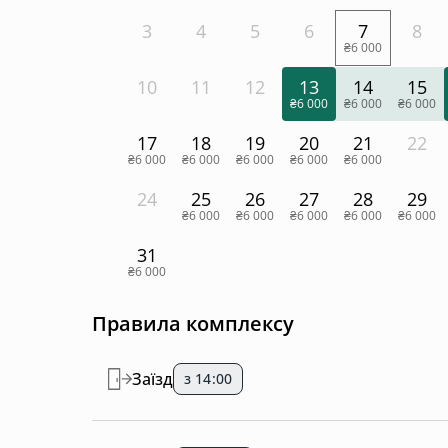
3
4
5
6
7
8
₴6 000
10
11
12
13
14
15
₴6 000
₴6 000
₴6 000
17
18
19
20
21
22
₴6 000
₴6 000
₴6 000
₴6 000
₴6 000
24
25
26
27
28
29
₴6 000
₴6 000
₴6 000
₴6 000
₴6 000
31
₴6 000
Правила комплексу
Заїзд
з 14:00