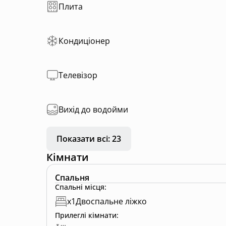
Плита
Кондиціонер
Телевізор
Вихід до водойми
Показати всі: 23
Кімнати
Спальня
Спальні місця
:
x
1
Двоспальне ліжко
Прилеглі кімнати
: