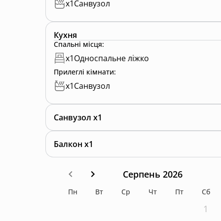
x
1
Санвузол
Кухня
Спальні місця
:
x
1
Односпальне ліжко
Прилеглі кімнати
:
x
1
Санвузол
Санвузол x1
Балкон x1
Серпень 2026
Пн
Вт
Ср
Чт
Пт
Сб
1