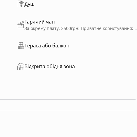
Душ
Гарячий чан
За окрему плату, 2500грн; Приватне користування; Доступно цілий рік; На дровах; Вартість
Тераса або балкон
Відкрита обідня зона