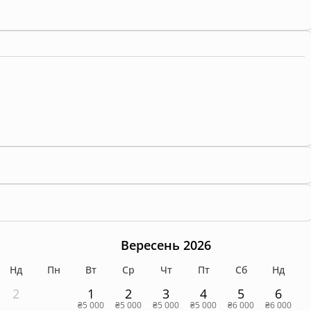
Вересень 2026
Нд
Пн
Вт
Ср
Чт
Пт
Сб
Нд
2
1
2
3
4
5
6
₴5 000
₴5 000
₴5 000
₴5 000
₴6 000
₴6 000