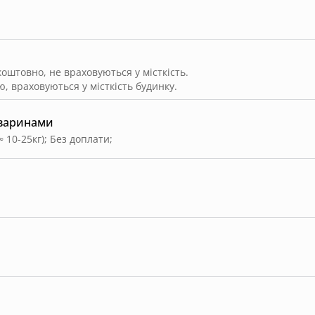
штовно, не враховуються у місткість.
, враховуються у місткість будинку.
тваринами
≈ 10-25кг)
;
Без доплати
;