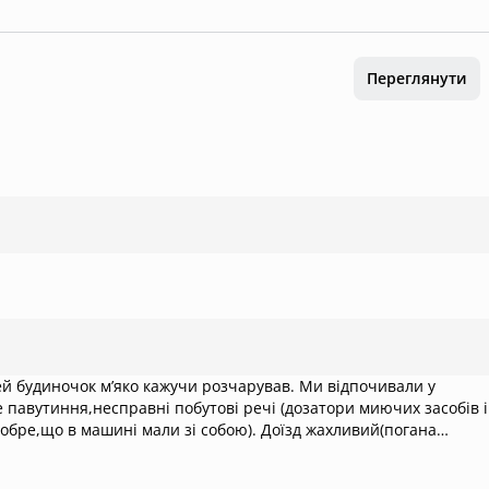
Переглянути
очок мʼяко кажучи розчарував. Ми відпочивали у
павутиння,несправні побутові речі (дозатори миючих засобів і
камінням + сильний нахил дороги,на седані дуже складно
едили тільки в день заїзду, переходити потрібно через старий