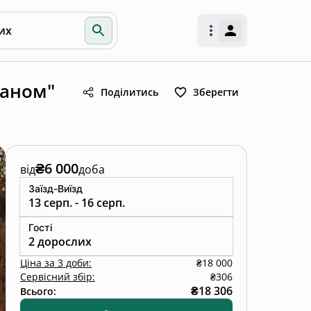
их
чаном"
Поділитись
Зберегти
₴6 000
від
доба
Заїзд-Виїзд
13 серп. - 16 серп.
Гості
2 дорослих
Ціна
за
3 доби
:
₴18 000
Сервісний збір:
₴306
₴18 306
Всього: