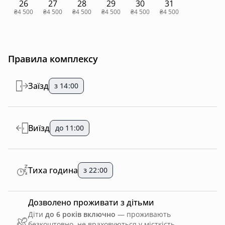
26
27
28
29
30
31
Квадрацикли😮‍💨
₴4 500
₴4 500
₴4 500
₴4 500
₴4 500
₴4 500
Катання на конях🏇
Джипінг 🥳
Рафтинг 🛶
Походи 🌲
Правила комплексу
Заїзд
з 14:00
Виїзд
до 11:00
Тиха година
з 22:00
Дозволено проживати з дітьми
Діти
до 6 років включно
— проживають
безкоштовно, не враховуються у місткість.