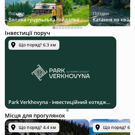
Поїздки
Поїздки
Велика гуцульська гойдалка — джип-тур у Карпатах
Інвестиції поруч
Що поряд? 6.3 км
Park Verkhovyna - інвестиційний котеджний комплекс біля Верховини в Карпатах
Місця для прогулянок
Що поряд? 4.4 км
Що поряд? 6.3