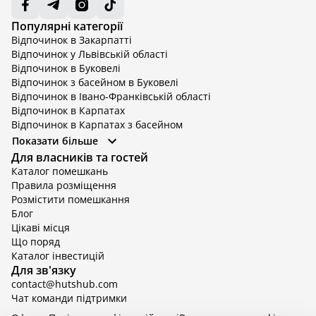
Популярні категорії
Відпочинок в Закарпатті
Відпочинок у Львівській області
Відпочинок в Буковелі
Відпочинок з басейном в Буковелі
Відпочинок в Івано-Франківській області
Відпочинок в Карпатах
Відпочинок в Карпатах з басейном
Відпочинок в Київській області
Показати більше
Відпочинок в Київській області з басейном
Для власників та гостей
Відпочинок в Тернопільській області
Каталог помешкань
Відпочинок у Вінницькій області
Правила розміщення
Відпочинок в Яремче
Розмістити помешкання
Відпочинок у Львівській області з басейном
Блог
Відпочинок з басейном в Тернопільській області
Цікаві місця
Що поряд
Каталог інвестицій
Для зв'язку
contact@hutshub.com
Чат команди підтримки