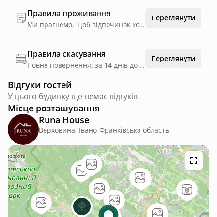
Правила проживання
Переглянути
Ми прагнемо, щоб відпочинок кожного гостя був комфортним, тому просимо дотримуватися кількох простих правил: * Заселення — з 14:00 виселення — до 11:00. * У будинку заборонено палити (дозволено лише у спеціально відведених місцях на території). * Просимо поважати спокій сусідів та дотримуватися режиму тиші з 22:00 до 08:00. * Домашні улюбленці можуть проживати лише за попередньою домовленістю. * У разі пошкодження майна просимо одразу повідомити нас. Вартість пошкодженого майна відшкодовується згідно з його фактичною вартістю. Дякуємо за розуміння та бажаємо вам незабутнього відпочинку в Runa House! 🤍
Правила скасування
Переглянути
Повне повернення: за 14 днів до дати заїзду
Відгуки гостей
У цього будинку ще немає відгуків
Місце розташування
Runa House
Верховина, Івано-Франківська область