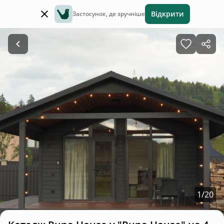
Відкрити
Застосунок, де зручніше
1
/
20