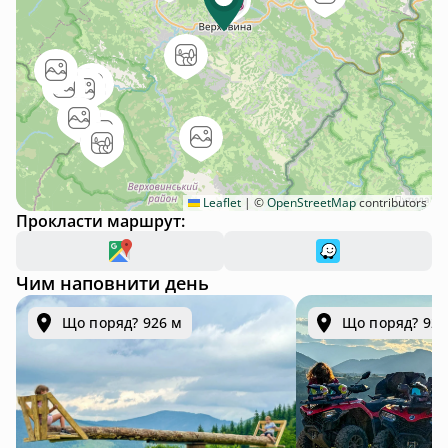
Leaflet
|
©
OpenStreetMap
contributors
Прокласти маршрут:
Чим наповнити день
Що поряд? 926 м
Що поряд? 926