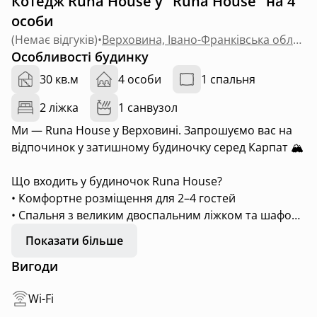
Котедж Runa House у "Runa House" на 4
особи
(
Немає відгуків
)
•
Верховина, Івано-Франківська область
Особливості будинку
30 кв.м
4 особи
1 спальня
2 ліжка
1 санвузол
Ми — Runa House у Верховині. Запрошуємо вас на
відпочинок у затишному будиночку серед Карпат 🏔️
Що входить у будиночок Runa House?
• Комфортне розміщення для 2–4 гостей
• Спальня з великим двоспальним ліжком та шафою
• Затишна кухня-студія з розкладним диваном та
Показати більше
столом з стільцями для 4х
Вигоди
• Повністю обладнана кухня: холодильник, плита,
чайник, мікрохвильова піч, посуд і кухонне
Wi-Fi
приладдя