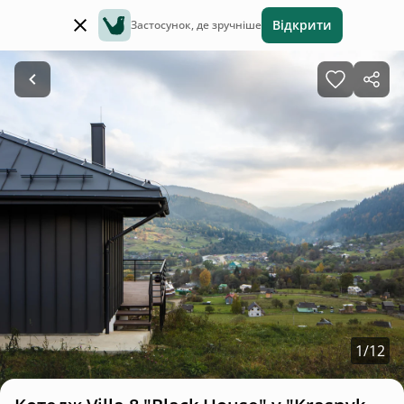
Відкрити
Застосунок, де зручніше
1
/
12