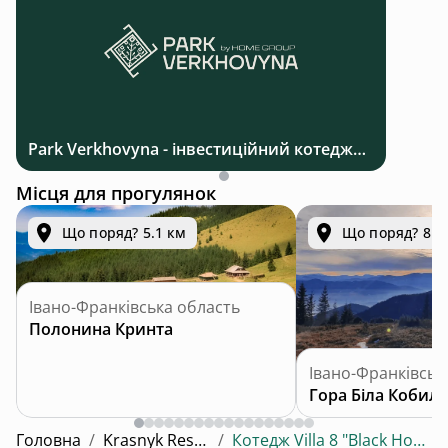
Park Verkhovyna - інвестиційний котеджний комплекс біля Верховини в Карпатах
Місця для прогулянок
Що поряд? 5.1 км
Що поряд? 8.2
Івано-Франківська область
Полонина Кринта
Івано-Франківськ
Гора Біла Кобила
Головна
/
Krasnyk Resort
/
Котедж Villa 8 "Black House"