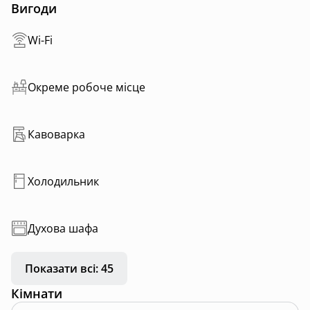
* Чан-джакузі на території комплексу (за додаткову
Вигоди
плату)
Wi-Fi
Окреме робоче місце
Кавоварка
Холодильник
Духова шафа
Показати всі: 45
Кімнати