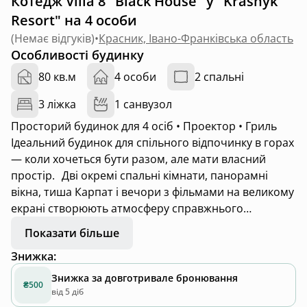
Котедж Villa 8 "Black House" у "Krasnyk
Resort" на 4 особи
(
Немає відгуків
)
•
Красник, Івано-Франківська область
Особливості будинку
80 кв.м
4 особи
2 спальні
3 ліжка
1 санвузол
Просторий будинок для 4 осіб • Проектор • Гриль
Ідеальний будинок для спільного відпочинку в горах
— коли хочеться бути разом, але мати власний
простір. Дві окремі спальні кімнати, панорамні
вікна, тиша Карпат і вечори з фільмами на великому
екрані створюють атмосферу справжнього
відпочинку.
Показати більше
* 2 окремі спальні кімнати — комфорт для двох пар
Знижка
:
або сім’ї
* Гриль-зона на терасі — вечері просто неба
Знижка за довготривале бронювання
₴500
* Сніданки включені у вартість
від 5 діб