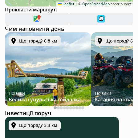
Leaflet
|
©
OpenStreetMap
contributors
Прокласти маршрут:
Чим наповнити день
Що поряд? 6.8 км
Що поряд? 6.8
Поїздки
Поїздки
Велика гуцульська гойдалка — джип-тур у Карпатах
Інвестиції поруч
Що поряд? 3.3 км