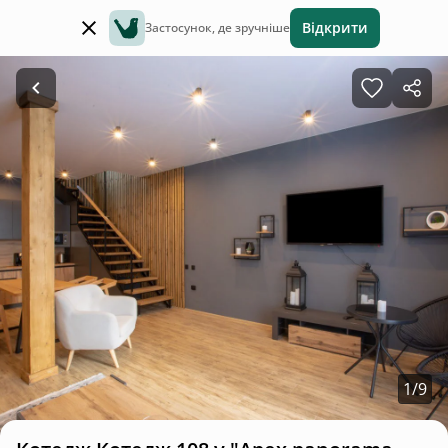
Відкрити
Застосунок, де зручніше
1
/
9