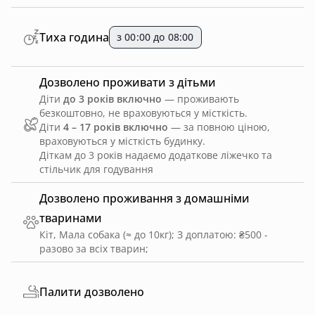
Тиха година
з 00:00 до 08:00
Дозволено проживати з дітьми
Діти
до 3 років включно
— проживають
безкоштовно, не враховуються у місткість.
Діти
4 – 17 років включно
— за повною ціною,
враховуються у місткість будинку.
Діткам до 3 років надаємо додаткове ліжечко та
стільчик для годування
Дозволено проживання з домашніми
тваринами
Кіт, Мала собака (≈ до 10кг)
;
З доплатою: ₴500 -
разово за всіх тварин
;
Палити дозволено