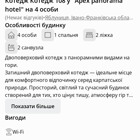
Котедж Котедж 108 у "Apex panorama
hotel" на 4 особи
(
Немає відгуків
)
•
Яблуниця, Івано-Франківська область
Особливості будинку
4 особи
1 спальня
2 ліжка
2 санвузла
Двоповерховий котедж з панорамними видами на
гори.
Затишний двоповерховий котедж — ідеальне місце
для комфортного відпочинку серед карпатської
природи. Просторий, світлий та сучасний будинок
створений для тих, хто цінує тишу, атмосферу гір та
домашній затишок.
Показати більше
Вигоди
На першому поверсі розташована простора
вітальня із зоною відпочинку та телевізором,
Wi-Fi
повністю обладнана кухня з усім необхідним для