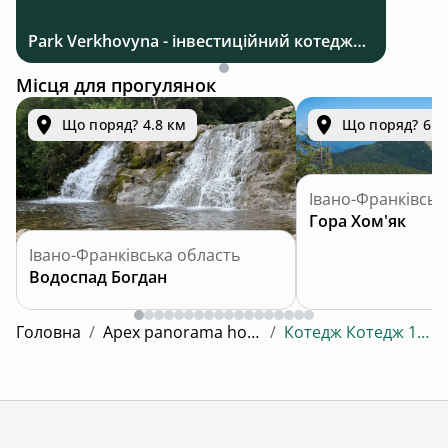
Park Verkhovyna - інвестиційний котеджний комплекс біля Верховини в Карпатах
Місця для прогулянок
Що поряд? 4.8 км
Що поряд? 6.5
Івано-Франківськ
Гора Хом'як
Івано-Франківська область
Водоспад Богдан
Головна
/
Apex panorama hotel
/
Котедж Котедж 108