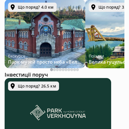
Що поряд? 4.0 км
Що поряд? 32.
Екскурсії
Поїздки
Парк-музей просто неба «Велична Україна»
Інвестиції поруч
Що поряд? 26.5 км