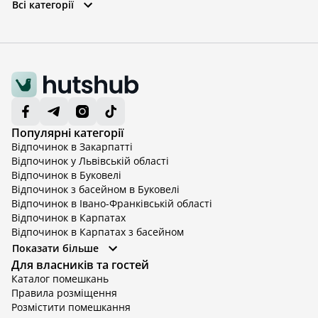
Всі категорії
Популярні категорії
Відпочинок в Закарпатті
Відпочинок у Львівській області
Відпочинок в Буковелі
Відпочинок з басейном в Буковелі
Відпочинок в Івано-Франківській області
Відпочинок в Карпатах
Відпочинок в Карпатах з басейном
Відпочинок в Київській області
Показати більше
Відпочинок в Київській області з басейном
Для власників та гостей
Відпочинок в Тернопільській області
Каталог помешкань
Відпочинок у Вінницькій області
Правила розміщення
Відпочинок в Яремче
Розмістити помешкання
Відпочинок у Львівській області з басейном