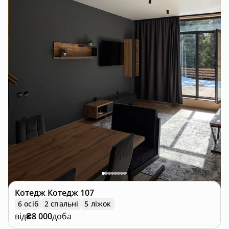
Котедж
Котедж 107
6 осіб
2 спальні
5 ліжок
від
₴8 000
доба