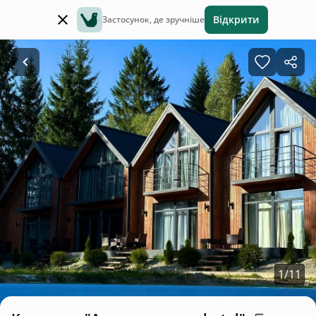
Відкрити
Застосунок, де зручніше
1
/
11