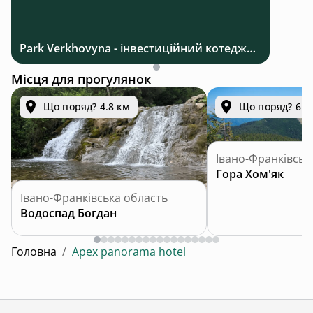
Park Verkhovyna - інвестиційний котеджний комплекс біля Верховини в Карпатах
Місця для прогулянок
Що поряд? 4.8 км
Що поряд? 6.5
Івано-Франківськ
Гора Хом'як
Івано-Франківська область
Водоспад Богдан
Головна
/
Apex panorama hotel