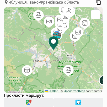
недоліки ремонту заважали би сильніше. Але поснідати,
Яблуниця, Івано-Франківська область
покупатись в басейні та поспати — було все зручно (решту
часу їздили і гуляли). Плюс — розташування окремих
спальних місць (нас було четверо дівчат) і загалом багато
життєвого простору :)
Leaflet
|
©
OpenStreetMap
contributors
Прокласти маршрут: