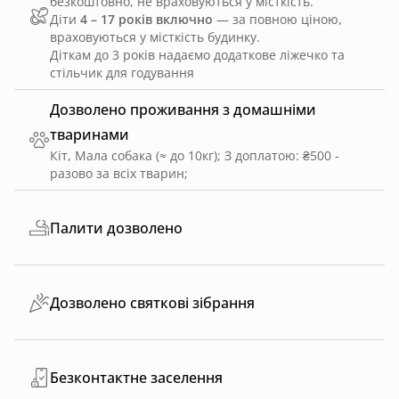
безкоштовно, не враховуються у місткість.
Діти
4 – 17 років включно
— за повною ціною,
враховуються у місткість будинку.
Діткам до 3 років надаємо додаткове ліжечко та
стільчик для годування
Дозволено проживання з домашніми
тваринами
Кіт, Мала собака (≈ до 10кг)
;
З доплатою: ₴500 -
разово за всіх тварин
;
Палити дозволено
Дозволено святкові зібрання
Безконтактне заселення