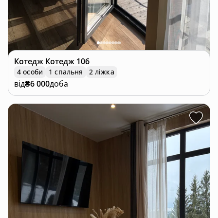
Котедж
Котедж 106
4 особи
1 спальня
2 ліжка
від
₴6 000
доба