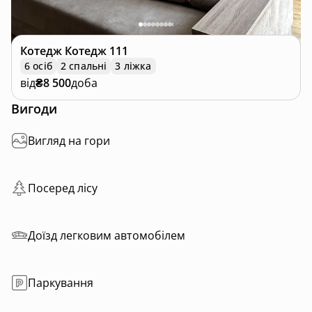
Котедж
Котедж 111
6 осіб
2 спальні
3 ліжка
від
₴8 500
доба
Вигоди
Вигляд на гори
Посеред лісу
Доїзд легковим автомобілем
Паркування