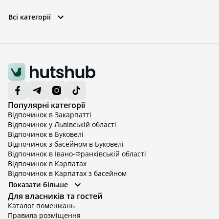
Всі категорії
Популярні категорії
Відпочинок в Закарпатті
Відпочинок у Львівській області
Відпочинок в Буковелі
Відпочинок з басейном в Буковелі
Відпочинок в Івано-Франківській області
Відпочинок в Карпатах
Відпочинок в Карпатах з басейном
Відпочинок в Київській області
Показати більше
Відпочинок в Київській області з басейном
Для власників та гостей
Відпочинок в Тернопільській області
Каталог помешкань
Відпочинок у Вінницькій області
Правила розміщення