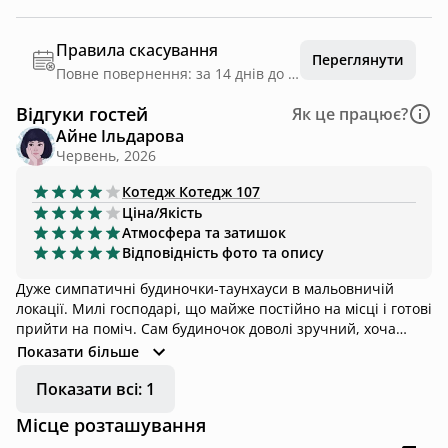
Правила скасування
Переглянути
Повне повернення: за 14 днів до дати заїзду
Відгуки гостей
Як це працює?
Айне Ільдарова
Червень, 2026
Котедж
Котедж 107
Ціна/Якість
Атмосфера та затишок
Відповідність фото та опису
Дуже симпатичні будиночки-таунхауси в мальовничій
локації. Милі господарі, що майже постійно на місці і готові
прийти на поміч. Сам будиночок доволі зручний, хоча
бракує всяких дрібничок на кшталт кухонного рушника,
Показати більше
відкривачки для пляшок, поличок та гачечків в душі тощо.
Показати всі: 1
Можливо, це через новизну комплексу, видно що все
тільки збудовано і нове. Мабуть, якби планували
Місце розташування
безвилазно відпочивати в будинку всі дні, ці дрібнички і