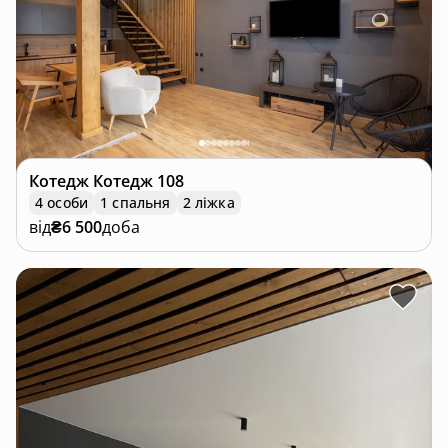
Для гостей, які хочуть дослідити околиці, є
можливість прогулятися горами, покататися на
лижах або замовити чани, які знаходяться поруч з
котеджами.
Котедж
Котедж 108
4 особи
1 спальня
2 ліжка
від
₴6 500
доба