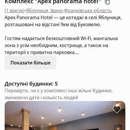
Комплекс "Apex panorama hotel"
(
1 відгук
)
•
Яблуниця, Івано-Франківська область
Apex Panorama Hotel — це котеджі в селі Яблуниця,
розташовані на відстані 9км від Буковелю.
Гостям надається безкоштовний Wi-Fi, мангальна
зона з усім необхідним, кострище, а також на
території є приватна парковка.
Показати більше
Серед зручностей — вітальня зона, добре
обладнана кухня та власна ванна кімната з душем та
ванною, безкоштовними туалетно-косметичними
Доступні будинки: 5
засобами і феном. З тераси відкривається вид на
Перевірте, чи є у комплексі інші вільні будинки,
гори. У всіх варіантах розміщення є телевізор із
змінюючи дати і кількість людей
плоским екраном.
Також у помешканнях є холодильник, мікрохвильова
піч, плита та електричний чайник.