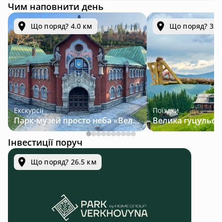
Чим наповнити день
Що поряд? 4.0 км
Що поряд? 32.
Екскурсії
Поїздки
Парк-музей просто неба «Велична Україна»
Інвестиції поруч
Що поряд? 26.5 км