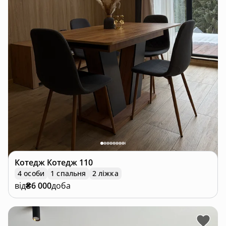
Котедж
Котедж 110
4 особи
1 спальня
2 ліжка
від
₴6 000
доба