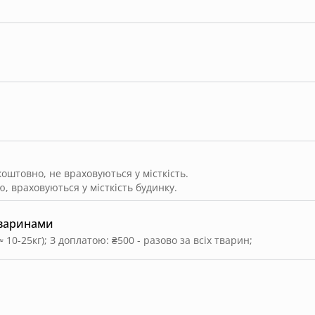
штовно, не враховуються у місткість.
, враховуються у місткість будинку.
тваринами
≈ 10-25кг)
;
З доплатою: ₴500 - разово за всіх тварин
;