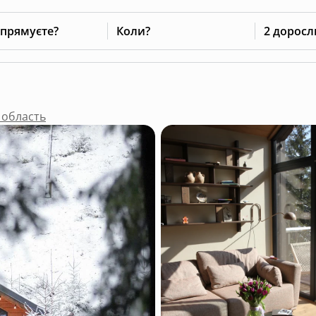
 прямуєте?
Коли?
2 доросл
 область