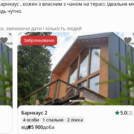
едь чутно.
ки, змінюючи дати і кількість людей
Заброньовано
Барнхаус
2
5.0
(
2
)
4 особи
1 спальня
2 ліжка
від
₴5 900
доба