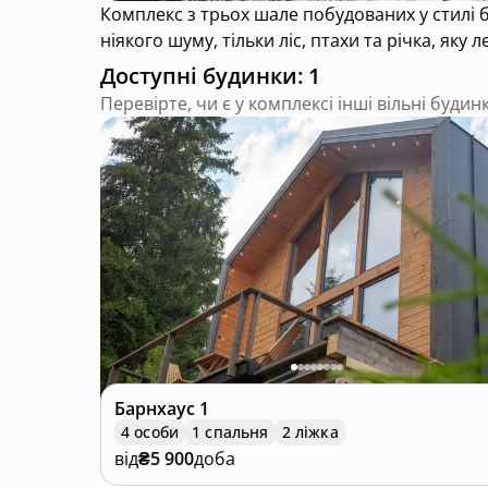
Комплекс з трьох шале побудованих у стилі барнхаус , кожен з власним з чаном на терасі. Ідеальне місце для вашого відпочинку - навкруги
ніякого шуму, тільки ліс, птахи та річка, яку л
Доступні будинки: 1
Перевірте, чи є у комплексі інші вільні будин
Барнхаус
1
4 особи
1 спальня
2 ліжка
від
₴5 900
доба