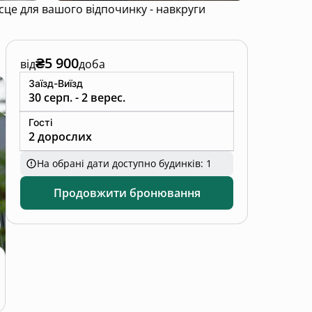
₴5 900
від
доба
Заїзд-Виїзд
30 серп. - 2 верес.
Гості
2 дорослих
На обрані дати доступно будинків: 1
Продовжити бронювання