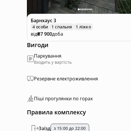
Барнхаус
3
4 особи
1 спальня
1 ліжко
від
₴7 900
доба
Вигоди
Паркування
Входить у вартість
Резервне електроживлення
Пiшi прoгулянки пo горах
Правила комплексу
Заїзд
з 15:00 до 22:00