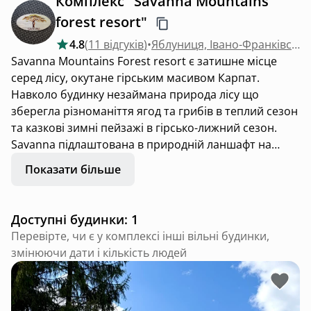
Комплекс "Savanna Mountains
forest resort"
4.8
(
11 відгуків
)
•
Яблуниця, Івано-Франківська область
Savanna Mountains Forest resort є затишне місце
серед лісу, окутане гірським масивом Карпат.
Навколо будинку незаймана природа лісу що
зберегла різноманіття ягод та грибів в теплий сезон
та казкові зимні пейзажі в гірсько-лижний сезон.
Savanna підлаштована в природній ланшафт на
висоті 950 м над рівнем моря перед в'їздом до
Показати більше
національного природного парку Буковель в с.
Яблуниця.
Поруч розташований етно-парк "Полонина Перці",
Доступні будинки: 1
це одночасно і гуцульський парк розваг, і
Перевірте, чи є у комплексі інші вільні будинки,
своєрідний музей карпатського колориту, і арт-
змінюючи дати і кількість людей
об’єкт, та і просто чудове місце відпочинку.
Виконаний цей етно-парк в стилі гуцульського села
з неймовірними видами на вершини Карпат "