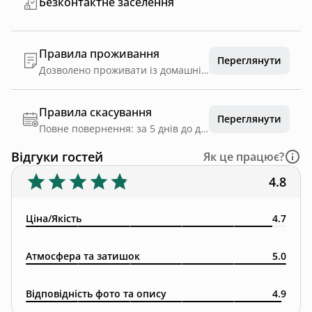
Безконтактне заселення
Правила проживання
Переглянути
Дозволено проживати із домашніми улюбленцями при умові залогу на хім.чистку 3000 грн ( після виселення повертається)
Правила скасування
Переглянути
Повне повернення: за 5 днів до дати заїзду
Відгуки гостей
Як це працює?
4.8
Ціна/Якість
4.7
Атмосфера та затишок
5.0
Відповідність фото та опису
4.9