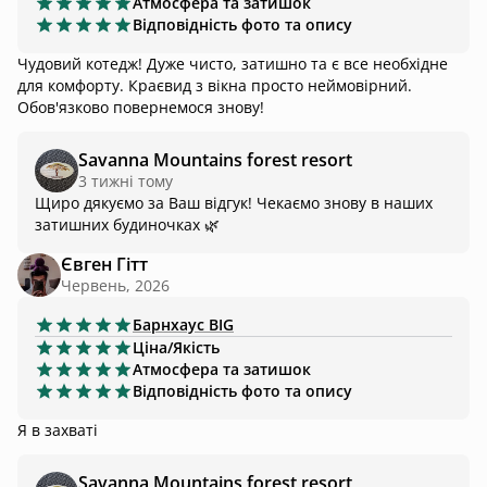
Атмосфера та затишок
Відповідність фото та опису
Чудовий котедж! Дуже чисто, затишно та є все необхідне
для комфорту. Краєвид з вікна просто неймовірний.
Обов'язково повернемося знову!
Savanna Mountains forest resort
3 тижні тому
Щиро дякуємо за Ваш відгук! Чекаємо знову в наших
затишних будиночках 🌿
Євген Гітт
Червень, 2026
Барнхаус
BIG
Ціна/Якість
Атмосфера та затишок
Відповідність фото та опису
Я в захваті
Savanna Mountains forest resort