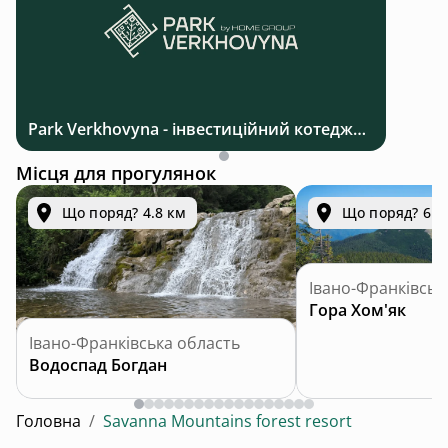
Park Verkhovyna - інвестиційний котеджний комплекс біля Верховини в Карпатах
Місця для прогулянок
Що поряд? 4.8 км
Що поряд? 6.7
Івано-Франківськ
Гора Хом'як
Івано-Франківська область
Водоспад Богдан
Головна
/
Savanna Mountains forest resort