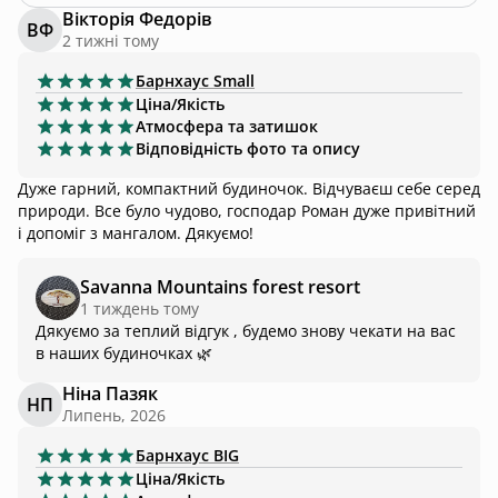
Вікторія Федорів
ВФ
2 тижні тому
Барнхаус
Small
Ціна/Якість
Атмосфера та затишок
Відповідність фото та опису
Дуже гарний, компактний будиночок. Відчуваєш себе серед
природи. Все було чудово, господар Роман дуже привітний
і допоміг з мангалом. Дякуємо!
Savanna Mountains forest resort
1 тиждень тому
Дякуємо за теплий відгук , будемо знову чекати на вас
в наших будиночках 🌿
Ніна Пазяк
НП
Липень, 2026
Барнхаус
BIG
Ціна/Якість