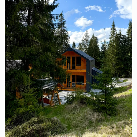
Говерла" та " Петрос"!
Також поруч, можно залишити приємні спогади від
місцевої кухні в ресторанах, які знаходяться в пішій
доступності, де Ви зможете відчути смаки
традиційної Гуцульської кухні.
Концепція відпочинку в "Savanna " полягає в "Місці
сили " в якій Ви зможете зарядитися, усамітнившись
на одинці з природою, під звуки журкотіння
Карпатських річок та співу птахів від міської
метушні, машин, та бетонних " шпаківень" . При
цьому, сучасний комфорт будиночків, створить Вам
добрі та теплі спогади відпочинку і перенесення Вас
в інший вимір таємничої природи Карпатського
лісу.
Будиночки зроблені в стилі "BarnHouse", вмістимість
від 2-х до 6 чоловік з окремими спальними зонами,
сучасною кухнею та санвузлом. Апартаменти
облаштовані необхідною технікою, меблями та
посудом. На території " Savanna" добре