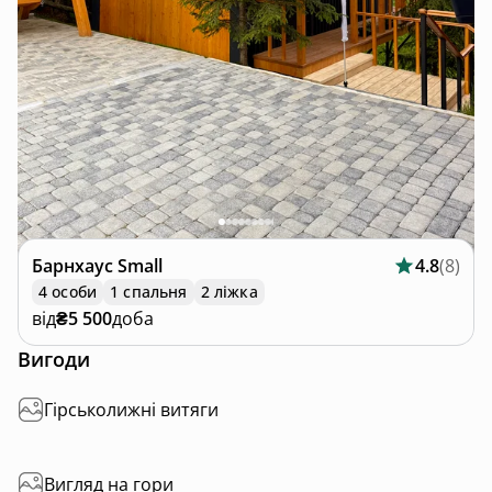
Барнхаус
Small
4.8
(
8
)
4 особи
1 спальня
2 ліжка
від
₴5 500
доба
Вигоди
Гірськолижні витяги
Вигляд на гори