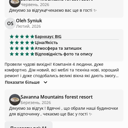
Червень, 2026
Дякуємо за відгук🌿чекаємо вас ще в гості ✨
Oleh Syniuk
OS
Лютий, 2026
Барнхаус
BIG
Ціна/Якість
Атмосфера та затишок
Відповідність фото та опису
Провели чудові вихідні! Компанія 4 людини, дуже
комфортно. Дім новий, всі меблі та техніка нові, хороший
ремонт і дуже сподобались великі вікна які дають змогу
насолоджуватись природою навколо. Чани та мангал зона
Показати більше
- супер. Локація ідеальна: тихо але при цьому не далеко від
дороги, навколо гори та ліса, 5-7хв їхати до Поляниці
Savanna Mountains forest resort
(центр цивілізації в Буковелі), через дорогу ресторан і
Березень, 2026
можна замовити їжу. В домі тепло, що дуже важливо коли
Дякуємо за відгук ! Вдячні , що обрали наші будиночки
ти проводиш там час взимку =) Орендатор була завжди на
для відпочинку , чекаємо ще Вас у гості ✨
зв'язку коли виникали питання, детально пояснила як
відчинити будинок (заселення дистанційне). В цілому 10/10
цьому місцю!