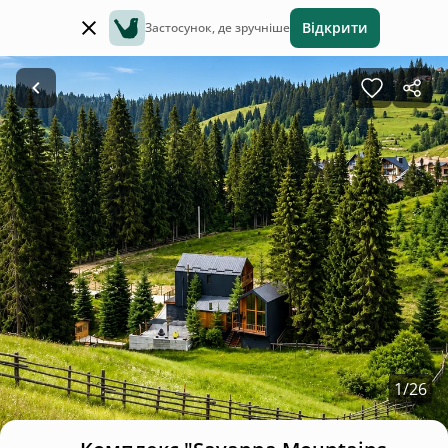
Відкрити
Застосунок, де зручніше
1
/
26