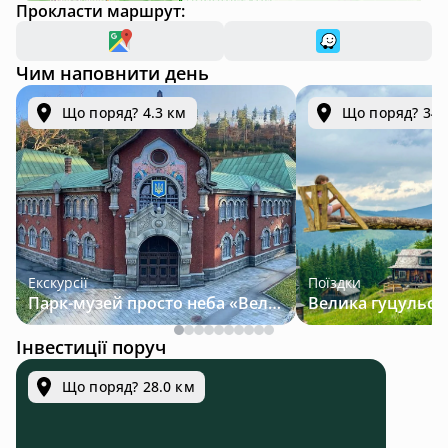
Прокласти маршрут:
Чим наповнити день
Що поряд? 4.3 км
Що поряд? 34.
Екскурсії
Поїздки
Парк-музей просто неба «Велична Україна»
Інвестиції поруч
Що поряд? 28.0 км