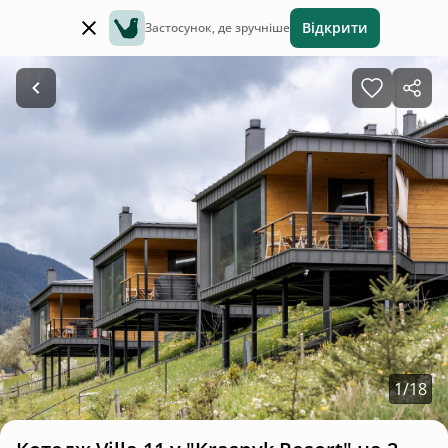
Відкрити
Застосунок, де зручніше
1
/
18