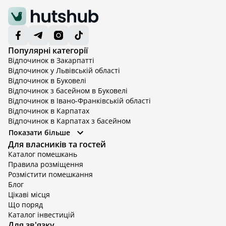
Популярні категорії
Відпочинок в Закарпатті
Відпочинок у Львівській області
Відпочинок в Буковелі
Відпочинок з басейном в Буковелі
Відпочинок в Івано-Франківській області
Відпочинок в Карпатах
Відпочинок в Карпатах з басейном
Відпочинок в Київській області
Показати більше
Відпочинок в Київській області з басейном
Для власників та гостей
Відпочинок в Тернопільській області
Каталог помешкань
Відпочинок у Вінницькій області
Правила розміщення
Відпочинок в Яремче
Розмістити помешкання
Відпочинок у Львівській області з басейном
Блог
Відпочинок з басейном в Тернопільській області
Цікаві місця
Що поряд
Каталог інвестицій
Для зв'язку