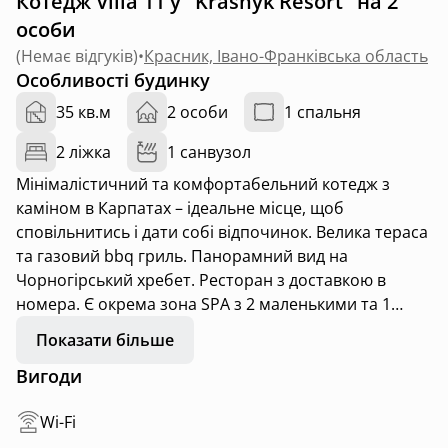
Котедж Villa 11 у "Krasnyk Resort" на 2
особи
(
Немає відгуків
)
•
Красник, Івано-Франківська область
Особливості будинку
35 кв.м
2 особи
1 спальня
2 ліжка
1 санвузол
Мінімалістичний та комфортабельний котедж з
каміном в Карпатах – ідеальне місце, щоб
сповільнитись і дати собі відпочинок. Велика тераса
та газовий bbq гриль. Панорамний вид на
Чорногірський хребет. Ресторан з доставкою в
номера. Є окрема зона SPA з 2 маленькими та 1
великим чаном/джакузі.
Показати більше
Вигоди
Wi-Fi