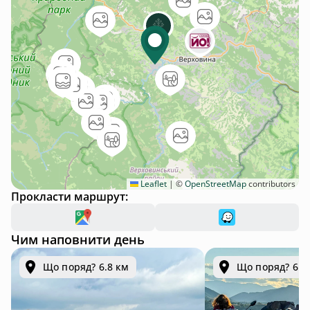
Leaflet
|
©
OpenStreetMap
contributors
Прокласти маршрут:
Чим наповнити день
Що поряд? 6.8 км
Що поряд? 6.8