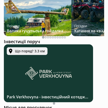
Поїздки
Поїздки
Велика гуцульська гойдалка — джип-тур у Карпатах
Інвестиції поруч
Що поряд? 3.3 км
Park Verkhovyna - інвестиційний котеджний комплекс біля Верховини в Карпатах
Місця для прогулянок