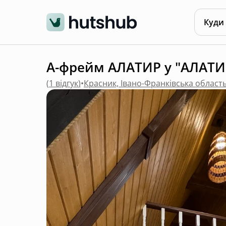
Куди
А-фрейм АЛАТИР у "АЛАТИР
(
1 відгук
)
•
Красник, Івано-Франківська област