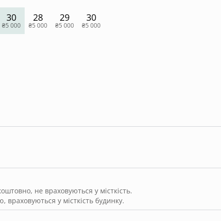
30
28
29
30
₴5 000
₴5 000
₴5 000
₴5 000
штовно, не враховуються у місткість.
, враховуються у місткість будинку.