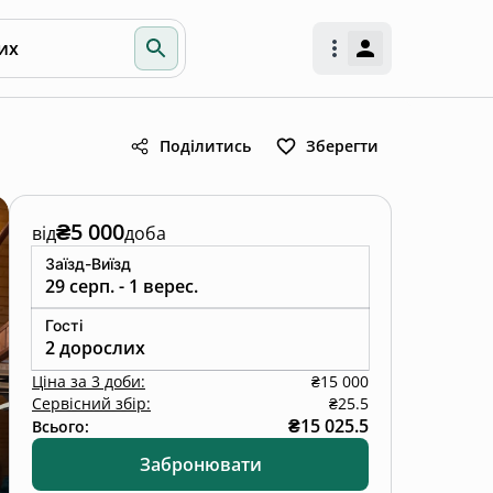
их
Поділитись
Зберегти
₴5 000
від
доба
Заїзд-Виїзд
29 серп. - 1 верес.
Гості
2 дорослих
Ціна
за
3 доби
:
₴15 000
Сервісний збір:
₴25.5
₴15 025.5
Всього:
Забронювати