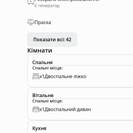
Є генератор
Праска
Показати всі: 42
Кімнати
Спальня
Спальні місця
:
x
1
Двоспальне ліжко
Вітальня
Спальні місця
:
x
1
Двоспальний диван
Кухня