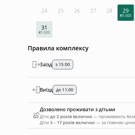
24
25
26
27
28
29
₴5 000
31
₴5 000
Правила комплексу
Заїзд
з 15:00
Виїзд
до 11:00
Дозволено проживати з дітьми
Діти
до 2 років включно
— проживають безко
Діти
3 – 17 років включно
— за повною ціною