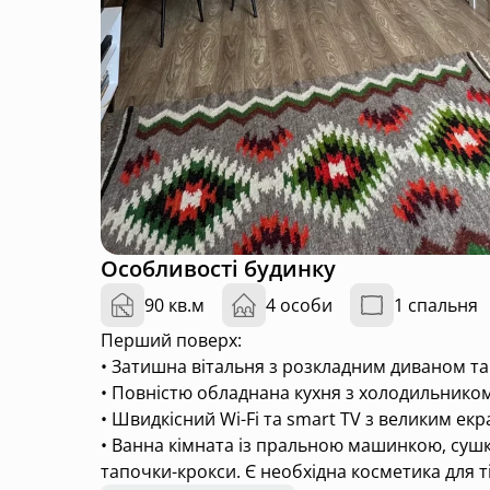
Особливості будинку
90 кв.м
4 особи
1 спальня
Перший поверх:
• Затишна вітальня з розкладним диваном та
• Повністю обладнана кухня з холодильником
• Швидкісний Wi-Fi та smart TV з великим ек
• Ванна кімната із пральною машинкою, сушко
тапочки-крокси. Є необхідна косметика для ті