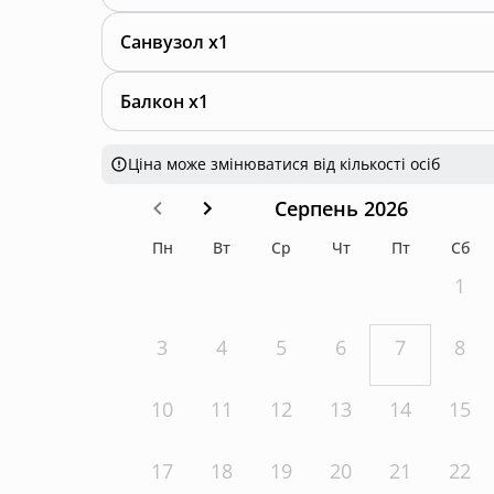
Санвузол x1
Балкон x1
Ціна може змінюватися від кількості осіб
Серпень 2026
Пн
Вт
Ср
Чт
Пт
Сб
1
3
4
5
6
7
8
10
11
12
13
14
15
17
18
19
20
21
22