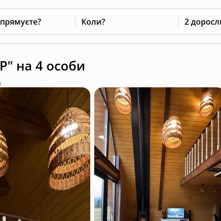
 прямуєте?
Коли?
2 доросл
" на 4 особи
ь