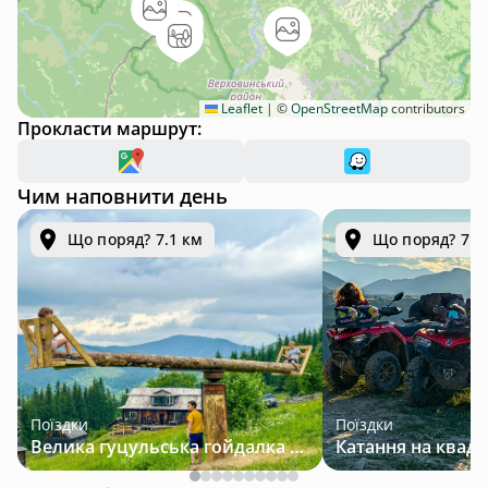
Leaflet
|
©
OpenStreetMap
contributors
Прокласти маршрут:
Чим наповнити день
Що поряд? 7.1 км
Що поряд? 7.1
Поїздки
Поїздки
Велика гуцульська гойдалка — джип-тур у Карпатах