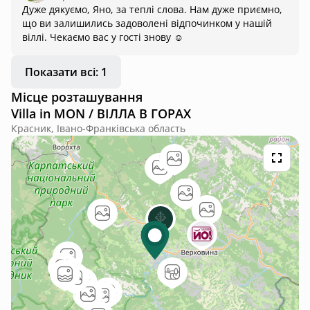
Дуже дякуємо, Яно, за теплі слова. Нам дуже приємно,
замки, до музичних інструментів, на яких вам пограють.
що ви залишились задоволені відпочинком у нашій
Будете йти до хати через двори інших хат і перелазити
віллі. Чекаємо вас у гості знову ☺️
паркани :)
Показати всі: 1
Місце розташування
Villa in MON / ВІЛЛА В ГОРАХ
Красник, Івано-Франківська область