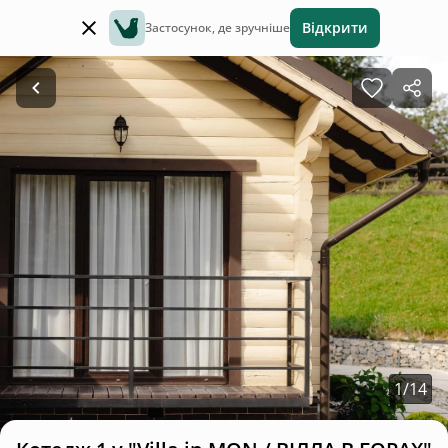
Відкрити
Застосунок, де зручніше
1
/
14