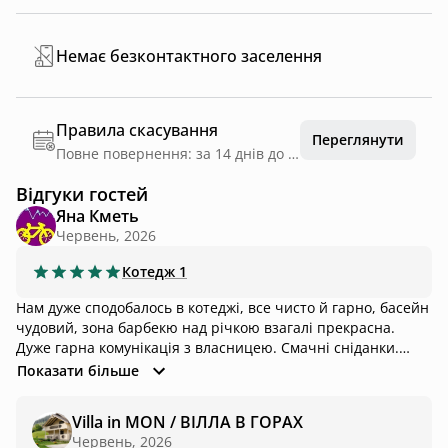
Немає безконтактного заселення
Правила скасування
Переглянути
Повне повернення: за 14 днів до дати заїзду
Відгуки гостей
Яна Кметь
Червень, 2026
Котедж
1
Нам дуже сподобалось в котеджі, все чисто й гарно, басейн
чудовий, зона барбекю над річкою взагалі прекрасна.
Дуже гарна комунікація з власницею. Смачні сніданки.
Можна замовляти обід-вечерю на зручний час, є меню та
Показати більше
ціни. Нам дозволили собаку, за що дуже вдячні. Дуже
радимо сходити до Гуцульської Хати Василя поряд. В цій
Villa in MON / ВІЛЛА В ГОРАХ
хаті Руслана зняла кліп на "колискову". Багато різних
Червень, 2026
цікавезних речей, починаючи від самої хати і які там