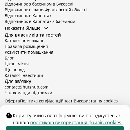
Відпочинок з басейном в Буковелі
Відпочинок в Івано-Франківській області
Відпочинок в Карпатах
Відпочинок в Карпатах з басейном
Відпочинок в Київській області
Показати більше
Відпочинок в Київській області з басейном
Для власників та гостей
Відпочинок в Тернопільській області
Каталог помешкань
Відпочинок у Вінницькій області
Правила розміщення
Відпочинок в Яремче
Розмістити помешкання
Відпочинок у Львівській області з басейном
Блог
Відпочинок з басейном в Тернопільській області
Цікаві місця
Що поряд
Каталог інвестицій
Для зв'язку
contact@hutshub.com
Чат команди підтримки
Оферта
Політика конфіденційності
Bикористання cookies
hutshub | ©
2026
Користуючись платформою, ви погоджуєтесь з
нашою
політикою використання файлів cookies.