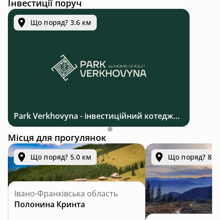
Інвестиції поруч
Що поряд? 3.6 км
Park Verkhovyna - інвестиційний котеджний комплекс біля Верховини в Карпатах
Місця для прогулянок
Що поряд? 5.0 км
Що поряд? 8.6
Івано-Франківська область
Полонина Кринта