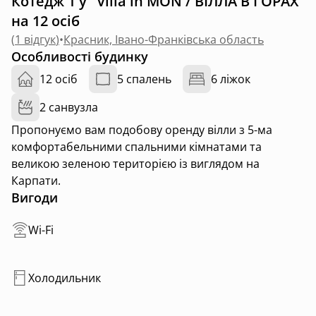
Котедж 1 у "Villa in MON / ВІЛЛА В ГОРАХ"
на 12 осіб
(
1 відгук
)
•
Красник, Івано-Франківська область
Особливості будинку
12 осіб
5 спалень
6 ліжок
2 санвузла
Пропонуємо вам подобову оренду вілли з 5-ма
комфортабельними спальними кімнатами та
великою зеленою територією із виглядом на
Карпати.
Вигоди
Wi-Fi
Холодильник