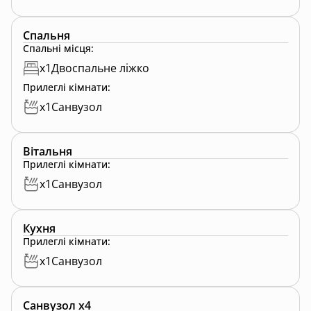
Спальня
Спальні місця
:
x
1
Двоспальне ліжко
Прилеглі кімнати
:
x
1
Санвузол
Вітальня
Прилеглі кімнати
:
x
1
Санвузол
Кухня
Прилеглі кімнати
:
x
1
Санвузол
Санвузол x4