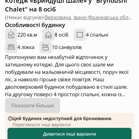
Котедж «Бриндуші Шале» у "Bryndushi
Chalet" на 8 осіб
(
Немає відгуків
)
•
Верховина, Івано-Франківська область
Особливості будинку
220 кв.м
8 осіб
4 спальні
4 ліжка
10 санвузлів
Пропонуємо вам незабутній відпочинок у
затишному котеджі. Для цього своє шале ми
побудували на мальовничій місцевості, поруч якої
ліс, а навколо гірське свіже повітря. Наш
двоповерховий будинок побудовано в стилі шале.
На другому поверсі 4 просторі спальні, кожна із
своїм окремим санвузлом та дитяча кімната із
Показати більше
двоярусним ліжком. На першому поверсі дуже
простора кухня із залою. Кухня обладнана всім
Цей будинок недоступний для бронювання.
необхідним для комфорту проживання:
Перегляньте інші варіанти
холодильник side by side, мікрохвильовка,
Дивитися інші варіанти