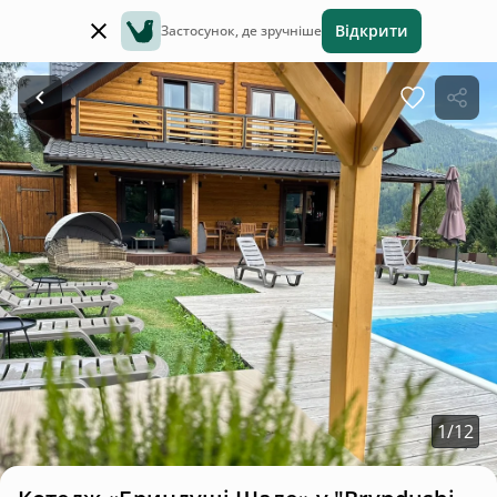
Відкрити
Застосунок, де зручніше
1
/
12