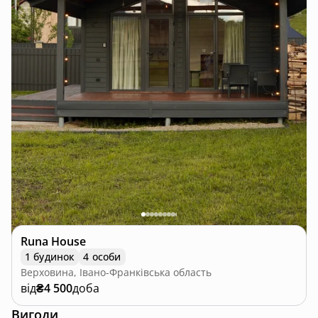
Runa House
1 будинок
4 особи
Верховина, Івано-Франківська область
від
₴4 500
доба
Вигоди