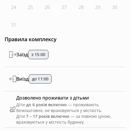
24
25
26
27
28
29
30
31
Правила комплексу
Заїзд
з 15:00
Виїзд
до 11:00
Дозволено проживати з дітьми
Діти
до 6 років включно
— проживають
безкоштовно, не враховуються у місткість.
Діти
7 – 17 років включно
— за повною ціною,
враховуються у місткість будинку.