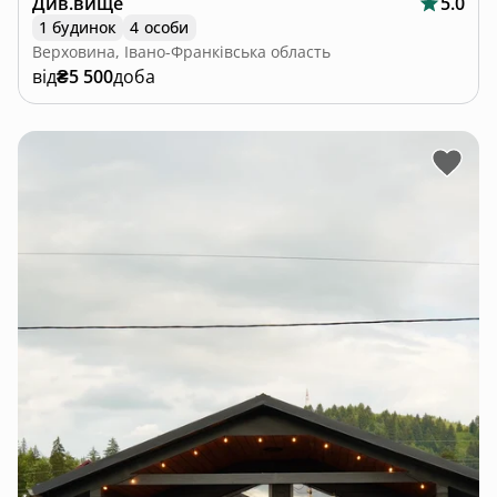
Див.вище
5.0
1 будинок
4 особи
Верховина, Івано-Франківська область
від
₴5 500
доба