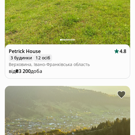
Petrick House
4.8
3 будинки
12 осіб
Верховина, Івано-Франківська область
від
₴3 200
доба