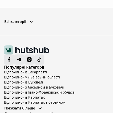
Всі категорії
Популярні категорії
Відпочинок в Закарпатті
Відпочинок у Львівській області
Відпочинок в Буковелі
Відпочинок з басейном в Буковелі
Відпочинок в Івано-Франківській області
Відпочинок в Карпатах
Відпочинок в Карпатах з басейном
Відпочинок в Київській області
Показати більше
Відпочинок в Київській області з басейном