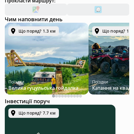
Прокласти маршрут:
Чим наповнити день
Що поряд? 1.3 км
Що поряд? 1.3
Поїздки
Поїздки
Велика гуцульська гойдалка — джип-тур у Карпатах
Інвестиції поруч
Що поряд? 7.7 км