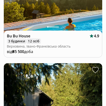
Bu Bu House
4.9
3 будинки
12 осіб
Верховина, Івано-Франківська область
від
₴5 500
доба