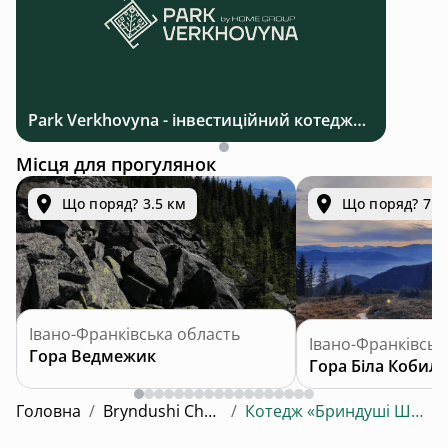
Park Verkhovyna - інвестиційний котеджний комплекс біля Верховини в Карпатах
Місця для прогулянок
Що поряд? 3.5 км
Що поряд? 7.0
Івано-Франківська область
Івано-Франківськ
Гора Ведмежик
Гора Біла Кобила
Головна
/
Bryndushi Chalet
/
Котедж «Бриндуші Шале»