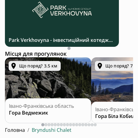
Park Verkhovyna - інвестиційний котеджний комплекс біля Верховини в Карпатах
Місця для прогулянок
Що поряд? 3.5 км
Що поряд? 7.0
Івано-Франківська область
Івано-Франківськ
Гора Ведмежик
Гора Біла Кобила
Головна
/
Bryndushi Chalet