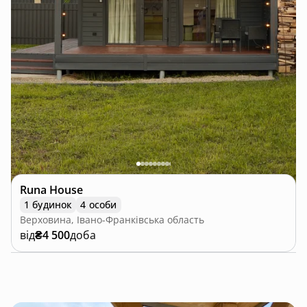
Runa House
1 будинок
4 особи
Верховина, Івано-Франківська область
від
₴4 500
доба