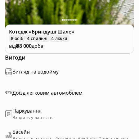
Котедж
«Бриндуші Шале»
8 осіб
4 спальні
4 ліжка
від
₴8 000
доба
Вигоди
Вигляд на водойму
Доїзд легковим автомобілем
Паркування
Входить у вартість
Басейн
Входить у вартість; Доступно цілий рік; Приватне користування; З підігрівом