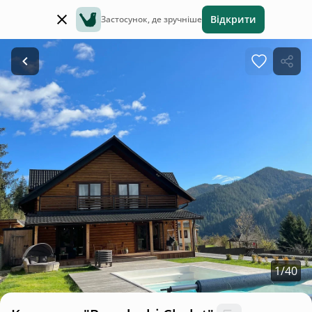
Відкрити
Застосунок, де зручніше
1
/
40