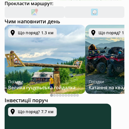
Прокласти маршрут:
Чим наповнити день
Що поряд? 1.3 км
Що поряд? 1.3
Поїздки
Поїздки
Велика гуцульська гойдалка — джип-тур у Карпатах
Інвестиції поруч
Що поряд? 7.7 км