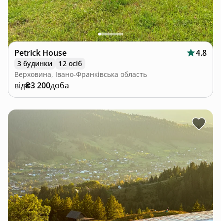
Petrick House
4.8
3 будинки
12 осіб
Верховина, Івано-Франківська область
від
₴3 200
доба