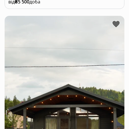
від
₴5 500
доба