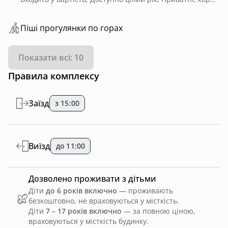
Пiшi прoгулянки пo горах
Показати всі: 10
Правила комплексу
Заїзд
з 15:00
Виїзд
до 11:00
Дозволено проживати з дітьми
Діти
до 6 років включно
— проживають
безкоштовно, не враховуються у місткість.
Діти
7 – 17 років включно
— за повною ціною,
враховуються у місткість будинку.