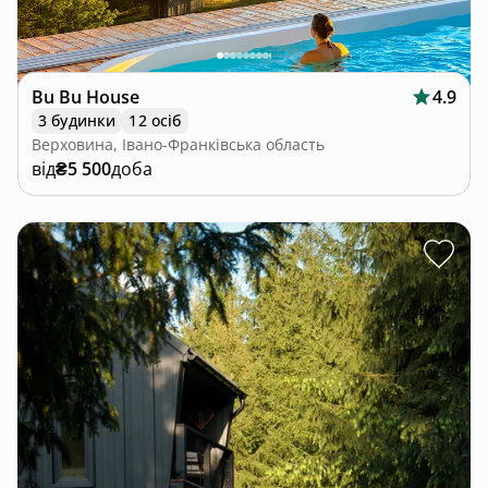
Bu Bu House
4.9
3 будинки
12 осіб
Верховина, Івано-Франківська область
від
₴5 500
доба