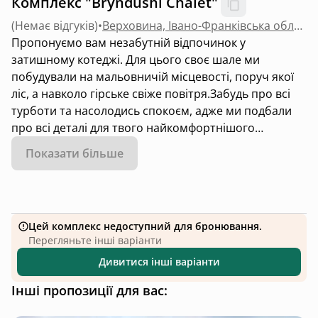
Комплекс "Bryndushi Chalet"
(
Немає відгуків
)
•
Верховина, Івано-Франківська область
Пропонуємо вам незабутній відпочинок у
затишному котеджі. Для цього своє шале ми
побудували на мальовничій місцевості, поруч якої
ліс, а навколо гірське свіже повітря.Забудь про всі
турботи та насолодись спокоєм, адже ми подбали
про всі деталі для твого найкомфортнішого
відпочинку.
Показати більше
Увага ‼️ Басейн працює з червня місяця
Цей комплекс недоступний для бронювання.
Перегляньте інші варіанти
Дивитися інші варіанти
Інші пропозиції для вас: