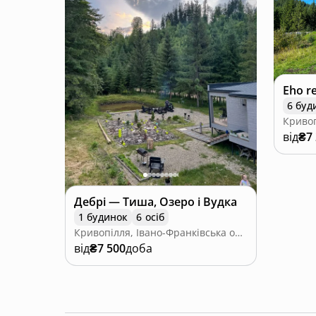
Eho r
6 буд
від
₴7
Дебрі — Тиша, Озеро і Вудка
1 будинок
6 осіб
Кривопілля, Івано-Франківська область
від
₴7 500
доба