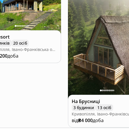
esort
инків
20 осіб
Кривопілля, Івано-Франківська область
 200
доба
На Брусниці
3 будинки
13 осіб
від
₴4 000
доба