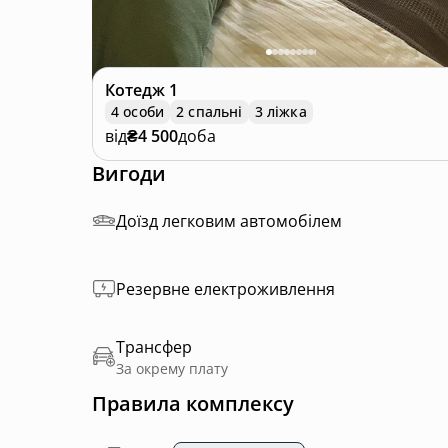
Котедж
1
4 особи
2 спальні
3 ліжка
від
₴4 500
доба
Вигоди
Доїзд легковим автомобілем
Резервне електроживлення
Трансфер
За окрему плату
Правила комплексу