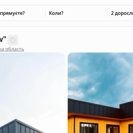
 прямуєте?
Коли?
2 доросл
w"
ка область