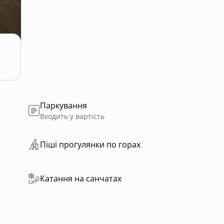
Паркування
Входить у вартість
Пiшi прoгулянки пo горах
Катання на санчатах