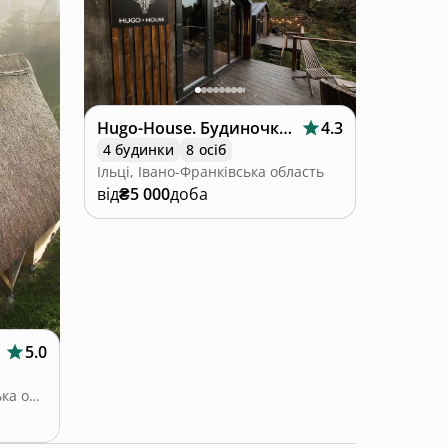
Hugo-House. Будиночки в горах з чаном
4.3
4 будинки
8 осіб
Ільці, Івано-Франківська область
від
₴5 000
доба
5.0
Кривопілля, Івано-Франківська область