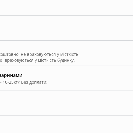
штовно, не враховуються у місткість.
, враховуються у місткість будинку.
тваринами
≈ 10-25кг)
;
Без доплати
;