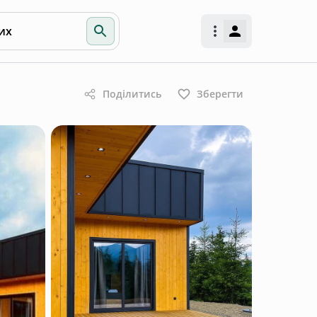
их
Поділитись
Зберегти