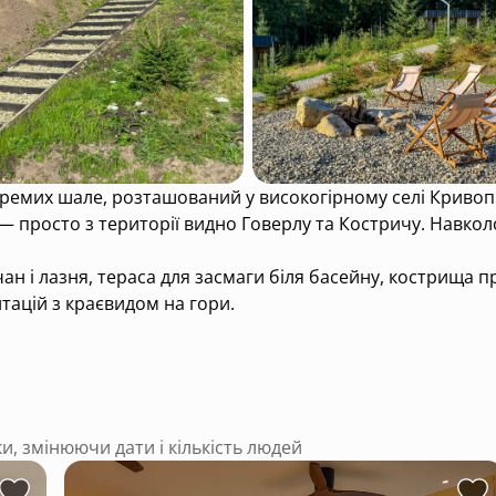
ремих шале, розташований у високогірному селі Кривопіл
 просто з території видно Говерлу та Костричу. Навколо
н і лазня, тераса для засмаги біля басейну, кострища про
тацій з краєвидом на гори.
та піші стежки, полонини з традиційними гуцульськими 
будовані у стилі тихого мінімалізму з натуральних мате
ки, змінюючи дати і кількість людей
але — ще й камін.