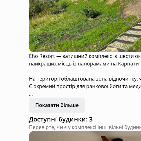
Eho Resort — затишний комплекс із шести ок
найкращих місць із панорамами на Карпати —
На території облаштована зона відпочинку: ча
Є окремий простір для ранкової йоги та меди
Поруч — туристичні маршрути, велосипедні 
Показати більше
їзди.
Доступні будинки: 3
Концепція Eho — «спокій серед гір». Шале по
Перевірте, чи є у комплексі інші вільні будин
власна тераса, міні-бар, кухня, а у великих ш