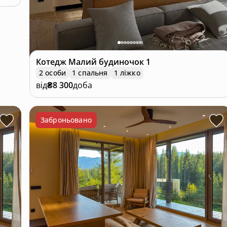
Котедж
Малий будиночок 1
2 особи
1 спальня
1 ліжко
від
₴8 300
доба
Заброньовано