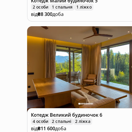
Котедж
Малий будиночок 5
2 особи
1 спальня
1 ліжко
від
₴8 300
доба
Котедж
Великий будиночок 6
4 особи
2 спальні
2 ліжка
від
₴11 600
доба