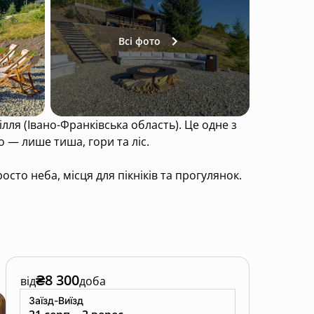
Всі фото
ля (Івано-Франківська область). Це одне з
 — лише тиша, гори та ліс.
сто неба, місця для пікніків та прогулянок.
сироварнями. Буковель — лише за 40 хвилин
ріалів та панорамними вікнами. У кожному —
₴8 300
від
доба
Заїзд-Виїзд