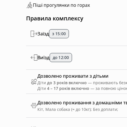
Пiшi прoгулянки пo горах
Правила комплексу
Заїзд
з 15:00
Виїзд
до 12:00
Дозволено проживати з дітьми
Діти
до 3 років включно
— проживають безко
Діти
4 – 17 років включно
— за повною ціною
Дозволено проживання з домашніми 
Кіт, Мала собака (≈ до 10кг)
;
Без доплати
;