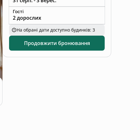
31 серп. - 3 верес.
ку або на терасі з видом на гори.
Гості
2 дорослих
На обрані дати доступно будинків: 3
Продовжити бронювання