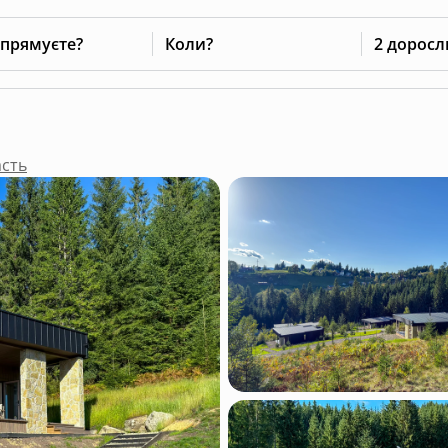
 прямуєте?
Коли?
2 доросл
асть