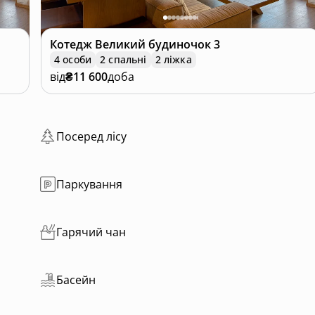
Котедж
Великий будиночок 3
4 особи
2 спальні
2 ліжка
від
₴11 600
доба
Посеред лісу
Паркування
Гарячий чан
Басейн