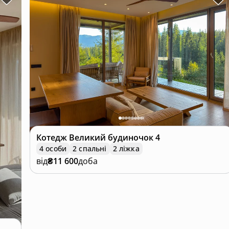
ються у боксах прямо до шале — можна снідати в будиноч
Котедж
Великий будиночок 4
4 особи
2 спальні
2 ліжка
від
₴11 600
доба