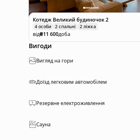
Котедж
Великий будиночок 2
4 особи
2 спальні
2 ліжка
від
₴11 600
доба
Вигоди
Вигляд на гори
Доїзд легковим автомобілем
Резервне електроживлення
Сауна