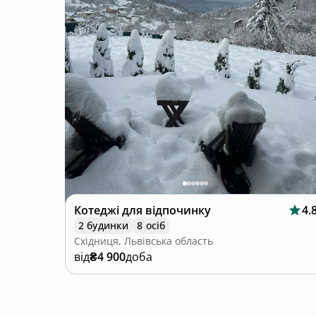
Котеджі для відпочинку
4.
2 будинки
8 осіб
Східниця, Львівська область
від
₴4 900
доба