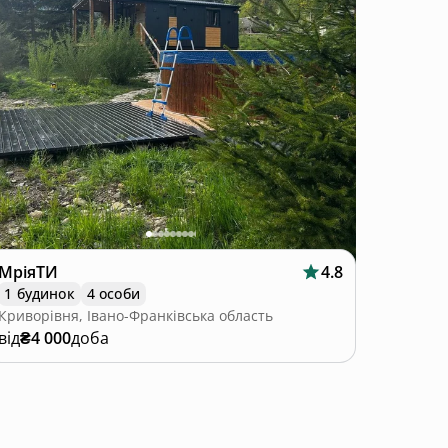
МріяТИ
4.8
1 будинок
4 особи
Криворівня, Івано-Франківська область
від
₴4 000
доба