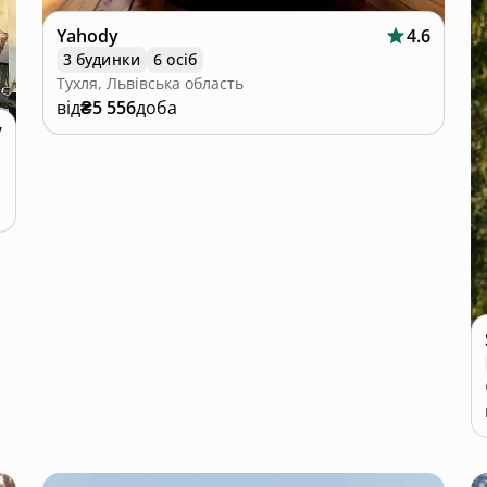
Yahody
4.6
3 будинки
6 осіб
Тухля, Львівська область
від
₴5 556
доба
7