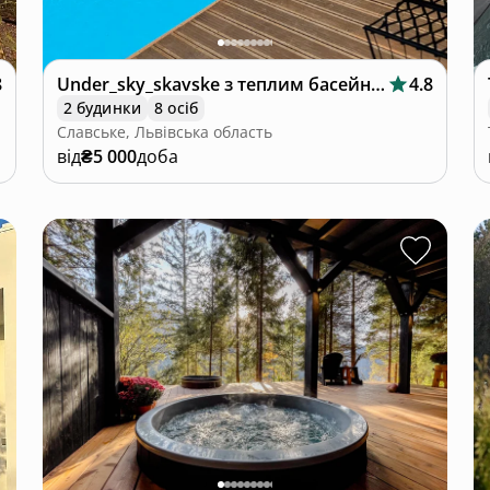
8
Under_sky_skavske з теплим басейном,чаном
4.8
2 будинки
8 осіб
Славське, Львівська область
від
₴5 000
доба