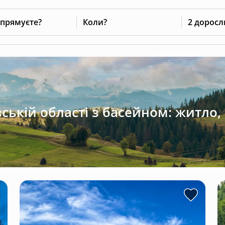
 прямуєте?
Коли?
2 доросл
ській області з басейном: житло