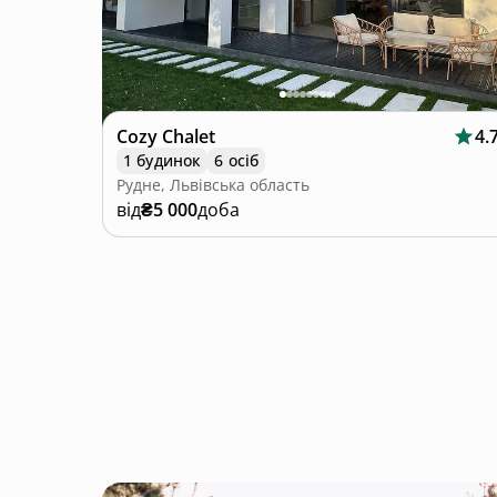
Cozy Chalet
4.
1 будинок
6 осіб
Рудне, Львівська область
від
₴5 000
доба