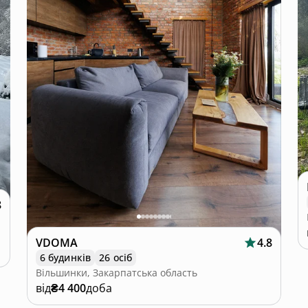
8
VDOMA
4.8
6 будинків
26 осіб
Вільшинки, Закарпатська область
від
₴4 400
доба