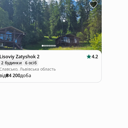
Lisoviy Zatyshok 2
4.2
2 будинки
6 осіб
Славсько, Львівська область
від
₴4 200
доба