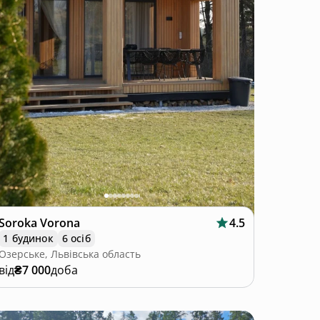
Soroka Vorona
4.5
1 будинок
6 осіб
Озерське, Львівська область
від
₴7 000
доба