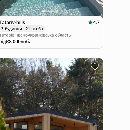
Tatariv-hills
4.7
3 будинки
21 особа
Татарів, Івано-Франківська область
від
₴8 000
доба