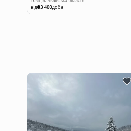
Товщів, Львівська область
від
₴3 400
доба