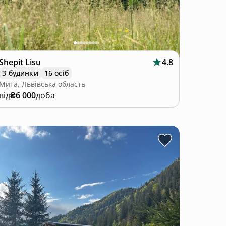
Shepit Lisu
4.8
3 будинки
16 осіб
Мита, Львівська область
від
₴6 000
доба