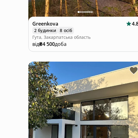
Greenkova
4.
2 будинки
8 осіб
Гута, Закарпатська область
від
₴4 500
доба