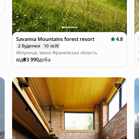
Savanna Mountains forest resort
4.8
2 будинки
10 осіб
Яблуниця, Івано-Франківська область
від
₴3 990
доба